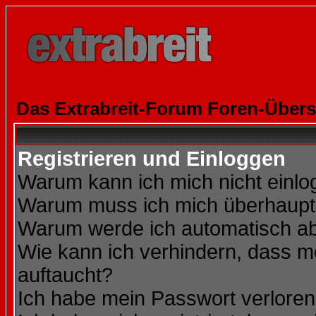
Das Extrabreit-Forum Foren-Übers
Registrieren und Einloggen
Warum kann ich mich nicht einl
Warum muss ich mich überhaupt 
Warum werde ich automatisch a
Wie kann ich verhindern, dass me
auftaucht?
Ich habe mein Passwort verloren