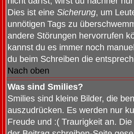
nicht darfst, wirst du nachher nu
Dies ist eine
Sicherung
, um Leut
unnötigen Tags zu überschwemme
andere Störungen hervorrufen kö
kannst du es immer noch manuell 
du beim Schreiben die entspreche
Nach oben
Was sind Smilies?
Smilies sind kleine Bilder, die 
auszudrücken. Es werden nur kurz
Freude und :( Traurigkeit an. Die
der Beitrag schreiben-Seite gese