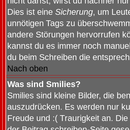
nicht darfst, wirst du nachher nu
Dies ist eine
Sicherung
, um Leut
unnötigen Tags zu überschwemme
andere Störungen hervorrufen kö
kannst du es immer noch manuell 
du beim Schreiben die entspreche
Nach oben
Was sind Smilies?
Smilies sind kleine Bilder, die 
auszudrücken. Es werden nur kurz
Freude und :( Traurigkeit an. Die
der Beitrag schreiben-Seite gese