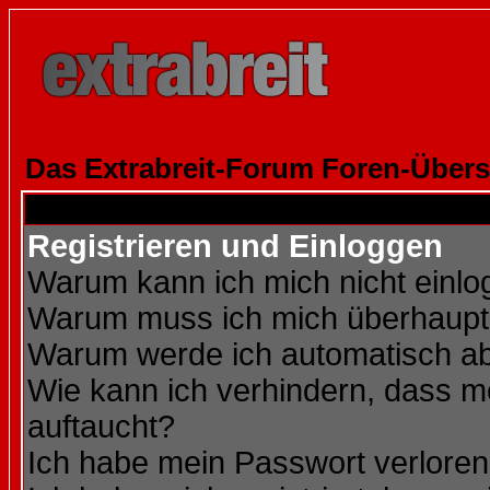
Das Extrabreit-Forum Foren-Übers
Registrieren und Einloggen
Warum kann ich mich nicht einl
Warum muss ich mich überhaupt 
Warum werde ich automatisch a
Wie kann ich verhindern, dass me
auftaucht?
Ich habe mein Passwort verloren