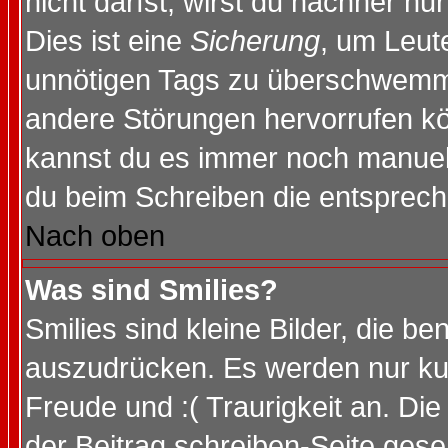
nicht darfst, wirst du nachher nu
Dies ist eine
Sicherung
, um Leut
unnötigen Tags zu überschwemme
andere Störungen hervorrufen kö
kannst du es immer noch manuell 
du beim Schreiben die entspreche
Nach oben
Was sind Smilies?
Smilies sind kleine Bilder, die 
auszudrücken. Es werden nur kurz
Freude und :( Traurigkeit an. Die
der Beitrag schreiben-Seite gese