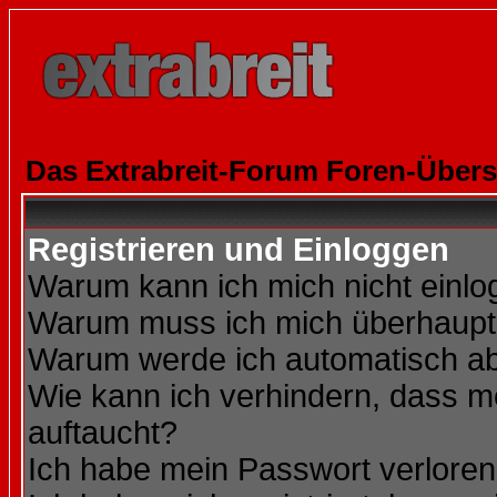
Das Extrabreit-Forum Foren-Übers
Registrieren und Einloggen
Warum kann ich mich nicht einl
Warum muss ich mich überhaupt 
Warum werde ich automatisch a
Wie kann ich verhindern, dass me
auftaucht?
Ich habe mein Passwort verloren