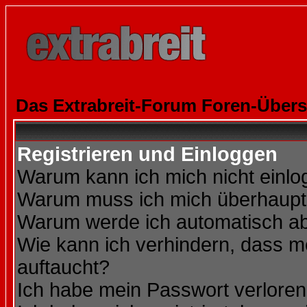
Das Extrabreit-Forum Foren-Übers
Registrieren und Einloggen
Warum kann ich mich nicht einl
Warum muss ich mich überhaupt 
Warum werde ich automatisch a
Wie kann ich verhindern, dass me
auftaucht?
Ich habe mein Passwort verloren