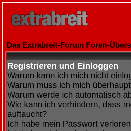
Das Extrabreit-Forum Foren-Übers
Registrieren und Einloggen
Warum kann ich mich nicht einl
Warum muss ich mich überhaupt 
Warum werde ich automatisch a
Wie kann ich verhindern, dass me
auftaucht?
Ich habe mein Passwort verloren