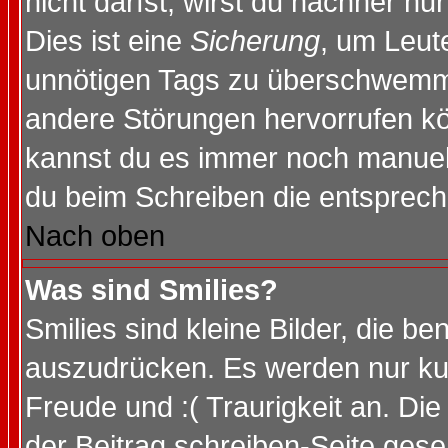
nicht darfst, wirst du nachher nu
Dies ist eine
Sicherung
, um Leut
unnötigen Tags zu überschwemme
andere Störungen hervorrufen kö
kannst du es immer noch manuell 
du beim Schreiben die entspreche
Nach oben
Was sind Smilies?
Smilies sind kleine Bilder, die 
auszudrücken. Es werden nur kurz
Freude und :( Traurigkeit an. Die
der Beitrag schreiben-Seite gese