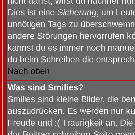
nicht darfst, wirst du nachher nu
Dies ist eine
Sicherung
, um Leut
unnötigen Tags zu überschwemme
andere Störungen hervorrufen kö
kannst du es immer noch manuell 
du beim Schreiben die entspreche
Nach oben
Was sind Smilies?
Smilies sind kleine Bilder, die 
auszudrücken. Es werden nur kurz
Freude und :( Traurigkeit an. Die
der Beitrag schreiben-Seite gese