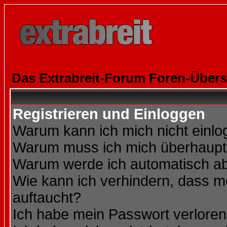
Das Extrabreit-Forum Foren-Übers
Registrieren und Einloggen
Warum kann ich mich nicht einl
Warum muss ich mich überhaupt 
Warum werde ich automatisch a
Wie kann ich verhindern, dass me
auftaucht?
Ich habe mein Passwort verloren