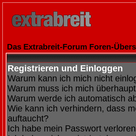
Das Extrabreit-Forum Foren-Übers
Registrieren und Einloggen
Warum kann ich mich nicht einl
Warum muss ich mich überhaupt 
Warum werde ich automatisch a
Wie kann ich verhindern, dass me
auftaucht?
Ich habe mein Passwort verloren