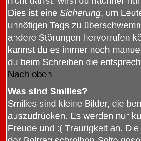
nicht darfst, wirst du nachher nu
Dies ist eine
Sicherung
, um Leut
unnötigen Tags zu überschwemme
andere Störungen hervorrufen kö
kannst du es immer noch manuell 
du beim Schreiben die entspreche
Nach oben
Was sind Smilies?
Smilies sind kleine Bilder, die 
auszudrücken. Es werden nur kurz
Freude und :( Traurigkeit an. Die
der Beitrag schreiben-Seite gese