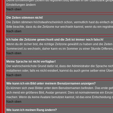
Deine Einstellungen (sofern du registriert bist) werden in der Datenbank gesp
Einstellungen ändern
Nach oben
Die Zeiten stimmen nicht!
Die Zeiten stimmen höchstwahrscheinlich schon, vermutlich hast du einfach die Ze
Bitte beachte, dass du die Zeitzone nur wechseln kannst, wenn du ein registriert
Nach oben
Ich habe die Zeitzone gewechselt und die Zeit ist immer noch falsch!
Wenn du dir sicher bist, die richtige Zeitzone gewählt zu haben und die Zeit
Sommerzeit zu wechseln, daher kann es im Sommer zu einer Stunde Differen
Nach oben
Meine Sprache ist nicht verfügbar!
Der wahrscheinlichste Grund dafür ist, dass der Administrator die Sprache nic
installieren oder, falls es nicht existiert, kannst du auch gerne selber eine 
Nach oben
Wie kann ich ein Bild unter meinem Benutzernamen anzeigen?
Es können sich zwei Bilder unter dem Benutzernamen befinden. Das erste gehö
sich meist ein größeres Bild, Avatar genannt. Dies ist normalerweise ein Einz
machen. Wenn du keine Avatare benutzen kannst, ist das eine Entscheidung de
Nach oben
Wie kann ich meinen Rang ändern?