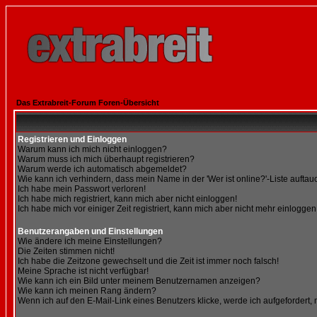
Das Extrabreit-Forum Foren-Übersicht
Registrieren und Einloggen
Warum kann ich mich nicht einloggen?
Warum muss ich mich überhaupt registrieren?
Warum werde ich automatisch abgemeldet?
Wie kann ich verhindern, dass mein Name in der 'Wer ist online?'-Liste auftau
Ich habe mein Passwort verloren!
Ich habe mich registriert, kann mich aber nicht einloggen!
Ich habe mich vor einiger Zeit registriert, kann mich aber nicht mehr einloggen
Benutzerangaben und Einstellungen
Wie ändere ich meine Einstellungen?
Die Zeiten stimmen nicht!
Ich habe die Zeitzone gewechselt und die Zeit ist immer noch falsch!
Meine Sprache ist nicht verfügbar!
Wie kann ich ein Bild unter meinem Benutzernamen anzeigen?
Wie kann ich meinen Rang ändern?
Wenn ich auf den E-Mail-Link eines Benutzers klicke, werde ich aufgefordert,