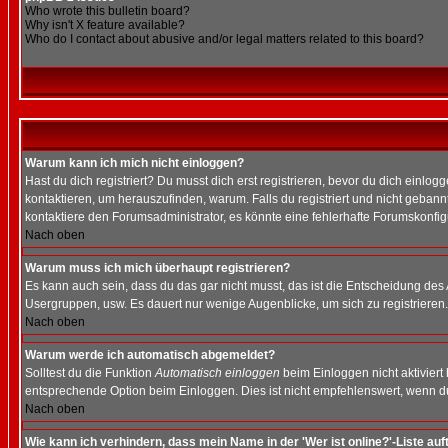
Who wrote this bulletin board?
Why isn't X feature available?
Who do I contact about abusive and/or legal matters related to this board?
Warum kann ich mich nicht einloggen?
Hast du dich registriert? Du musst dich erst registrieren, bevor du dich ein
kontaktieren, um herauszufinden, warum. Falls du registriert und nicht gebann
kontaktiere den Forumsadministrator, es könnte eine fehlerhafte Forumskonfig
Nach oben
Warum muss ich mich überhaupt registrieren?
Es kann auch sein, dass du das gar nicht musst, das ist die Entscheidung des Ad
Usergruppen, usw. Es dauert nur wenige Augenblicke, um sich zu registrieren. D
Nach oben
Warum werde ich automatisch abgemeldet?
Solltest du die Funktion
Automatisch einloggen
beim Einloggen nicht aktiviert
entsprechende Option beim Einloggen. Dies ist nicht empfehlenswert, wenn du a
Nach oben
Wie kann ich verhindern, dass mein Name in der 'Wer ist online?'-Liste auf