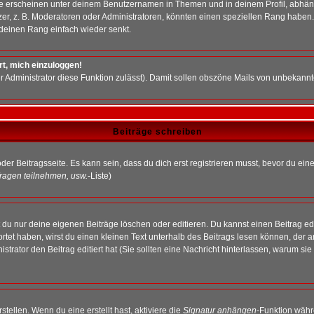
e erscheinen unter deinem Benutzernamen in Themen und in deinem Profil, abhän
r, z. B. Moderatoren oder Administratoren, könnten einen speziellen Rang haben. 
r deinen Rang einfach wieder senkt.
rt, mich einzuloggen!
der Administrator diese Funktion zulässt). Damit sollen obszöne Mails von unbeka
Beiträge schreiben
der Beitragsseite. Es kann sein, dass du dich erst registrieren musst, bevor du e
ragen teilnehmen, usw.
-Liste)
du nur deine eigenen Beiträge löschen oder editieren. Du kannst einen Beitrag edi
ortet haben, wirst du einen kleinen Text unterhalb des Beitrags lesen können, der 
nistrator den Beitrag editiert hat (Sie sollten eine Nachricht hinterlassen, warum s
tellen. Wenn du eine erstellt hast, aktiviere die
Signatur anhängen
-Funktion währ