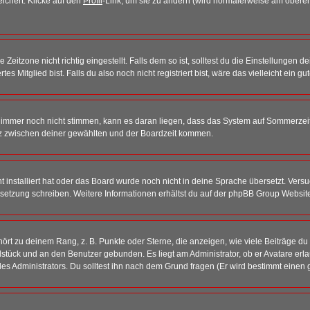
eichert. Klicke auf den
Profil
-Link, um sie zu ändern (wird normalerweise am oberen
itzone nicht richtig eingestellt. Falls dem so ist, solltest du die Einstellungen dei
es Mitglied bist. Falls du also noch nicht registriert bist, wäre das vielleicht ein g
en immer noch nicht stimmen, kann es daran liegen, dass das System auf Sommerzeit
z zwischen deiner gewählten und der Boardzeit kommen.
ht installiert hat oder das Board wurde noch nicht in deine Sprache übersetzt. Ve
Übersetzung schreiben. Weitere Informationen erhältst du auf der phpBB Group Websit
rt zu deinem Rang, z. B. Punkte oder Sterne, die anzeigen, wie viele Beiträge du
elstück und an den Benutzer gebunden. Es liegt am Administrator, ob er Avatare erl
s Administrators. Du solltest ihn nach dem Grund fragen (Er wird bestimmt einen 