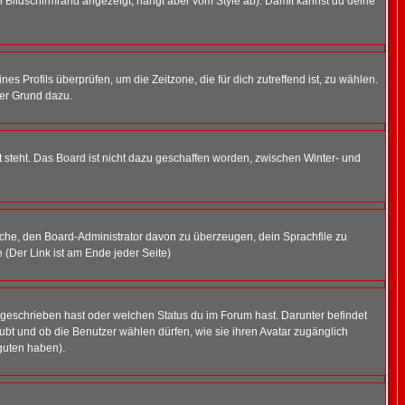
 Bildschirmrand angezeigt, hängt aber vom Style ab). Damit kannst du deine
nes Profils überprüfen, um die Zeitzone, die für dich zutreffend ist, zu wählen.
uter Grund dazu.
 steht. Das Board ist nicht dazu geschaffen worden, zwischen Winter- und
rsuche, den Board-Administrator davon zu überzeugen, dein Sprachfile zu
e (Der Link ist am Ende jeder Seite)
 geschrieben hast oder welchen Status du im Forum hast. Darunter befindet
aubt und ob die Benutzer wählen dürfen, wie sie ihren Avatar zugänglich
guten haben).