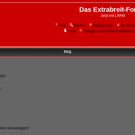
Das Extrabreit-F
Jetzt mit LÄRM
FAQ
Suchen
Mitgliederliste
Benutzer
Profil
Einloggen, um private Nachrichten 
FAQ
cht?
!
 mich einzuloggen!