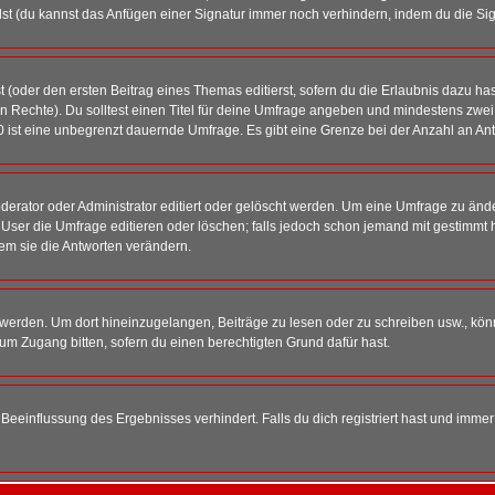
st (du kannst das Anfügen einer Signatur immer noch verhindern, indem du die Sig
 (oder den ersten Beitrag eines Themas editierst, sofern du die Erlaubnis dazu hast
chen Rechte). Du solltest einen Titel für deine Umfrage angeben und mindestens zw
 0 ist eine unbegrenzt dauernde Umfrage. Es gibt eine Grenze bei der Anzahl an Antw
ator oder Administrator editiert oder gelöscht werden. Um eine Umfrage zu änder
r die Umfrage editieren oder löschen; falls jedoch schon jemand mit gestimmt ha
em sie die Antworten verändern.
rden. Um dort hineinzugelangen, Beiträge zu lesen oder zu schreiben usw., könn
 um Zugang bitten, sofern du einen berechtigten Grund dafür hast.
einflussung des Ergebnisses verhindert. Falls du dich registriert hast und immer 