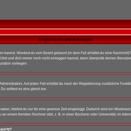
Registrieren und Einloggen
loggen kannst. Wurdest du vom Board gebannt (in dem Fall erhältst du eine Nachrich
t bist und dich immer noch nicht einloggen kannst, dann überprüfe deinen Benutzer
uration vorliegen.
ministrators. Auf jeden Fall erhältst du nach der Registrierung zusätzliche Funktion
u solltest es also gleich tun.
 haben, bleibst du nur für eine gewisse Zeit eingeloggt. Dadurch wird ein Missbrau
n einem fremden Rechner sitzt, z. B. in einer Bücherei oder Universität, im Intern
taucht?