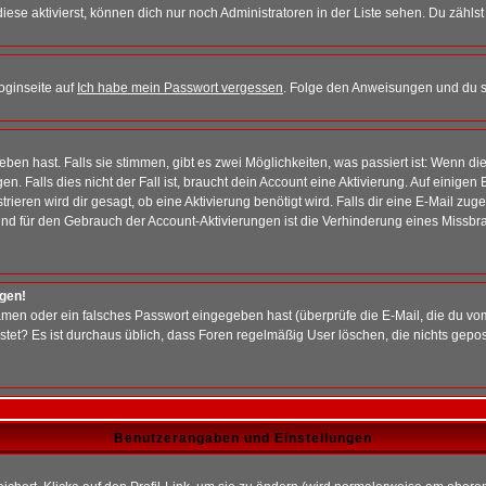
iese aktivierst, können dich nur noch Administratoren in der Liste sehen. Du zählst
oginseite auf
Ich habe mein Passwort vergessen
. Folge den Anweisungen und du so
en hast. Falls sie stimmen, gibt es zwei Möglichkeiten, was passiert ist: Wenn 
 Falls dies nicht der Fall ist, braucht dein Account eine Aktivierung. Auf einigen
rieren wird dir gesagt, ob eine Aktivierung benötigt wird. Falls dir eine E-Mail zu
rund für den Gebrauch der Account-Aktivierungen ist die Verhinderung eines Missb
ggen!
men oder ein falsches Passwort eingegeben hast (überprüfe die E-Mail, die du vo
gepostet? Es ist durchaus üblich, dass Foren regelmäßig User löschen, die nichts ge
Benutzerangaben und Einstellungen