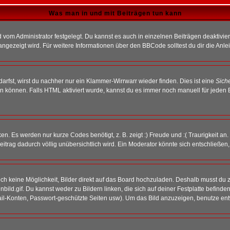
Was man in und mit Beiträgen tun kann
vom Administrator festgelegt. Du kannst es auch in einzelnen Beiträgen deaktivie
angezeigt wird. Für weitere Informationen über den BBCode solltest du dir die Anle
darfst, wirst du nachher nur ein Klammer-Wirrwarr wieder finden. Dies ist eine
Sich
können. Falls HTML aktiviert wurde, kannst du es immer noch manuell für jeden 
n. Es werden nur kurze Codes benötigt, z. B. zeigt :) Freude und :( Traurigkeit an
Beitrag dadurch völlig unübersichtlich wird. Ein Moderator könnte sich entschließen
noch keine Möglichkeit, Bilder direkt auf das Board hochzuladen. Deshalb musst du 
inbild.gif. Du kannst weder zu Bildern linken, die sich auf deiner Festplatte befind
Mail-Konten, Passwort-geschützte Seiten usw). Um das Bild anzuzeigen, benutze en