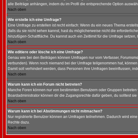
alle Beiträge anhängen, indem du im Profil die entsprechende Option auswähl
Nach oben
Wie erstelle ich eine Umfrage?
Eine Umfrage zu erstellen ist recht einfach: Wenn du ein neues Thema erstellst
(falls du sie nicht sehen kannst, hast du möglicherweise nicht die erforderli
hinzufügen
-Schaltfläche. Du kannst auch ein Zeitlimit für die Umfrage setzen,
Nach oben
Wie editiere oder lösche ich eine Umfrage?
Genau wie bei den Beiträgen können Umfragen nur vom Verfasser, Forumsmoder
verbunden). Wenn noch niemand bei der Umfrage teilgenommen hat, können Use
Damit soll verhindert werden, dass Personen ihre Umfragen beeinflussen, ind
Nach oben
Warum kann ich ein Forum nicht betreten?
Manche Foren können nur von bestimmten Benutzern oder Gruppen betreten we
Boardadministrator können dir die Zugangsrechte dafür geben, du solltest sie
Nach oben
Warum kann ich bei Abstimmungen nicht mitmachen?
Nur registrierte Benutzer können an Umfragen teilnehmen. Dadurch wird eine Be
Rechte dazu.
Nach oben