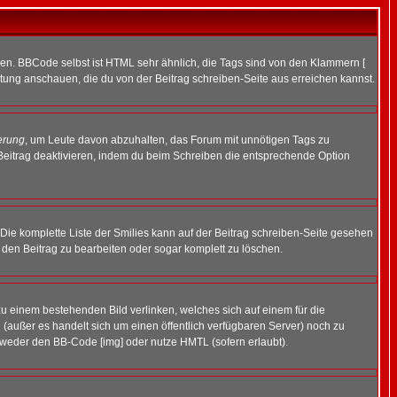
ren. BBCode selbst ist HTML sehr ähnlich, die Tags sind von den Klammern [
itung anschauen, die du von der Beitrag schreiben-Seite aus erreichen kannst.
erung
, um Leute davon abzuhalten, das Forum mit unnötigen Tags zu
Beitrag deaktivieren, indem du beim Schreiben die entsprechende Option
. Die komplette Liste der Smilies kann auf der Beitrag schreiben-Seite gesehen
, den Beitrag zu bearbeiten oder sogar komplett zu löschen.
zu einem bestehenden Bild verlinken, welches sich auf einem für die
en (außer es handelt sich um einen öffentlich verfügbaren Server) noch zu
tweder den BB-Code [img] oder nutze HMTL (sofern erlaubt).