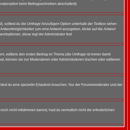
naturoption beim Beitragsschreiben abschaltest).
), solltest du die
Umfrage hinzufügen
-Option unterhalb der Textbox sehen
ei Antwortmöglichkeiten (um eine Antwort anzugeben, klicke auf die
Antwort
ortoptionen, diese legt der Administrator fest.
n, editiere den ersten Beitrag im Thema (die Umfrage ist immer damit
t, können sie nur Moderatoren oder Administratoren löschen oder editieren.
test du eine spezielle Erlaubnis brauchen. Nur der Forumsmoderator und der
noch nicht mitstimmen kannst, hast du vermutlich nicht die erforderlichen