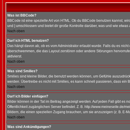
Was ist BBCode?
BBCode ist eine spezielle Art von HTML. Ob du BBCode benutzen kannst, wird 
und ] umschlossen und bietet dir große Kontrolle darüber, was und wie etwas 
Nach oben
Darf ich HTML benutzen?
Das hängt davon ab, ob es vom Administrator erlaubt wurde. Falls du es nicht 
überschwemmen, die das Layout zerstören oder andere Störungen hervorrufen 
aktivierst.
Nach oben
Was sind Smilies?
Smilies sind kleine Bilder, die benutzt werden können, um Gefühle auszudrücke
werden. Übertreibe es nicht mit Smilies, es kann schnell passieren, dass ein 
Nach oben
Darf ich Bilder einfügen?
Bilder können in der Tat im Beitrag angezeigt werden. Auf jeden Fall gibt es 
Öffentlichkeit zugänglichen Server befindet. Z. B. http://www.meineseite.de/me
Bildern, die einen speziellen Zugang brauchen, um sie anzuzeigen (z. B. E-
Nach oben
Was sind Ankündigungen?