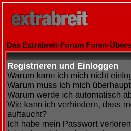
Das Extrabreit-Forum Foren-Übers
Registrieren und Einloggen
Warum kann ich mich nicht einl
Warum muss ich mich überhaupt 
Warum werde ich automatisch a
Wie kann ich verhindern, dass me
auftaucht?
Ich habe mein Passwort verloren