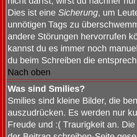
nicht darfst, wirst du nachher nu
Dies ist eine
Sicherung
, um Leut
unnötigen Tags zu überschwemme
andere Störungen hervorrufen kö
kannst du es immer noch manuell 
du beim Schreiben die entspreche
Nach oben
Was sind Smilies?
Smilies sind kleine Bilder, die 
auszudrücken. Es werden nur kurz
Freude und :( Traurigkeit an. Die
der Beitrag schreiben-Seite gese