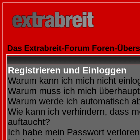
Das Extrabreit-Forum Foren-Übers
Registrieren und Einloggen
Warum kann ich mich nicht einl
Warum muss ich mich überhaupt 
Warum werde ich automatisch a
Wie kann ich verhindern, dass me
auftaucht?
Ich habe mein Passwort verloren