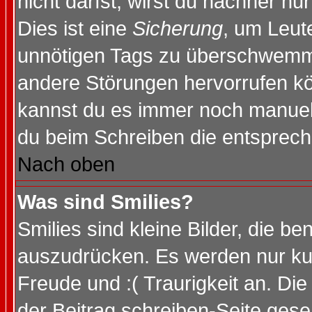
nicht darfst, wirst du nachher nu
Dies ist eine
Sicherung
, um Leut
unnötigen Tags zu überschwemme
andere Störungen hervorrufen kö
kannst du es immer noch manuell 
du beim Schreiben die entspreche
Nach oben
Was sind Smilies?
Smilies sind kleine Bilder, die 
auszudrücken. Es werden nur kurz
Freude und :( Traurigkeit an. Die
der Beitrag schreiben-Seite gese