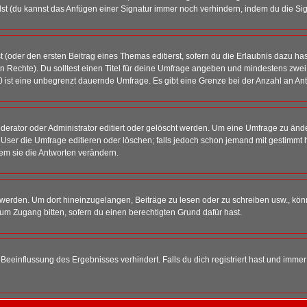
st (du kannst das Anfügen einer Signatur immer noch verhindern, indem du die Sig
 (oder den ersten Beitrag eines Themas editierst, sofern du die Erlaubnis dazu hast
chen Rechte). Du solltest einen Titel für deine Umfrage angeben und mindestens zw
 0 ist eine unbegrenzt dauernde Umfrage. Es gibt eine Grenze bei der Anzahl an Antw
ator oder Administrator editiert oder gelöscht werden. Um eine Umfrage zu änder
r die Umfrage editieren oder löschen; falls jedoch schon jemand mit gestimmt ha
em sie die Antworten verändern.
rden. Um dort hineinzugelangen, Beiträge zu lesen oder zu schreiben usw., könn
 um Zugang bitten, sofern du einen berechtigten Grund dafür hast.
einflussung des Ergebnisses verhindert. Falls du dich registriert hast und immer 