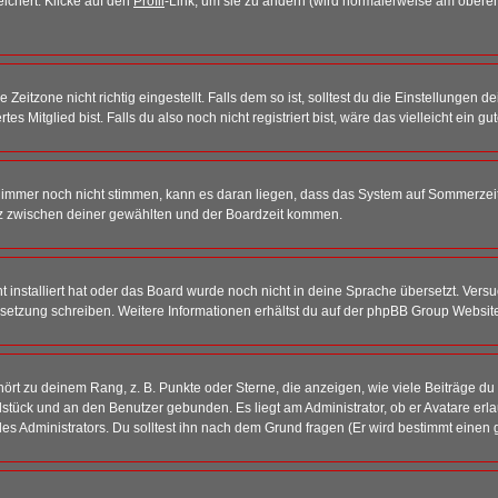
eichert. Klicke auf den
Profil
-Link, um sie zu ändern (wird normalerweise am oberen
itzone nicht richtig eingestellt. Falls dem so ist, solltest du die Einstellungen dei
es Mitglied bist. Falls du also noch nicht registriert bist, wäre das vielleicht ein g
en immer noch nicht stimmen, kann es daran liegen, dass das System auf Sommerzeit
z zwischen deiner gewählten und der Boardzeit kommen.
ht installiert hat oder das Board wurde noch nicht in deine Sprache übersetzt. Ve
Übersetzung schreiben. Weitere Informationen erhältst du auf der phpBB Group Websit
rt zu deinem Rang, z. B. Punkte oder Sterne, die anzeigen, wie viele Beiträge du
elstück und an den Benutzer gebunden. Es liegt am Administrator, ob er Avatare erl
s Administrators. Du solltest ihn nach dem Grund fragen (Er wird bestimmt einen 