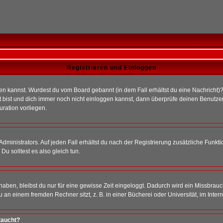
Registrieren und Einloggen
loggen kannst. Wurdest du vom Board gebannt (in dem Fall erhältst du eine Nachrich
t bist und dich immer noch nicht einloggen kannst, dann überprüfe deinen Benutzer
uration vorliegen.
ministrators. Auf jeden Fall erhältst du nach der Registrierung zusätzliche Funktion
u solltest es also gleich tun.
 haben, bleibst du nur für eine gewisse Zeit eingeloggt. Dadurch wird ein Missbrau
n einem fremden Rechner sitzt, z. B. in einer Bücherei oder Universität, im Intern
taucht?