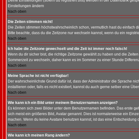
Deine Einstellungen (sofern du registriert bist) werden in der Datenbank gesp
Einstellungen ändern
Nach oben
Die Zeiten stimmen nicht!
Die Zeiten stimmen höchstwahrscheinlich schon, vermutlich hast du einfach die Ze
Bitte beachte, dass du die Zeitzone nur wechseln kannst, wenn du ein registriert
Nach oben
Ich habe die Zeitzone gewechselt und die Zeit ist immer noch falsch!
Wenn du dir sicher bist, die richtige Zeitzone gewählt zu haben und die Zeit
Sommerzeit zu wechseln, daher kann es im Sommer zu einer Stunde Differen
Nach oben
Meine Sprache ist nicht verfügbar!
Der wahrscheinlichste Grund dafür ist, dass der Administrator die Sprache nic
installieren oder, falls es nicht existiert, kannst du auch gerne selber eine 
Nach oben
Wie kann ich ein Bild unter meinem Benutzernamen anzeigen?
Es können sich zwei Bilder unter dem Benutzernamen befinden. Das erste gehö
sich meist ein größeres Bild, Avatar genannt. Dies ist normalerweise ein Einz
machen. Wenn du keine Avatare benutzen kannst, ist das eine Entscheidung de
Nach oben
Wie kann ich meinen Rang ändern?