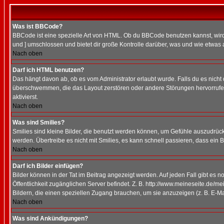
Was ist BBCode?
BBCode ist eine spezielle Art von HTML. Ob du BBCode benutzen kannst, wird 
und ] umschlossen und bietet dir große Kontrolle darüber, was und wie etwas 
Nach oben
Darf ich HTML benutzen?
Das hängt davon ab, ob es vom Administrator erlaubt wurde. Falls du es nicht 
überschwemmen, die das Layout zerstören oder andere Störungen hervorrufen 
aktivierst.
Nach oben
Was sind Smilies?
Smilies sind kleine Bilder, die benutzt werden können, um Gefühle auszudrücke
werden. Übertreibe es nicht mit Smilies, es kann schnell passieren, dass ein 
Nach oben
Darf ich Bilder einfügen?
Bilder können in der Tat im Beitrag angezeigt werden. Auf jeden Fall gibt es 
Öffentlichkeit zugänglichen Server befindet. Z. B. http://www.meineseite.de/me
Bildern, die einen speziellen Zugang brauchen, um sie anzuzeigen (z. B. E-
Nach oben
Was sind Ankündigungen?