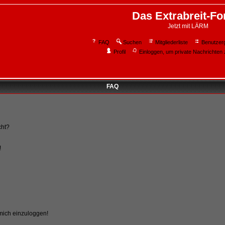
Das Extrabreit-F
Jetzt mit LÄRM
FAQ
Suchen
Mitgliederliste
Benutzer
Profil
Einloggen, um private Nachrichten 
FAQ
cht?
!
 mich einzuloggen!