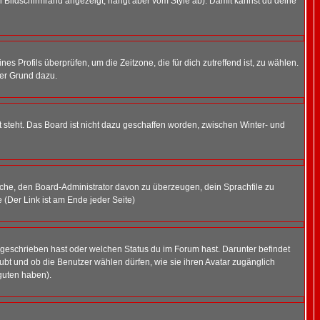
 Bildschirmrand angezeigt, hängt aber vom Style ab). Damit kannst du deine
nes Profils überprüfen, um die Zeitzone, die für dich zutreffend ist, zu wählen.
uter Grund dazu.
 steht. Das Board ist nicht dazu geschaffen worden, zwischen Winter- und
rsuche, den Board-Administrator davon zu überzeugen, dein Sprachfile zu
e (Der Link ist am Ende jeder Seite)
 geschrieben hast oder welchen Status du im Forum hast. Darunter befindet
aubt und ob die Benutzer wählen dürfen, wie sie ihren Avatar zugänglich
guten haben).