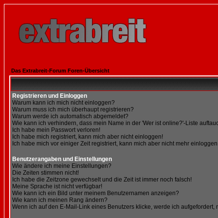
Das Extrabreit-Forum Foren-Übersicht
Registrieren und Einloggen
Warum kann ich mich nicht einloggen?
Warum muss ich mich überhaupt registrieren?
Warum werde ich automatisch abgemeldet?
Wie kann ich verhindern, dass mein Name in der 'Wer ist online?'-Liste auftau
Ich habe mein Passwort verloren!
Ich habe mich registriert, kann mich aber nicht einloggen!
Ich habe mich vor einiger Zeit registriert, kann mich aber nicht mehr einloggen
Benutzerangaben und Einstellungen
Wie ändere ich meine Einstellungen?
Die Zeiten stimmen nicht!
Ich habe die Zeitzone gewechselt und die Zeit ist immer noch falsch!
Meine Sprache ist nicht verfügbar!
Wie kann ich ein Bild unter meinem Benutzernamen anzeigen?
Wie kann ich meinen Rang ändern?
Wenn ich auf den E-Mail-Link eines Benutzers klicke, werde ich aufgefordert,