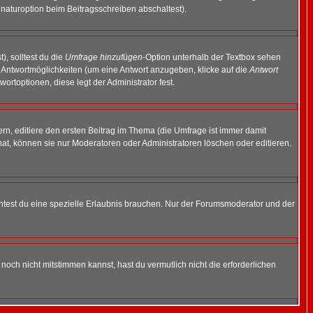
naturoption beim Beitragsschreiben abschaltest).
), solltest du die
Umfrage hinzufügen
-Option unterhalb der Textbox sehen
ei Antwortmöglichkeiten (um eine Antwort anzugeben, klicke auf die
Antwort
ortoptionen, diese legt der Administrator fest.
n, editiere den ersten Beitrag im Thema (die Umfrage ist immer damit
t, können sie nur Moderatoren oder Administratoren löschen oder editieren.
test du eine spezielle Erlaubnis brauchen. Nur der Forumsmoderator und der
noch nicht mitstimmen kannst, hast du vermutlich nicht die erforderlichen