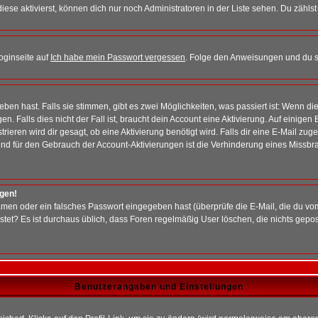
iese aktivierst, können dich nur noch Administratoren in der Liste sehen. Du zählst
oginseite auf
Ich habe mein Passwort vergessen
. Folge den Anweisungen und du so
en hast. Falls sie stimmen, gibt es zwei Möglichkeiten, was passiert ist: Wenn 
 Falls dies nicht der Fall ist, braucht dein Account eine Aktivierung. Auf einigen
rieren wird dir gesagt, ob eine Aktivierung benötigt wird. Falls dir eine E-Mail zu
rund für den Gebrauch der Account-Aktivierungen ist die Verhinderung eines Missb
ggen!
men oder ein falsches Passwort eingegeben hast (überprüfe die E-Mail, die du vo
gepostet? Es ist durchaus üblich, dass Foren regelmäßig User löschen, die nichts ge
Benutzerangaben und Einstellungen