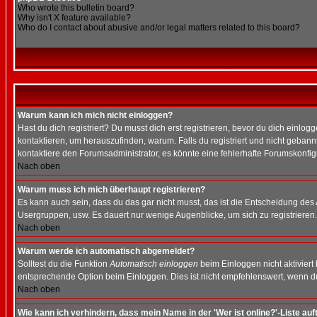
Who wrote this bulletin board?
Why isn't X feature available?
Who do I contact about abusive and/or legal matters related to this board?
Warum kann ich mich nicht einloggen?
Hast du dich registriert? Du musst dich erst registrieren, bevor du dich ein
kontaktieren, um herauszufinden, warum. Falls du registriert und nicht gebann
kontaktiere den Forumsadministrator, es könnte eine fehlerhafte Forumskonfig
Nach oben
Warum muss ich mich überhaupt registrieren?
Es kann auch sein, dass du das gar nicht musst, das ist die Entscheidung des Ad
Usergruppen, usw. Es dauert nur wenige Augenblicke, um sich zu registrieren. D
Nach oben
Warum werde ich automatisch abgemeldet?
Solltest du die Funktion
Automatisch einloggen
beim Einloggen nicht aktiviert
entsprechende Option beim Einloggen. Dies ist nicht empfehlenswert, wenn du a
Nach oben
Wie kann ich verhindern, dass mein Name in der 'Wer ist online?'-Liste auf