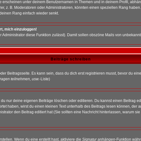
e erscheinen unter deinem Benutzernamen in Themen und in deinem Profil, abhän
r, z. B. Moderatoren oder Administratoren, könnten einen speziellen Rang haben. 
r deinen Rang einfach wieder senkt.
rt, mich einzuloggen!
der Administrator diese Funktion zulässt). Damit sollen obszöne Mails von unbeka
Beiträge schreiben
der Beitragsseite. Es kann sein, dass du dich erst registrieren musst, bevor du e
ragen teilnehmen, usw.
-Liste)
du nur deine eigenen Beiträge löschen oder editieren. Du kannst einen Beitrag edi
ortet haben, wirst du einen kleinen Text unterhalb des Beitrags lesen können, der 
nistrator den Beitrag editiert hat (Sie sollten eine Nachricht hinterlassen, warum s
tellen. Wenn du eine erstellt hast, aktiviere die
Signatur anhängen
-Funktion währ