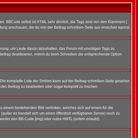
ren. BBCode selbst ist HTML sehr ähnlich, die Tags sind von den Klammern [
itung anschauen, die du von der Beitrag schreiben-Seite aus erreichen kannst.
erung
, um Leute davon abzuhalten, das Forum mit unnötigen Tags zu
Beitrag deaktivieren, indem du beim Schreiben die entsprechende Option
. Die komplette Liste der Smilies kann auf der Beitrag schreiben-Seite gesehen
, den Beitrag zu bearbeiten oder sogar komplett zu löschen.
zu einem bestehenden Bild verlinken, welches sich auf einem für die
en (außer es handelt sich um einen öffentlich verfügbaren Server) noch zu
tweder den BB-Code [img] oder nutze HMTL (sofern erlaubt).