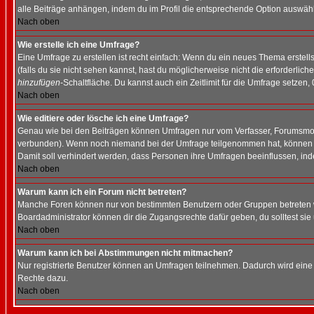
alle Beiträge anhängen, indem du im Profil die entsprechende Option auswähl
Nach oben
Wie erstelle ich eine Umfrage?
Eine Umfrage zu erstellen ist recht einfach: Wenn du ein neues Thema erstellst
(falls du sie nicht sehen kannst, hast du möglicherweise nicht die erforderli
hinzufügen
-Schaltfläche. Du kannst auch ein Zeitlimit für die Umfrage setzen,
Nach oben
Wie editiere oder lösche ich eine Umfrage?
Genau wie bei den Beiträgen können Umfragen nur vom Verfasser, Forumsmoder
verbunden). Wenn noch niemand bei der Umfrage teilgenommen hat, können Use
Damit soll verhindert werden, dass Personen ihre Umfragen beeinflussen, ind
Nach oben
Warum kann ich ein Forum nicht betreten?
Manche Foren können nur von bestimmten Benutzern oder Gruppen betreten we
Boardadministrator können dir die Zugangsrechte dafür geben, du solltest sie
Nach oben
Warum kann ich bei Abstimmungen nicht mitmachen?
Nur registrierte Benutzer können an Umfragen teilnehmen. Dadurch wird eine Be
Rechte dazu.
Nach oben