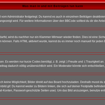
Was man in und mit Beiträgen tun kann
vom Administrator festgelegt. Du kannst es auch in einzelnen Beiträgen deaktivie
angezeigt wird. Für weitere Informationen über den BBCode solltest du dir die Anle
darfst, wirst du nachher nur ein Klammer-Wirrwarr wieder finden. Dies ist eine
Sich
können. Falls HTML aktiviert wurde, kannst du es immer noch manuell für jeden 
n. Es werden nur kurze Codes benötigt, z. B. zeigt :) Freude und :( Traurigkeit an
Beitrag dadurch völlig unübersichtlich wird. Ein Moderator könnte sich entschließen
noch keine Möglichkeit, Bilder direkt auf das Board hochzuladen. Deshalb musst du 
inbild.gif. Du kannst weder zu Bildern linken, die sich auf deiner Festplatte befind
Mail-Konten, Passwort-geschützte Seiten usw). Um das Bild anzuzeigen, benutze en