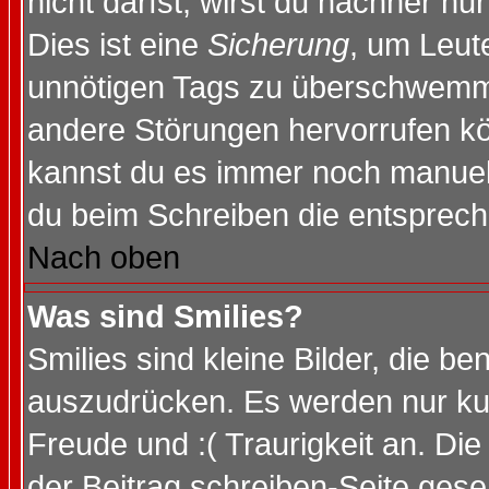
nicht darfst, wirst du nachher nu
Dies ist eine
Sicherung
, um Leut
unnötigen Tags zu überschwemme
andere Störungen hervorrufen kö
kannst du es immer noch manuell 
du beim Schreiben die entspreche
Nach oben
Was sind Smilies?
Smilies sind kleine Bilder, die 
auszudrücken. Es werden nur kurz
Freude und :( Traurigkeit an. Die
der Beitrag schreiben-Seite gese