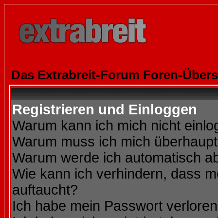
Das Extrabreit-Forum Foren-Übers
Registrieren und Einloggen
Warum kann ich mich nicht einl
Warum muss ich mich überhaupt 
Warum werde ich automatisch a
Wie kann ich verhindern, dass me
auftaucht?
Ich habe mein Passwort verloren