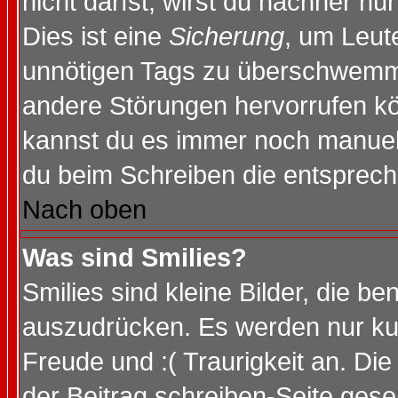
nicht darfst, wirst du nachher nu
Dies ist eine
Sicherung
, um Leut
unnötigen Tags zu überschwemme
andere Störungen hervorrufen kö
kannst du es immer noch manuell 
du beim Schreiben die entspreche
Nach oben
Was sind Smilies?
Smilies sind kleine Bilder, die 
auszudrücken. Es werden nur kurz
Freude und :( Traurigkeit an. Die
der Beitrag schreiben-Seite gese