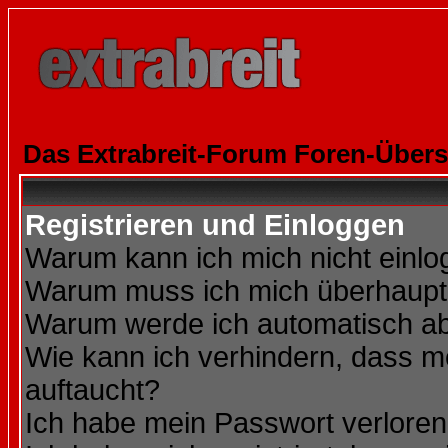
Das Extrabreit-Forum Foren-Übers
Registrieren und Einloggen
Warum kann ich mich nicht einl
Warum muss ich mich überhaupt 
Warum werde ich automatisch a
Wie kann ich verhindern, dass me
auftaucht?
Ich habe mein Passwort verloren