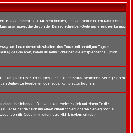
ren. BBCode selbst ist HTML sehr ähnlich, die Tags sind von den Klammern [
itung anschauen, die du von der Beitrag schreiben-Seite aus erreichen kannst.
erung
, um Leute davon abzuhalten, das Forum mit unnötigen Tags zu
Beitrag deaktivieren, indem du beim Schreiben die entsprechende Option
. Die komplette Liste der Smilies kann auf der Beitrag schreiben-Seite gesehen
, den Beitrag zu bearbeiten oder sogar komplett zu löschen.
zu einem bestehenden Bild verlinken, welches sich auf einem für die
en (außer es handelt sich um einen öffentlich verfügbaren Server) noch zu
tweder den BB-Code [img] oder nutze HMTL (sofern erlaubt).