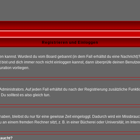
Registrieren und Einloggen
loggen kannst. Wurdest du vom Board gebannt (in dem Fall erhältst du eine Nachrich
t bist und dich immer noch nicht einloggen kannst, dann überprüfe deinen Benutzer
uration vorliegen.
ministrators. Auf jeden Fall erhältst du nach der Registrierung zusätzliche Funktion
u solltest es also gleich tun.
 haben, bleibst du nur für eine gewisse Zeit eingeloggt. Dadurch wird ein Missbrau
n einem fremden Rechner sitzt, z. B. in einer Bücherei oder Universität, im Intern
taucht?