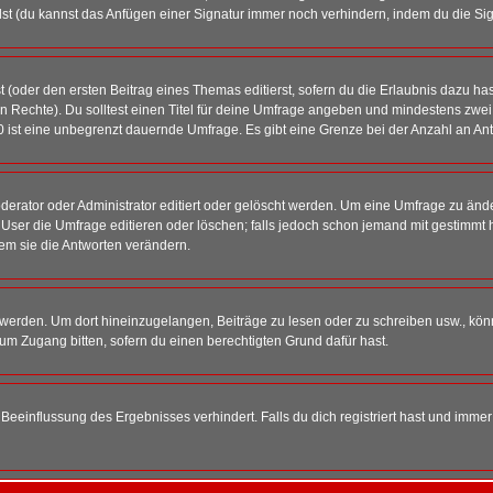
st (du kannst das Anfügen einer Signatur immer noch verhindern, indem du die Sig
 (oder den ersten Beitrag eines Themas editierst, sofern du die Erlaubnis dazu hast
chen Rechte). Du solltest einen Titel für deine Umfrage angeben und mindestens zw
 0 ist eine unbegrenzt dauernde Umfrage. Es gibt eine Grenze bei der Anzahl an Antw
ator oder Administrator editiert oder gelöscht werden. Um eine Umfrage zu änder
r die Umfrage editieren oder löschen; falls jedoch schon jemand mit gestimmt ha
em sie die Antworten verändern.
rden. Um dort hineinzugelangen, Beiträge zu lesen oder zu schreiben usw., könn
 um Zugang bitten, sofern du einen berechtigten Grund dafür hast.
einflussung des Ergebnisses verhindert. Falls du dich registriert hast und immer 