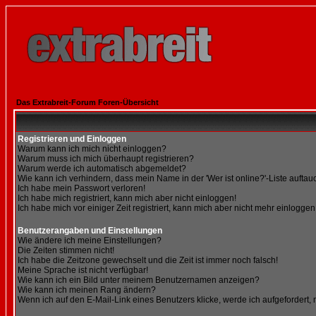
Das Extrabreit-Forum Foren-Übersicht
Registrieren und Einloggen
Warum kann ich mich nicht einloggen?
Warum muss ich mich überhaupt registrieren?
Warum werde ich automatisch abgemeldet?
Wie kann ich verhindern, dass mein Name in der 'Wer ist online?'-Liste auftau
Ich habe mein Passwort verloren!
Ich habe mich registriert, kann mich aber nicht einloggen!
Ich habe mich vor einiger Zeit registriert, kann mich aber nicht mehr einloggen
Benutzerangaben und Einstellungen
Wie ändere ich meine Einstellungen?
Die Zeiten stimmen nicht!
Ich habe die Zeitzone gewechselt und die Zeit ist immer noch falsch!
Meine Sprache ist nicht verfügbar!
Wie kann ich ein Bild unter meinem Benutzernamen anzeigen?
Wie kann ich meinen Rang ändern?
Wenn ich auf den E-Mail-Link eines Benutzers klicke, werde ich aufgefordert,