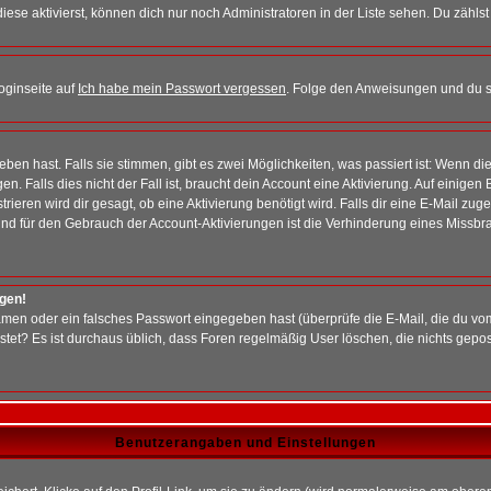
iese aktivierst, können dich nur noch Administratoren in der Liste sehen. Du zählst
oginseite auf
Ich habe mein Passwort vergessen
. Folge den Anweisungen und du so
en hast. Falls sie stimmen, gibt es zwei Möglichkeiten, was passiert ist: Wenn 
 Falls dies nicht der Fall ist, braucht dein Account eine Aktivierung. Auf einigen
rieren wird dir gesagt, ob eine Aktivierung benötigt wird. Falls dir eine E-Mail zu
rund für den Gebrauch der Account-Aktivierungen ist die Verhinderung eines Missb
ggen!
men oder ein falsches Passwort eingegeben hast (überprüfe die E-Mail, die du vo
gepostet? Es ist durchaus üblich, dass Foren regelmäßig User löschen, die nichts ge
Benutzerangaben und Einstellungen