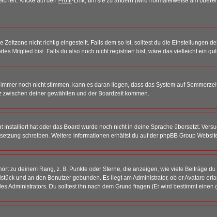
eichert. Klicke auf den
Profil
-Link, um sie zu ändern (wird normalerweise am oberen
itzone nicht richtig eingestellt. Falls dem so ist, solltest du die Einstellungen dei
es Mitglied bist. Falls du also noch nicht registriert bist, wäre das vielleicht ein g
en immer noch nicht stimmen, kann es daran liegen, dass das System auf Sommerzeit
z zwischen deiner gewählten und der Boardzeit kommen.
ht installiert hat oder das Board wurde noch nicht in deine Sprache übersetzt. Ve
Übersetzung schreiben. Weitere Informationen erhältst du auf der phpBB Group Websit
rt zu deinem Rang, z. B. Punkte oder Sterne, die anzeigen, wie viele Beiträge du
elstück und an den Benutzer gebunden. Es liegt am Administrator, ob er Avatare erl
s Administrators. Du solltest ihn nach dem Grund fragen (Er wird bestimmt einen 