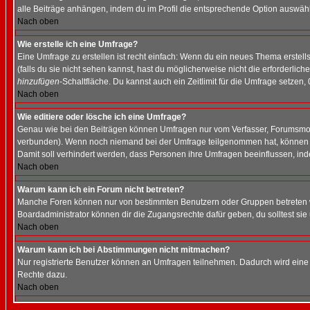
alle Beiträge anhängen, indem du im Profil die entsprechende Option auswähl
Nach oben
Wie erstelle ich eine Umfrage?
Eine Umfrage zu erstellen ist recht einfach: Wenn du ein neues Thema erstellst
(falls du sie nicht sehen kannst, hast du möglicherweise nicht die erforderli
hinzufügen
-Schaltfläche. Du kannst auch ein Zeitlimit für die Umfrage setzen,
Nach oben
Wie editiere oder lösche ich eine Umfrage?
Genau wie bei den Beiträgen können Umfragen nur vom Verfasser, Forumsmoder
verbunden). Wenn noch niemand bei der Umfrage teilgenommen hat, können Use
Damit soll verhindert werden, dass Personen ihre Umfragen beeinflussen, ind
Nach oben
Warum kann ich ein Forum nicht betreten?
Manche Foren können nur von bestimmten Benutzern oder Gruppen betreten we
Boardadministrator können dir die Zugangsrechte dafür geben, du solltest sie
Nach oben
Warum kann ich bei Abstimmungen nicht mitmachen?
Nur registrierte Benutzer können an Umfragen teilnehmen. Dadurch wird eine Be
Rechte dazu.
Nach oben