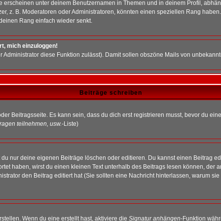
e erscheinen unter deinem Benutzernamen in Themen und in deinem Profil, abhän
r, z. B. Moderatoren oder Administratoren, könnten einen speziellen Rang haben. 
r deinen Rang einfach wieder senkt.
rt, mich einzuloggen!
der Administrator diese Funktion zulässt). Damit sollen obszöne Mails von unbeka
Beiträge schreiben
der Beitragsseite. Es kann sein, dass du dich erst registrieren musst, bevor du e
ragen teilnehmen, usw.
-Liste)
du nur deine eigenen Beiträge löschen oder editieren. Du kannst einen Beitrag edi
ortet haben, wirst du einen kleinen Text unterhalb des Beitrags lesen können, der 
nistrator den Beitrag editiert hat (Sie sollten eine Nachricht hinterlassen, warum s
tellen. Wenn du eine erstellt hast, aktiviere die
Signatur anhängen
-Funktion währ