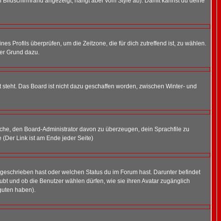
 Bildschirmrand angezeigt, hängt aber vom Style ab). Damit kannst du deine
nes Profils überprüfen, um die Zeitzone, die für dich zutreffend ist, zu wählen.
uter Grund dazu.
 steht. Das Board ist nicht dazu geschaffen worden, zwischen Winter- und
rsuche, den Board-Administrator davon zu überzeugen, dein Sprachfile zu
e (Der Link ist am Ende jeder Seite)
 geschrieben hast oder welchen Status du im Forum hast. Darunter befindet
aubt und ob die Benutzer wählen dürfen, wie sie ihren Avatar zugänglich
guten haben).