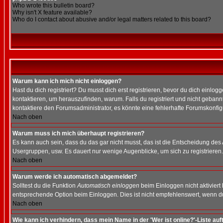
Who wrote this bulletin board?
Why isn't X feature available?
Who do I contact about abusive and/or legal matters related to this board?
Warum kann ich mich nicht einloggen?
Hast du dich registriert? Du musst dich erst registrieren, bevor du dich ein
kontaktieren, um herauszufinden, warum. Falls du registriert und nicht gebann
kontaktiere den Forumsadministrator, es könnte eine fehlerhafte Forumskonfig
Nach oben
Warum muss ich mich überhaupt registrieren?
Es kann auch sein, dass du das gar nicht musst, das ist die Entscheidung des Ad
Usergruppen, usw. Es dauert nur wenige Augenblicke, um sich zu registrieren. D
Nach oben
Warum werde ich automatisch abgemeldet?
Solltest du die Funktion
Automatisch einloggen
beim Einloggen nicht aktiviert
entsprechende Option beim Einloggen. Dies ist nicht empfehlenswert, wenn du a
Nach oben
Wie kann ich verhindern, dass mein Name in der 'Wer ist online?'-Liste auf