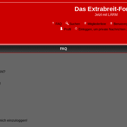
Das Extrabreit-F
Jetzt mit LÄRM
FAQ
Suchen
Mitgliederliste
Benutzer
Profil
Einloggen, um private Nachrichten 
FAQ
cht?
!
 mich einzuloggen!