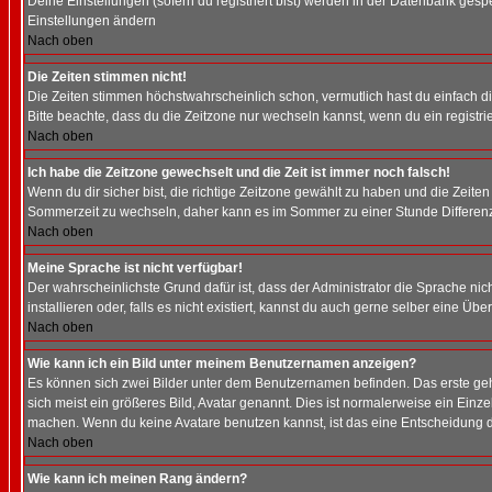
Deine Einstellungen (sofern du registriert bist) werden in der Datenbank gesp
Einstellungen ändern
Nach oben
Die Zeiten stimmen nicht!
Die Zeiten stimmen höchstwahrscheinlich schon, vermutlich hast du einfach die Ze
Bitte beachte, dass du die Zeitzone nur wechseln kannst, wenn du ein registriert
Nach oben
Ich habe die Zeitzone gewechselt und die Zeit ist immer noch falsch!
Wenn du dir sicher bist, die richtige Zeitzone gewählt zu haben und die Zeit
Sommerzeit zu wechseln, daher kann es im Sommer zu einer Stunde Differen
Nach oben
Meine Sprache ist nicht verfügbar!
Der wahrscheinlichste Grund dafür ist, dass der Administrator die Sprache nic
installieren oder, falls es nicht existiert, kannst du auch gerne selber eine 
Nach oben
Wie kann ich ein Bild unter meinem Benutzernamen anzeigen?
Es können sich zwei Bilder unter dem Benutzernamen befinden. Das erste gehö
sich meist ein größeres Bild, Avatar genannt. Dies ist normalerweise ein Einz
machen. Wenn du keine Avatare benutzen kannst, ist das eine Entscheidung de
Nach oben
Wie kann ich meinen Rang ändern?