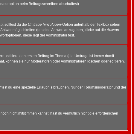
naturoption beim Beitragsschreiben abschaltest).
), solltest du die
Umfrage hinzufügen
-Option unterhalb der Textbox sehen
ei Antwortmöglichkeiten (um eine Antwort anzugeben, klicke auf die
Antwort
ortoptionen, diese legt der Administrator fest.
n, editiere den ersten Beitrag im Thema (die Umfrage ist immer damit
t, können sie nur Moderatoren oder Administratoren löschen oder editieren.
test du eine spezielle Erlaubnis brauchen. Nur der Forumsmoderator und der
noch nicht mitstimmen kannst, hast du vermutlich nicht die erforderlichen