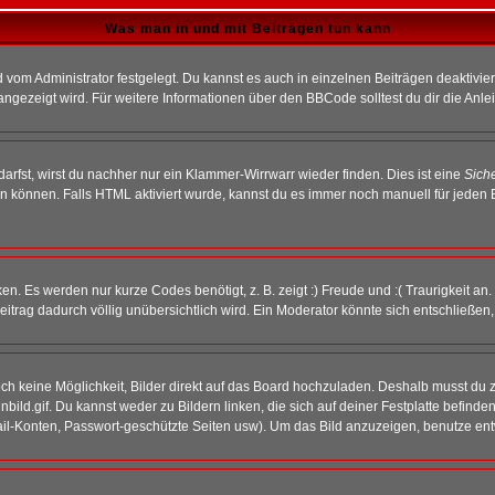
Was man in und mit Beiträgen tun kann
vom Administrator festgelegt. Du kannst es auch in einzelnen Beiträgen deaktivie
angezeigt wird. Für weitere Informationen über den BBCode solltest du dir die Anle
darfst, wirst du nachher nur ein Klammer-Wirrwarr wieder finden. Dies ist eine
Sich
können. Falls HTML aktiviert wurde, kannst du es immer noch manuell für jeden 
n. Es werden nur kurze Codes benötigt, z. B. zeigt :) Freude und :( Traurigkeit an
Beitrag dadurch völlig unübersichtlich wird. Ein Moderator könnte sich entschließen
noch keine Möglichkeit, Bilder direkt auf das Board hochzuladen. Deshalb musst du 
inbild.gif. Du kannst weder zu Bildern linken, die sich auf deiner Festplatte befind
Mail-Konten, Passwort-geschützte Seiten usw). Um das Bild anzuzeigen, benutze en