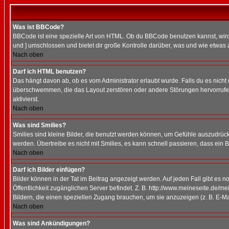
Was ist BBCode?
BBCode ist eine spezielle Art von HTML. Ob du BBCode benutzen kannst, wird 
und ] umschlossen und bietet dir große Kontrolle darüber, was und wie etwas 
Nach oben
Darf ich HTML benutzen?
Das hängt davon ab, ob es vom Administrator erlaubt wurde. Falls du es nicht 
überschwemmen, die das Layout zerstören oder andere Störungen hervorrufen 
aktivierst.
Nach oben
Was sind Smilies?
Smilies sind kleine Bilder, die benutzt werden können, um Gefühle auszudrücke
werden. Übertreibe es nicht mit Smilies, es kann schnell passieren, dass ein 
Nach oben
Darf ich Bilder einfügen?
Bilder können in der Tat im Beitrag angezeigt werden. Auf jeden Fall gibt es 
Öffentlichkeit zugänglichen Server befindet. Z. B. http://www.meineseite.de/me
Bildern, die einen speziellen Zugang brauchen, um sie anzuzeigen (z. B. E-
Nach oben
Was sind Ankündigungen?