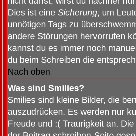
nicht darfst, wirst du nachher nu
Dies ist eine
Sicherung
, um Leut
unnötigen Tags zu überschwemme
andere Störungen hervorrufen kö
kannst du es immer noch manuell 
du beim Schreiben die entspreche
Nach oben
Was sind Smilies?
Smilies sind kleine Bilder, die 
auszudrücken. Es werden nur kurz
Freude und :( Traurigkeit an. Die
der Beitrag schreiben-Seite gese