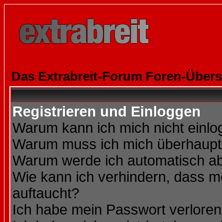
Das Extrabreit-Forum Foren-Übers
Registrieren und Einloggen
Warum kann ich mich nicht einl
Warum muss ich mich überhaupt 
Warum werde ich automatisch a
Wie kann ich verhindern, dass me
auftaucht?
Ich habe mein Passwort verloren