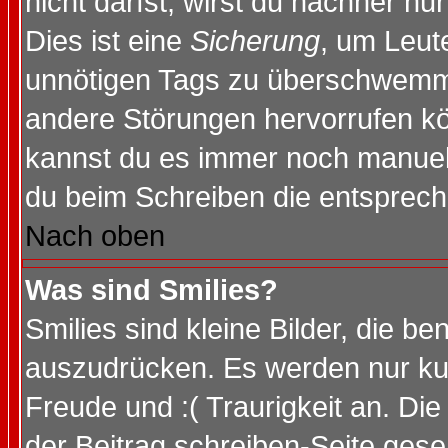
nicht darfst, wirst du nachher nu
Dies ist eine
Sicherung
, um Leut
unnötigen Tags zu überschwemme
andere Störungen hervorrufen kö
kannst du es immer noch manuell 
du beim Schreiben die entspreche
Nach oben
Was sind Smilies?
Smilies sind kleine Bilder, die 
auszudrücken. Es werden nur kurz
Freude und :( Traurigkeit an. Die
der Beitrag schreiben-Seite gese