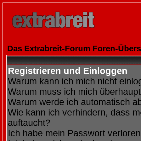
Das Extrabreit-Forum Foren-Übers
Registrieren und Einloggen
Warum kann ich mich nicht einl
Warum muss ich mich überhaupt 
Warum werde ich automatisch a
Wie kann ich verhindern, dass me
auftaucht?
Ich habe mein Passwort verloren