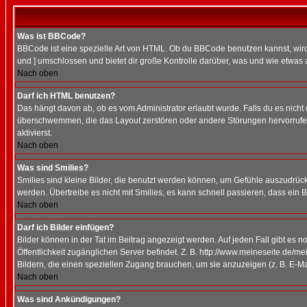
Was ist BBCode?
BBCode ist eine spezielle Art von HTML. Ob du BBCode benutzen kannst, wird 
und ] umschlossen und bietet dir große Kontrolle darüber, was und wie etwas 
Nach oben
Darf ich HTML benutzen?
Das hängt davon ab, ob es vom Administrator erlaubt wurde. Falls du es nicht 
überschwemmen, die das Layout zerstören oder andere Störungen hervorrufen 
aktivierst.
Nach oben
Was sind Smilies?
Smilies sind kleine Bilder, die benutzt werden können, um Gefühle auszudrücke
werden. Übertreibe es nicht mit Smilies, es kann schnell passieren, dass ein 
Nach oben
Darf ich Bilder einfügen?
Bilder können in der Tat im Beitrag angezeigt werden. Auf jeden Fall gibt es 
Öffentlichkeit zugänglichen Server befindet. Z. B. http://www.meineseite.de/me
Bildern, die einen speziellen Zugang brauchen, um sie anzuzeigen (z. B. E-
Nach oben
Was sind Ankündigungen?