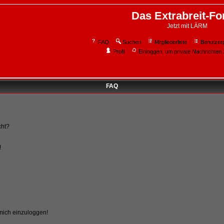
Das Extrabreit-F
Jetzt mit LÄRM
FAQ
Suchen
Mitgliederliste
Benutzer
Profil
Einloggen, um private Nachrichten 
FAQ
cht?
!
 mich einzuloggen!