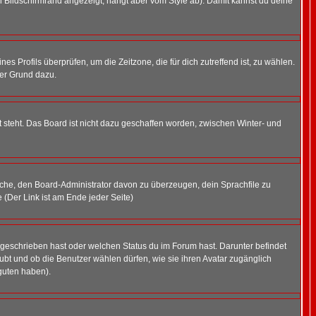
 Bildschirmrand angezeigt, hängt aber vom Style ab). Damit kannst du deine
nes Profils überprüfen, um die Zeitzone, die für dich zutreffend ist, zu wählen.
uter Grund dazu.
 steht. Das Board ist nicht dazu geschaffen worden, zwischen Winter- und
rsuche, den Board-Administrator davon zu überzeugen, dein Sprachfile zu
e (Der Link ist am Ende jeder Seite)
 geschrieben hast oder welchen Status du im Forum hast. Darunter befindet
aubt und ob die Benutzer wählen dürfen, wie sie ihren Avatar zugänglich
guten haben).