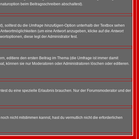
naturoption beim Beitragsschreiben abschaltest).
), solltest du die
Umfrage hinzufügen
-Option unterhalb der Textbox sehen
ei Antwortmöglichkeiten (um eine Antwort anzugeben, klicke auf die
Antwort
ortoptionen, diese legt der Administrator fest.
n, editiere den ersten Beitrag im Thema (die Umfrage ist immer damit
t, können sie nur Moderatoren oder Administratoren löschen oder editieren.
test du eine spezielle Erlaubnis brauchen. Nur der Forumsmoderator und der
noch nicht mitstimmen kannst, hast du vermutlich nicht die erforderlichen