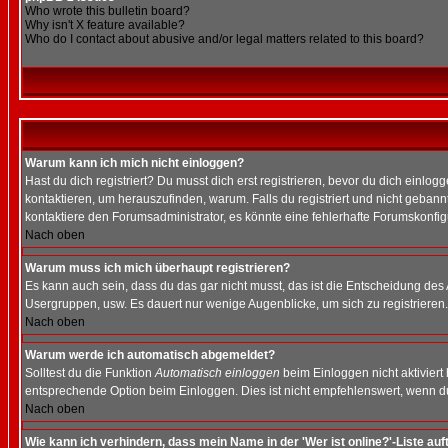
Who wrote this bulletin board?
Why isn't X feature available?
Who do I contact about abusive and/or legal matters related to this board?
Warum kann ich mich nicht einloggen?
Hast du dich registriert? Du musst dich erst registrieren, bevor du dich ein
kontaktieren, um herauszufinden, warum. Falls du registriert und nicht gebann
kontaktiere den Forumsadministrator, es könnte eine fehlerhafte Forumskonfig
Nach oben
Warum muss ich mich überhaupt registrieren?
Es kann auch sein, dass du das gar nicht musst, das ist die Entscheidung des Ad
Usergruppen, usw. Es dauert nur wenige Augenblicke, um sich zu registrieren. D
Nach oben
Warum werde ich automatisch abgemeldet?
Solltest du die Funktion
Automatisch einloggen
beim Einloggen nicht aktiviert
entsprechende Option beim Einloggen. Dies ist nicht empfehlenswert, wenn du a
Nach oben
Wie kann ich verhindern, dass mein Name in der 'Wer ist online?'-Liste auf