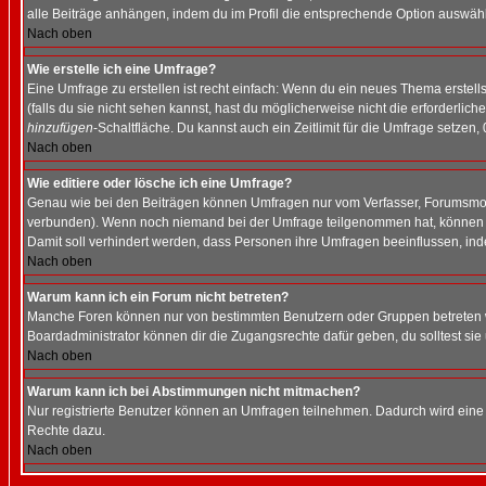
alle Beiträge anhängen, indem du im Profil die entsprechende Option auswähl
Nach oben
Wie erstelle ich eine Umfrage?
Eine Umfrage zu erstellen ist recht einfach: Wenn du ein neues Thema erstellst
(falls du sie nicht sehen kannst, hast du möglicherweise nicht die erforderli
hinzufügen
-Schaltfläche. Du kannst auch ein Zeitlimit für die Umfrage setzen,
Nach oben
Wie editiere oder lösche ich eine Umfrage?
Genau wie bei den Beiträgen können Umfragen nur vom Verfasser, Forumsmoder
verbunden). Wenn noch niemand bei der Umfrage teilgenommen hat, können Use
Damit soll verhindert werden, dass Personen ihre Umfragen beeinflussen, ind
Nach oben
Warum kann ich ein Forum nicht betreten?
Manche Foren können nur von bestimmten Benutzern oder Gruppen betreten we
Boardadministrator können dir die Zugangsrechte dafür geben, du solltest sie
Nach oben
Warum kann ich bei Abstimmungen nicht mitmachen?
Nur registrierte Benutzer können an Umfragen teilnehmen. Dadurch wird eine Be
Rechte dazu.
Nach oben