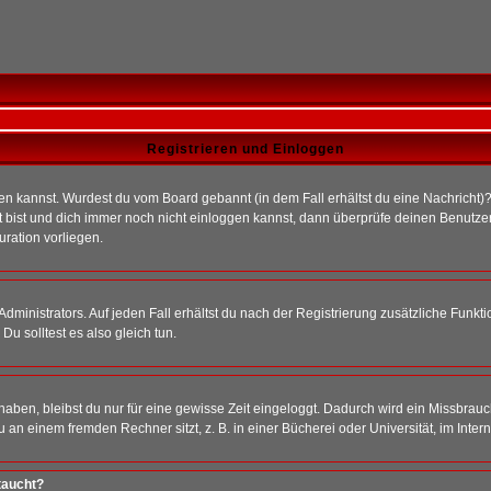
Registrieren und Einloggen
loggen kannst. Wurdest du vom Board gebannt (in dem Fall erhältst du eine Nachrich
t bist und dich immer noch nicht einloggen kannst, dann überprüfe deinen Benutzer
uration vorliegen.
ministrators. Auf jeden Fall erhältst du nach der Registrierung zusätzliche Funktion
u solltest es also gleich tun.
 haben, bleibst du nur für eine gewisse Zeit eingeloggt. Dadurch wird ein Missbrau
n einem fremden Rechner sitzt, z. B. in einer Bücherei oder Universität, im Intern
taucht?