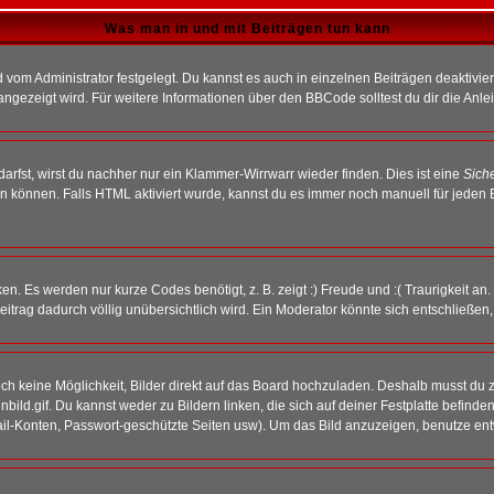
Was man in und mit Beiträgen tun kann
vom Administrator festgelegt. Du kannst es auch in einzelnen Beiträgen deaktivie
angezeigt wird. Für weitere Informationen über den BBCode solltest du dir die Anle
darfst, wirst du nachher nur ein Klammer-Wirrwarr wieder finden. Dies ist eine
Sich
können. Falls HTML aktiviert wurde, kannst du es immer noch manuell für jeden 
n. Es werden nur kurze Codes benötigt, z. B. zeigt :) Freude und :( Traurigkeit an
Beitrag dadurch völlig unübersichtlich wird. Ein Moderator könnte sich entschließen
noch keine Möglichkeit, Bilder direkt auf das Board hochzuladen. Deshalb musst du 
inbild.gif. Du kannst weder zu Bildern linken, die sich auf deiner Festplatte befind
Mail-Konten, Passwort-geschützte Seiten usw). Um das Bild anzuzeigen, benutze en