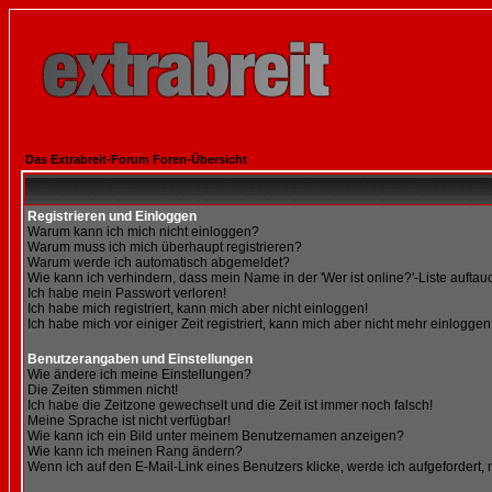
Das Extrabreit-Forum Foren-Übersicht
Registrieren und Einloggen
Warum kann ich mich nicht einloggen?
Warum muss ich mich überhaupt registrieren?
Warum werde ich automatisch abgemeldet?
Wie kann ich verhindern, dass mein Name in der 'Wer ist online?'-Liste auftau
Ich habe mein Passwort verloren!
Ich habe mich registriert, kann mich aber nicht einloggen!
Ich habe mich vor einiger Zeit registriert, kann mich aber nicht mehr einloggen
Benutzerangaben und Einstellungen
Wie ändere ich meine Einstellungen?
Die Zeiten stimmen nicht!
Ich habe die Zeitzone gewechselt und die Zeit ist immer noch falsch!
Meine Sprache ist nicht verfügbar!
Wie kann ich ein Bild unter meinem Benutzernamen anzeigen?
Wie kann ich meinen Rang ändern?
Wenn ich auf den E-Mail-Link eines Benutzers klicke, werde ich aufgefordert,