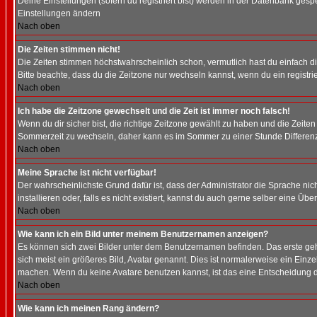
Deine Einstellungen (sofern du registriert bist) werden in der Datenbank gesp
Einstellungen ändern
Nach oben
Die Zeiten stimmen nicht!
Die Zeiten stimmen höchstwahrscheinlich schon, vermutlich hast du einfach die Ze
Bitte beachte, dass du die Zeitzone nur wechseln kannst, wenn du ein registriert
Nach oben
Ich habe die Zeitzone gewechselt und die Zeit ist immer noch falsch!
Wenn du dir sicher bist, die richtige Zeitzone gewählt zu haben und die Zeit
Sommerzeit zu wechseln, daher kann es im Sommer zu einer Stunde Differen
Nach oben
Meine Sprache ist nicht verfügbar!
Der wahrscheinlichste Grund dafür ist, dass der Administrator die Sprache nic
installieren oder, falls es nicht existiert, kannst du auch gerne selber eine 
Nach oben
Wie kann ich ein Bild unter meinem Benutzernamen anzeigen?
Es können sich zwei Bilder unter dem Benutzernamen befinden. Das erste gehö
sich meist ein größeres Bild, Avatar genannt. Dies ist normalerweise ein Einz
machen. Wenn du keine Avatare benutzen kannst, ist das eine Entscheidung de
Nach oben
Wie kann ich meinen Rang ändern?