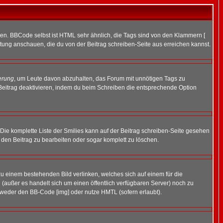
ren. BBCode selbst ist HTML sehr ähnlich, die Tags sind von den Klammern [
itung anschauen, die du von der Beitrag schreiben-Seite aus erreichen kannst.
erung
, um Leute davon abzuhalten, das Forum mit unnötigen Tags zu
Beitrag deaktivieren, indem du beim Schreiben die entsprechende Option
. Die komplette Liste der Smilies kann auf der Beitrag schreiben-Seite gesehen
, den Beitrag zu bearbeiten oder sogar komplett zu löschen.
zu einem bestehenden Bild verlinken, welches sich auf einem für die
en (außer es handelt sich um einen öffentlich verfügbaren Server) noch zu
tweder den BB-Code [img] oder nutze HMTL (sofern erlaubt).