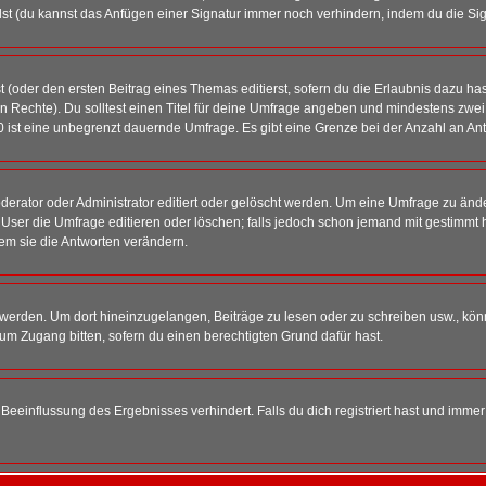
st (du kannst das Anfügen einer Signatur immer noch verhindern, indem du die Sig
 (oder den ersten Beitrag eines Themas editierst, sofern du die Erlaubnis dazu hast
chen Rechte). Du solltest einen Titel für deine Umfrage angeben und mindestens zw
 0 ist eine unbegrenzt dauernde Umfrage. Es gibt eine Grenze bei der Anzahl an Antw
ator oder Administrator editiert oder gelöscht werden. Um eine Umfrage zu änder
r die Umfrage editieren oder löschen; falls jedoch schon jemand mit gestimmt ha
em sie die Antworten verändern.
rden. Um dort hineinzugelangen, Beiträge zu lesen oder zu schreiben usw., könn
 um Zugang bitten, sofern du einen berechtigten Grund dafür hast.
einflussung des Ergebnisses verhindert. Falls du dich registriert hast und immer 