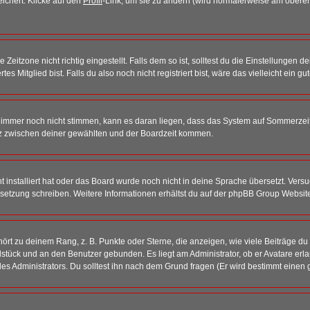
eichert. Klicke auf den
Profil
-Link, um sie zu ändern (wird normalerweise am oberen
itzone nicht richtig eingestellt. Falls dem so ist, solltest du die Einstellungen dei
es Mitglied bist. Falls du also noch nicht registriert bist, wäre das vielleicht ein g
en immer noch nicht stimmen, kann es daran liegen, dass das System auf Sommerzeit
z zwischen deiner gewählten und der Boardzeit kommen.
ht installiert hat oder das Board wurde noch nicht in deine Sprache übersetzt. Ve
Übersetzung schreiben. Weitere Informationen erhältst du auf der phpBB Group Websit
rt zu deinem Rang, z. B. Punkte oder Sterne, die anzeigen, wie viele Beiträge du
elstück und an den Benutzer gebunden. Es liegt am Administrator, ob er Avatare erl
s Administrators. Du solltest ihn nach dem Grund fragen (Er wird bestimmt einen 