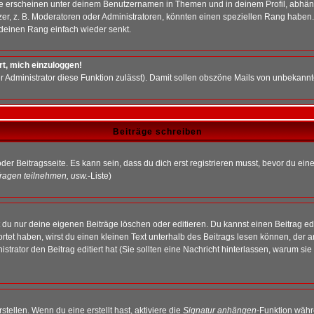
e erscheinen unter deinem Benutzernamen in Themen und in deinem Profil, abhän
r, z. B. Moderatoren oder Administratoren, könnten einen speziellen Rang haben. 
r deinen Rang einfach wieder senkt.
rt, mich einzuloggen!
der Administrator diese Funktion zulässt). Damit sollen obszöne Mails von unbeka
Beiträge schreiben
der Beitragsseite. Es kann sein, dass du dich erst registrieren musst, bevor du e
ragen teilnehmen, usw.
-Liste)
du nur deine eigenen Beiträge löschen oder editieren. Du kannst einen Beitrag edi
ortet haben, wirst du einen kleinen Text unterhalb des Beitrags lesen können, der 
nistrator den Beitrag editiert hat (Sie sollten eine Nachricht hinterlassen, warum s
tellen. Wenn du eine erstellt hast, aktiviere die
Signatur anhängen
-Funktion währ