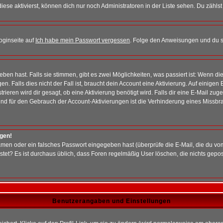
iese aktivierst, können dich nur noch Administratoren in der Liste sehen. Du zählst
oginseite auf
Ich habe mein Passwort vergessen
. Folge den Anweisungen und du so
en hast. Falls sie stimmen, gibt es zwei Möglichkeiten, was passiert ist: Wenn 
 Falls dies nicht der Fall ist, braucht dein Account eine Aktivierung. Auf einigen
rieren wird dir gesagt, ob eine Aktivierung benötigt wird. Falls dir eine E-Mail zu
rund für den Gebrauch der Account-Aktivierungen ist die Verhinderung eines Missb
ggen!
men oder ein falsches Passwort eingegeben hast (überprüfe die E-Mail, die du vo
gepostet? Es ist durchaus üblich, dass Foren regelmäßig User löschen, die nichts ge
Benutzerangaben und Einstellungen