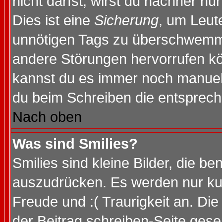
nicht darfst, wirst du nachher nu
Dies ist eine
Sicherung
, um Leut
unnötigen Tags zu überschwemme
andere Störungen hervorrufen kö
kannst du es immer noch manuell 
du beim Schreiben die entspreche
Nach oben
Was sind Smilies?
Smilies sind kleine Bilder, die 
auszudrücken. Es werden nur kurz
Freude und :( Traurigkeit an. Die
der Beitrag schreiben-Seite gese