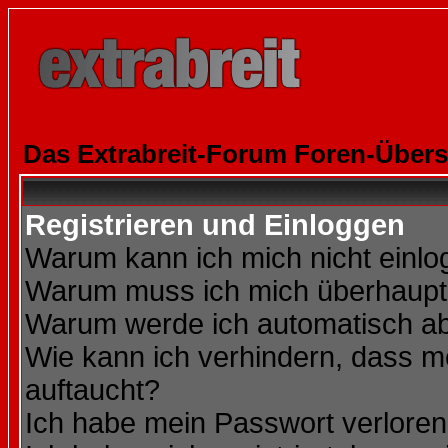
Das Extrabreit-Forum Foren-Übers
Registrieren und Einloggen
Warum kann ich mich nicht einl
Warum muss ich mich überhaupt 
Warum werde ich automatisch a
Wie kann ich verhindern, dass me
auftaucht?
Ich habe mein Passwort verloren