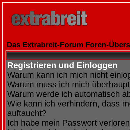
Das Extrabreit-Forum Foren-Übers
Registrieren und Einloggen
Warum kann ich mich nicht einl
Warum muss ich mich überhaupt 
Warum werde ich automatisch a
Wie kann ich verhindern, dass me
auftaucht?
Ich habe mein Passwort verloren