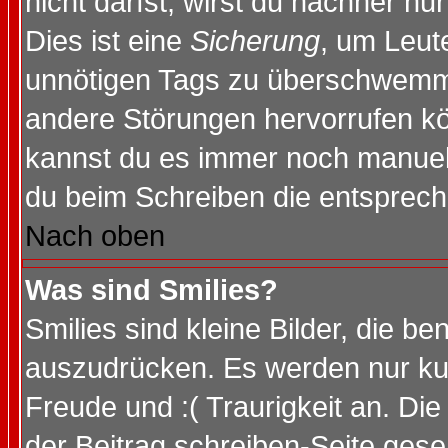
nicht darfst, wirst du nachher nu
Dies ist eine
Sicherung
, um Leut
unnötigen Tags zu überschwemme
andere Störungen hervorrufen kö
kannst du es immer noch manuell 
du beim Schreiben die entspreche
Nach oben
Was sind Smilies?
Smilies sind kleine Bilder, die 
auszudrücken. Es werden nur kurz
Freude und :( Traurigkeit an. Die
der Beitrag schreiben-Seite gese