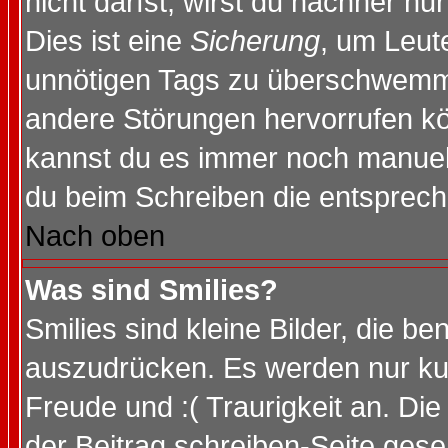
nicht darfst, wirst du nachher nu
Dies ist eine
Sicherung
, um Leut
unnötigen Tags zu überschwemme
andere Störungen hervorrufen kö
kannst du es immer noch manuell 
du beim Schreiben die entspreche
Nach oben
Was sind Smilies?
Smilies sind kleine Bilder, die 
auszudrücken. Es werden nur kurz
Freude und :( Traurigkeit an. Die
der Beitrag schreiben-Seite gese