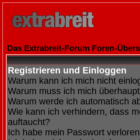
Das Extrabreit-Forum Foren-Übers
Registrieren und Einloggen
Warum kann ich mich nicht einl
Warum muss ich mich überhaupt 
Warum werde ich automatisch a
Wie kann ich verhindern, dass me
auftaucht?
Ich habe mein Passwort verloren