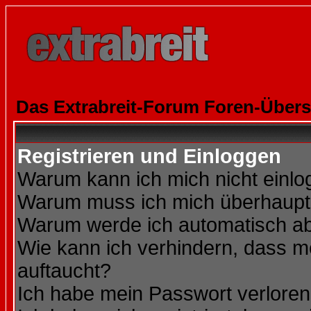
Das Extrabreit-Forum Foren-Übers
Registrieren und Einloggen
Warum kann ich mich nicht einl
Warum muss ich mich überhaupt 
Warum werde ich automatisch a
Wie kann ich verhindern, dass me
auftaucht?
Ich habe mein Passwort verloren