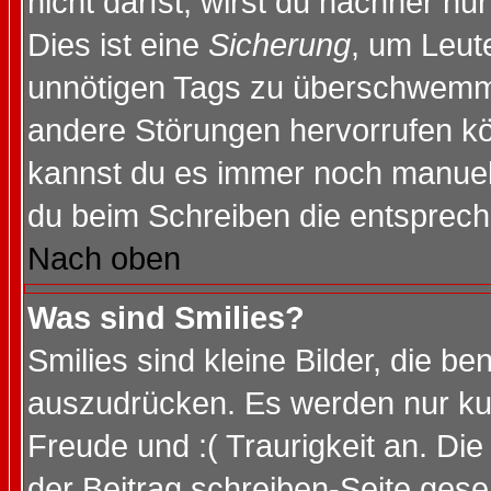
nicht darfst, wirst du nachher nu
Dies ist eine
Sicherung
, um Leut
unnötigen Tags zu überschwemme
andere Störungen hervorrufen kö
kannst du es immer noch manuell 
du beim Schreiben die entspreche
Nach oben
Was sind Smilies?
Smilies sind kleine Bilder, die 
auszudrücken. Es werden nur kurz
Freude und :( Traurigkeit an. Die
der Beitrag schreiben-Seite gese