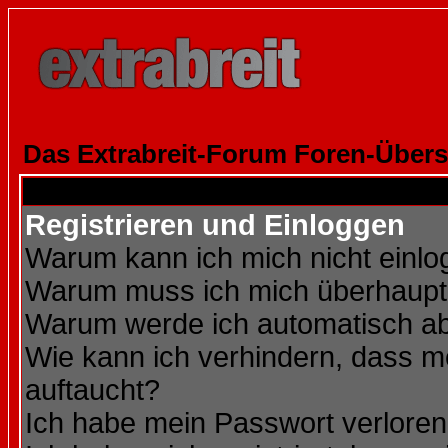
Das Extrabreit-Forum Foren-Übers
Registrieren und Einloggen
Warum kann ich mich nicht einl
Warum muss ich mich überhaupt 
Warum werde ich automatisch a
Wie kann ich verhindern, dass me
auftaucht?
Ich habe mein Passwort verloren