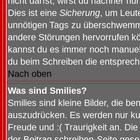
nicht darfst, wirst du nachher nu
Dies ist eine
Sicherung
, um Leut
unnötigen Tags zu überschwemme
andere Störungen hervorrufen kö
kannst du es immer noch manuell 
du beim Schreiben die entspreche
Nach oben
Was sind Smilies?
Smilies sind kleine Bilder, die 
auszudrücken. Es werden nur kurz
Freude und :( Traurigkeit an. Die
der Beitrag schreiben-Seite gese