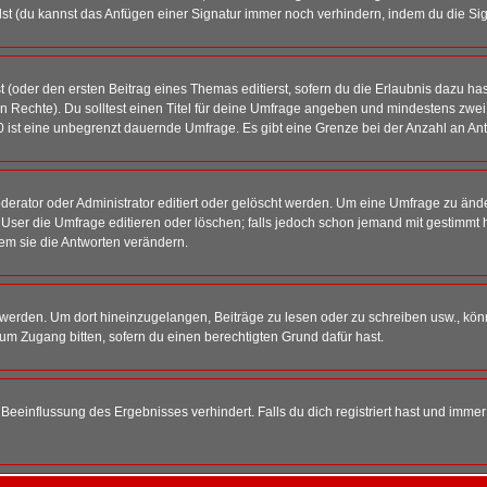
st (du kannst das Anfügen einer Signatur immer noch verhindern, indem du die Sig
 (oder den ersten Beitrag eines Themas editierst, sofern du die Erlaubnis dazu hast
chen Rechte). Du solltest einen Titel für deine Umfrage angeben und mindestens zw
 0 ist eine unbegrenzt dauernde Umfrage. Es gibt eine Grenze bei der Anzahl an Antw
ator oder Administrator editiert oder gelöscht werden. Um eine Umfrage zu änder
r die Umfrage editieren oder löschen; falls jedoch schon jemand mit gestimmt ha
em sie die Antworten verändern.
rden. Um dort hineinzugelangen, Beiträge zu lesen oder zu schreiben usw., könn
 um Zugang bitten, sofern du einen berechtigten Grund dafür hast.
einflussung des Ergebnisses verhindert. Falls du dich registriert hast und immer 