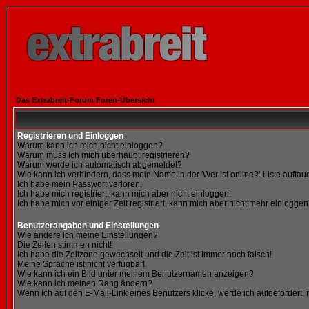
Das Extrabreit-Forum Foren-Übersicht
Registrieren und Einloggen
Warum kann ich mich nicht einloggen?
Warum muss ich mich überhaupt registrieren?
Warum werde ich automatisch abgemeldet?
Wie kann ich verhindern, dass mein Name in der 'Wer ist online?'-Liste auftau
Ich habe mein Passwort verloren!
Ich habe mich registriert, kann mich aber nicht einloggen!
Ich habe mich vor einiger Zeit registriert, kann mich aber nicht mehr einloggen
Benutzerangaben und Einstellungen
Wie ändere ich meine Einstellungen?
Die Zeiten stimmen nicht!
Ich habe die Zeitzone gewechselt und die Zeit ist immer noch falsch!
Meine Sprache ist nicht verfügbar!
Wie kann ich ein Bild unter meinem Benutzernamen anzeigen?
Wie kann ich meinen Rang ändern?
Wenn ich auf den E-Mail-Link eines Benutzers klicke, werde ich aufgefordert,