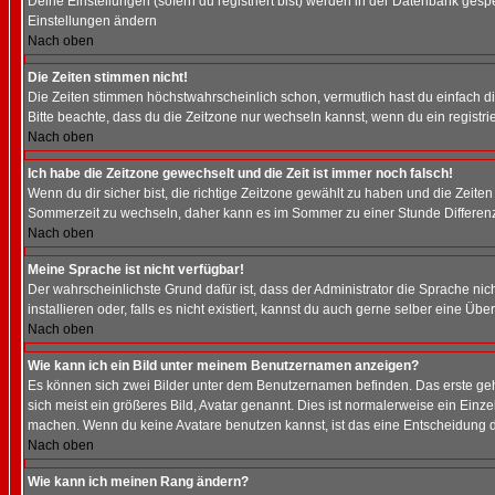
Deine Einstellungen (sofern du registriert bist) werden in der Datenbank gesp
Einstellungen ändern
Nach oben
Die Zeiten stimmen nicht!
Die Zeiten stimmen höchstwahrscheinlich schon, vermutlich hast du einfach die Ze
Bitte beachte, dass du die Zeitzone nur wechseln kannst, wenn du ein registriert
Nach oben
Ich habe die Zeitzone gewechselt und die Zeit ist immer noch falsch!
Wenn du dir sicher bist, die richtige Zeitzone gewählt zu haben und die Zeit
Sommerzeit zu wechseln, daher kann es im Sommer zu einer Stunde Differen
Nach oben
Meine Sprache ist nicht verfügbar!
Der wahrscheinlichste Grund dafür ist, dass der Administrator die Sprache nic
installieren oder, falls es nicht existiert, kannst du auch gerne selber eine 
Nach oben
Wie kann ich ein Bild unter meinem Benutzernamen anzeigen?
Es können sich zwei Bilder unter dem Benutzernamen befinden. Das erste gehö
sich meist ein größeres Bild, Avatar genannt. Dies ist normalerweise ein Einz
machen. Wenn du keine Avatare benutzen kannst, ist das eine Entscheidung de
Nach oben
Wie kann ich meinen Rang ändern?