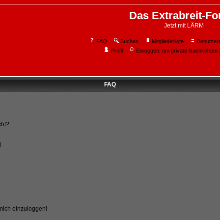
Das Extrabreit-F
Jetzt mit LÄRM
FAQ
Suchen
Mitgliederliste
Benutzer
Profil
Einloggen, um private Nachrichten 
FAQ
cht?
!
 mich einzuloggen!