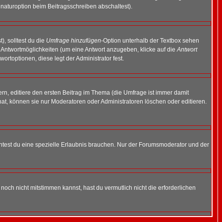
naturoption beim Beitragsschreiben abschaltest).
), solltest du die
Umfrage hinzufügen
-Option unterhalb der Textbox sehen
ei Antwortmöglichkeiten (um eine Antwort anzugeben, klicke auf die
Antwort
ortoptionen, diese legt der Administrator fest.
n, editiere den ersten Beitrag im Thema (die Umfrage ist immer damit
t, können sie nur Moderatoren oder Administratoren löschen oder editieren.
test du eine spezielle Erlaubnis brauchen. Nur der Forumsmoderator und der
noch nicht mitstimmen kannst, hast du vermutlich nicht die erforderlichen