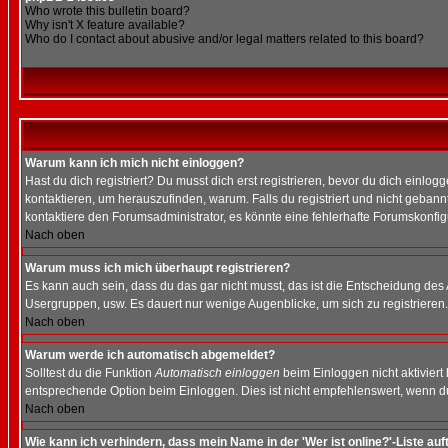
Who wrote this bulletin board?
Why isn't X feature available?
Who do I contact about abusive and/or legal matters related to this board?
Warum kann ich mich nicht einloggen?
Hast du dich registriert? Du musst dich erst registrieren, bevor du dich ein
kontaktieren, um herauszufinden, warum. Falls du registriert und nicht gebann
kontaktiere den Forumsadministrator, es könnte eine fehlerhafte Forumskonfig
Nach oben
Warum muss ich mich überhaupt registrieren?
Es kann auch sein, dass du das gar nicht musst, das ist die Entscheidung des Ad
Usergruppen, usw. Es dauert nur wenige Augenblicke, um sich zu registrieren. D
Nach oben
Warum werde ich automatisch abgemeldet?
Solltest du die Funktion
Automatisch einloggen
beim Einloggen nicht aktiviert
entsprechende Option beim Einloggen. Dies ist nicht empfehlenswert, wenn du a
Nach oben
Wie kann ich verhindern, dass mein Name in der 'Wer ist online?'-Liste auf