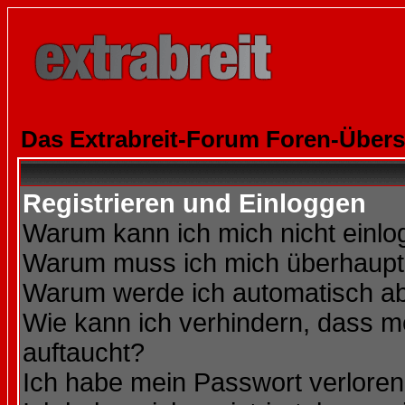
Das Extrabreit-Forum Foren-Übers
Registrieren und Einloggen
Warum kann ich mich nicht einl
Warum muss ich mich überhaupt 
Warum werde ich automatisch a
Wie kann ich verhindern, dass me
auftaucht?
Ich habe mein Passwort verloren