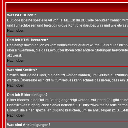
Was ist BBCode?
BBCode ist eine spezielle Art von HTML. Ob du BBCode benutzen kannst, wird 
und ] umschlossen und bietet dir große Kontrolle darüber, was und wie etwas 
Nach oben
Darf ich HTML benutzen?
Das hängt davon ab, ob es vom Administrator erlaubt wurde. Falls du es nicht 
überschwemmen, die das Layout zerstören oder andere Störungen hervorrufen 
aktivierst.
Nach oben
Was sind Smilies?
Smilies sind kleine Bilder, die benutzt werden können, um Gefühle auszudrücke
werden. Übertreibe es nicht mit Smilies, es kann schnell passieren, dass ein 
Nach oben
Darf ich Bilder einfügen?
Bilder können in der Tat im Beitrag angezeigt werden. Auf jeden Fall gibt es 
Öffentlichkeit zugänglichen Server befindet. Z. B. http://www.meineseite.de/me
Bildern, die einen speziellen Zugang brauchen, um sie anzuzeigen (z. B. E-
Nach oben
Was sind Ankündigungen?