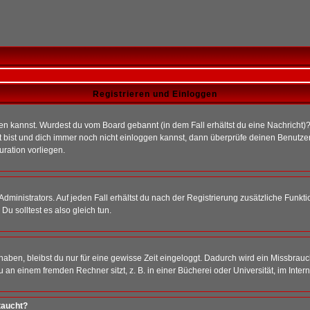
Registrieren und Einloggen
loggen kannst. Wurdest du vom Board gebannt (in dem Fall erhältst du eine Nachrich
t bist und dich immer noch nicht einloggen kannst, dann überprüfe deinen Benutzer
uration vorliegen.
ministrators. Auf jeden Fall erhältst du nach der Registrierung zusätzliche Funktion
u solltest es also gleich tun.
 haben, bleibst du nur für eine gewisse Zeit eingeloggt. Dadurch wird ein Missbrau
n einem fremden Rechner sitzt, z. B. in einer Bücherei oder Universität, im Intern
taucht?