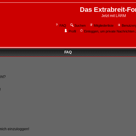
Das Extrabreit-F
Jetzt mit LÄRM
FAQ
Suchen
Mitgliederliste
Benutzer
Profil
Einloggen, um private Nachrichten 
FAQ
cht?
!
 mich einzuloggen!