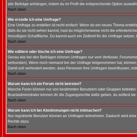
alle Beiträge anhängen, indem du im Profil die entsprechende Option auswähl
Nach oben
Wie erstelle ich eine Umfrage?
Eine Umfrage zu erstellen ist recht einfach: Wenn du ein neues Thema erstellst
(falls du sie nicht sehen kannst, hast du möglicherweise nicht die erforderli
hinzufügen
-Schaltfläche. Du kannst auch ein Zeitlimit für die Umfrage setzen,
Nach oben
Wie editiere oder lösche ich eine Umfrage?
Genau wie bei den Beiträgen können Umfragen nur vom Verfasser, Forumsmoder
verbunden). Wenn noch niemand bei der Umfrage teilgenommen hat, können Use
Damit soll verhindert werden, dass Personen ihre Umfragen beeinflussen, ind
Nach oben
Warum kann ich ein Forum nicht betreten?
Manche Foren können nur von bestimmten Benutzern oder Gruppen betreten we
Boardadministrator können dir die Zugangsrechte dafür geben, du solltest sie
Nach oben
Warum kann ich bei Abstimmungen nicht mitmachen?
Nur registrierte Benutzer können an Umfragen teilnehmen. Dadurch wird eine Be
Rechte dazu.
Nach oben