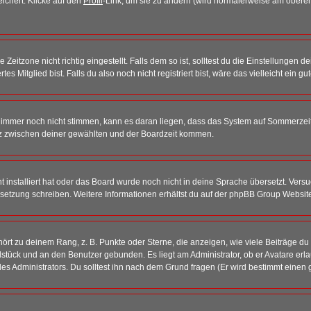
eichert. Klicke auf den
Profil
-Link, um sie zu ändern (wird normalerweise am oberen
itzone nicht richtig eingestellt. Falls dem so ist, solltest du die Einstellungen dei
es Mitglied bist. Falls du also noch nicht registriert bist, wäre das vielleicht ein g
en immer noch nicht stimmen, kann es daran liegen, dass das System auf Sommerzeit
z zwischen deiner gewählten und der Boardzeit kommen.
ht installiert hat oder das Board wurde noch nicht in deine Sprache übersetzt. Ve
Übersetzung schreiben. Weitere Informationen erhältst du auf der phpBB Group Websit
rt zu deinem Rang, z. B. Punkte oder Sterne, die anzeigen, wie viele Beiträge du
elstück und an den Benutzer gebunden. Es liegt am Administrator, ob er Avatare erl
s Administrators. Du solltest ihn nach dem Grund fragen (Er wird bestimmt einen 