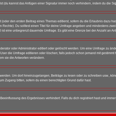
st (du kannst das Anfügen einer Signatur immer noch verhindern, indem du die Sig
 (oder den ersten Beitrag eines Themas editierst, sofern du die Erlaubnis dazu hast
chen Rechte). Du solltest einen Titel für deine Umfrage angeben und mindestens zw
 0 ist eine unbegrenzt dauernde Umfrage. Es gibt eine Grenze bei der Anzahl an Antw
ator oder Administrator editiert oder gelöscht werden. Um eine Umfrage zu änder
r die Umfrage editieren oder löschen; falls jedoch schon jemand mit gestimmt ha
em sie die Antworten verändern.
rden. Um dort hineinzugelangen, Beiträge zu lesen oder zu schreiben usw., könn
 um Zugang bitten, sofern du einen berechtigten Grund dafür hast.
einflussung des Ergebnisses verhindert. Falls du dich registriert hast und immer 