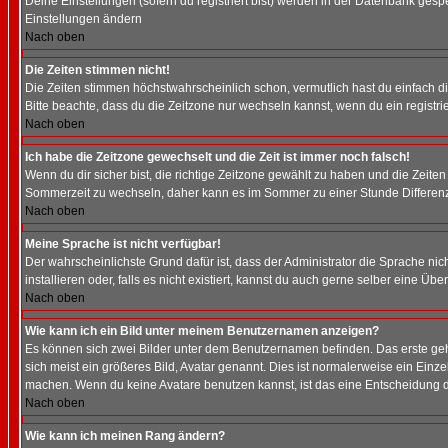
Deine Einstellungen (sofern du registriert bist) werden in der Datenbank gesp
Einstellungen ändern
Nach oben
Die Zeiten stimmen nicht!
Die Zeiten stimmen höchstwahrscheinlich schon, vermutlich hast du einfach die Ze
Bitte beachte, dass du die Zeitzone nur wechseln kannst, wenn du ein registriert
Nach oben
Ich habe die Zeitzone gewechselt und die Zeit ist immer noch falsch!
Wenn du dir sicher bist, die richtige Zeitzone gewählt zu haben und die Zeit
Sommerzeit zu wechseln, daher kann es im Sommer zu einer Stunde Differen
Nach oben
Meine Sprache ist nicht verfügbar!
Der wahrscheinlichste Grund dafür ist, dass der Administrator die Sprache nic
installieren oder, falls es nicht existiert, kannst du auch gerne selber eine 
Nach oben
Wie kann ich ein Bild unter meinem Benutzernamen anzeigen?
Es können sich zwei Bilder unter dem Benutzernamen befinden. Das erste gehö
sich meist ein größeres Bild, Avatar genannt. Dies ist normalerweise ein Einz
machen. Wenn du keine Avatare benutzen kannst, ist das eine Entscheidung de
Nach oben
Wie kann ich meinen Rang ändern?