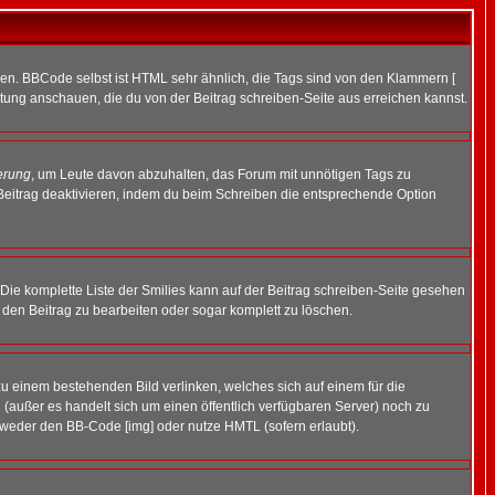
ren. BBCode selbst ist HTML sehr ähnlich, die Tags sind von den Klammern [
itung anschauen, die du von der Beitrag schreiben-Seite aus erreichen kannst.
erung
, um Leute davon abzuhalten, das Forum mit unnötigen Tags zu
Beitrag deaktivieren, indem du beim Schreiben die entsprechende Option
. Die komplette Liste der Smilies kann auf der Beitrag schreiben-Seite gesehen
, den Beitrag zu bearbeiten oder sogar komplett zu löschen.
zu einem bestehenden Bild verlinken, welches sich auf einem für die
en (außer es handelt sich um einen öffentlich verfügbaren Server) noch zu
tweder den BB-Code [img] oder nutze HMTL (sofern erlaubt).