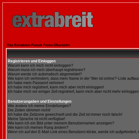
Das Extrabreit-Forum Foren-Übersicht
Registrieren und Einloggen
Warum kann ich mich nicht einloggen?
Warum muss ich mich überhaupt registrieren?
Warum werde ich automatisch abgemeldet?
Wie kann ich verhindern, dass mein Name in der 'Wer ist online?'-Liste auftau
Ich habe mein Passwort verloren!
Ich habe mich registriert, kann mich aber nicht einloggen!
Ich habe mich vor einiger Zeit registriert, kann mich aber nicht mehr einloggen
Benutzerangaben und Einstellungen
Wie ändere ich meine Einstellungen?
Die Zeiten stimmen nicht!
Ich habe die Zeitzone gewechselt und die Zeit ist immer noch falsch!
Meine Sprache ist nicht verfügbar!
Wie kann ich ein Bild unter meinem Benutzernamen anzeigen?
Wie kann ich meinen Rang ändern?
Wenn ich auf den E-Mail-Link eines Benutzers klicke, werde ich aufgefordert,