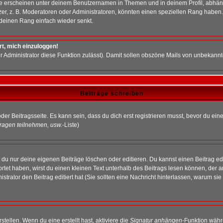
e erscheinen unter deinem Benutzernamen in Themen und in deinem Profil, abhän
r, z. B. Moderatoren oder Administratoren, könnten einen speziellen Rang haben. 
r deinen Rang einfach wieder senkt.
rt, mich einzuloggen!
der Administrator diese Funktion zulässt). Damit sollen obszöne Mails von unbeka
Beiträge schreiben
der Beitragsseite. Es kann sein, dass du dich erst registrieren musst, bevor du e
ragen teilnehmen, usw.
-Liste)
du nur deine eigenen Beiträge löschen oder editieren. Du kannst einen Beitrag edi
ortet haben, wirst du einen kleinen Text unterhalb des Beitrags lesen können, der 
nistrator den Beitrag editiert hat (Sie sollten eine Nachricht hinterlassen, warum s
tellen. Wenn du eine erstellt hast, aktiviere die
Signatur anhängen
-Funktion währ