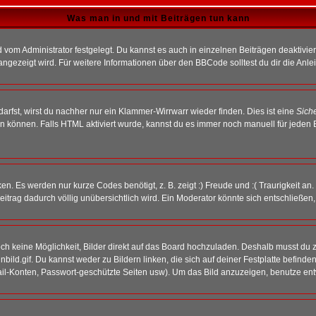
Was man in und mit Beiträgen tun kann
vom Administrator festgelegt. Du kannst es auch in einzelnen Beiträgen deaktivie
angezeigt wird. Für weitere Informationen über den BBCode solltest du dir die Anle
darfst, wirst du nachher nur ein Klammer-Wirrwarr wieder finden. Dies ist eine
Sich
können. Falls HTML aktiviert wurde, kannst du es immer noch manuell für jeden 
n. Es werden nur kurze Codes benötigt, z. B. zeigt :) Freude und :( Traurigkeit an
Beitrag dadurch völlig unübersichtlich wird. Ein Moderator könnte sich entschließen
noch keine Möglichkeit, Bilder direkt auf das Board hochzuladen. Deshalb musst du 
inbild.gif. Du kannst weder zu Bildern linken, die sich auf deiner Festplatte befind
Mail-Konten, Passwort-geschützte Seiten usw). Um das Bild anzuzeigen, benutze en