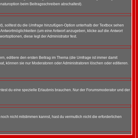
naturoption beim Beitragsschreiben abschaltest).
), solltest du die
Umfrage hinzufügen
-Option unterhalb der Textbox sehen
ei Antwortmöglichkeiten (um eine Antwort anzugeben, klicke auf die
Antwort
ortoptionen, diese legt der Administrator fest.
n, editiere den ersten Beitrag im Thema (die Umfrage ist immer damit
t, können sie nur Moderatoren oder Administratoren löschen oder editieren.
test du eine spezielle Erlaubnis brauchen. Nur der Forumsmoderator und der
noch nicht mitstimmen kannst, hast du vermutlich nicht die erforderlichen