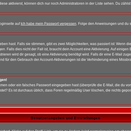
iese aktivierst, können dich nur noch Administratoren in der Liste sehen. Du zählst
oginseite auf
Ich habe mein Passwort vergessen
. Folge den Anweisungen und du so
en hast. Falls sie stimmen, gibt es zwei Möglichkeiten, was passiert ist: Wenn 
 Falls dies nicht der Fall ist, braucht dein Account eine Aktivierung. Auf einigen
rieren wird dir gesagt, ob eine Aktivierung benötigt wird. Falls dir eine E-Mail zu
rund für den Gebrauch der Account-Aktivierungen ist die Verhinderung eines Missb
ggen!
men oder ein falsches Passwort eingegeben hast (überprüfe die E-Mail, die du vo
gepostet? Es ist durchaus üblich, dass Foren regelmäßig User löschen, die nichts ge
Benutzerangaben und Einstellungen