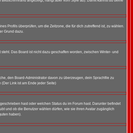
 Bildschirmrand angezeigt, hängt aber vom Style ab). Damit kannst du deine
nes Profils überprüfen, um die Zeitzone, die für dich zutreffend ist, zu wählen.
uter Grund dazu.
 steht. Das Board ist nicht dazu geschaffen worden, zwischen Winter- und
rsuche, den Board-Administrator davon zu überzeugen, dein Sprachfile zu
e (Der Link ist am Ende jeder Seite)
 geschrieben hast oder welchen Status du im Forum hast. Darunter befindet
aubt und ob die Benutzer wählen dürfen, wie sie ihren Avatar zugänglich
guten haben).