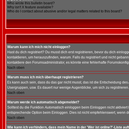
Who wrote this bulletin board?
Why isn't X feature available?
Who do I contact about abusive and/or legal matters related to this board?
Warum kann ich mich nicht einloggen?
Hast du dich registriert? Du musst dich erst registrieren, bevor du dich ein
kontaktieren, um herauszufinden, warum. Falls du registriert und nicht gebann
kontaktiere den Forumsadministrator, es könnte eine fehlerhafte Forumskonfig
Nach oben
Warum muss ich mich überhaupt registrieren?
Es kann auch sein, dass du das gar nicht musst, das ist die Entscheidung des Ad
Usergruppen, usw. Es dauert nur wenige Augenblicke, um sich zu registrieren. D
Nach oben
Warum werde ich automatisch abgemeldet?
Solltest du die Funktion
Automatisch einloggen
beim Einloggen nicht aktiviert
entsprechende Option beim Einloggen. Dies ist nicht empfehlenswert, wenn du a
Nach oben
Wie kann ich verhindern, dass mein Name in der 'Wer ist online?'-Liste auf