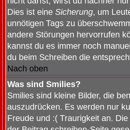
nicht darfst, wirst du nachher nu
Dies ist eine
Sicherung
, um Leut
unnötigen Tags zu überschwemme
andere Störungen hervorrufen kö
kannst du es immer noch manuell 
du beim Schreiben die entspreche
Nach oben
Was sind Smilies?
Smilies sind kleine Bilder, die 
auszudrücken. Es werden nur kurz
Freude und :( Traurigkeit an. Die
der Beitrag schreiben-Seite gese