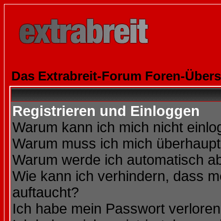
Das Extrabreit-Forum Foren-Übers
Registrieren und Einloggen
Warum kann ich mich nicht einl
Warum muss ich mich überhaupt 
Warum werde ich automatisch a
Wie kann ich verhindern, dass me
auftaucht?
Ich habe mein Passwort verloren