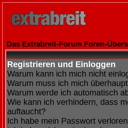
Das Extrabreit-Forum Foren-Übers
Registrieren und Einloggen
Warum kann ich mich nicht einl
Warum muss ich mich überhaupt 
Warum werde ich automatisch a
Wie kann ich verhindern, dass me
auftaucht?
Ich habe mein Passwort verloren