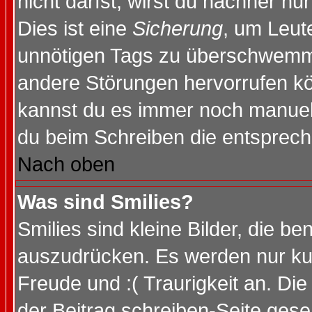
nicht darfst, wirst du nachher nu
Dies ist eine
Sicherung
, um Leut
unnötigen Tags zu überschwemme
andere Störungen hervorrufen kö
kannst du es immer noch manuell 
du beim Schreiben die entspreche
Nach oben
Was sind Smilies?
Smilies sind kleine Bilder, die 
auszudrücken. Es werden nur kurz
Freude und :( Traurigkeit an. Die
der Beitrag schreiben-Seite gese