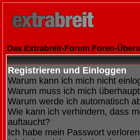
Das Extrabreit-Forum Foren-Übers
Registrieren und Einloggen
Warum kann ich mich nicht einl
Warum muss ich mich überhaupt 
Warum werde ich automatisch a
Wie kann ich verhindern, dass me
auftaucht?
Ich habe mein Passwort verloren