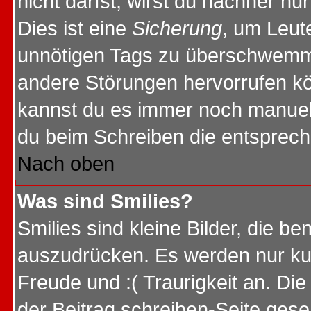
nicht darfst, wirst du nachher nu
Dies ist eine
Sicherung
, um Leut
unnötigen Tags zu überschwemme
andere Störungen hervorrufen kö
kannst du es immer noch manuell 
du beim Schreiben die entspreche
Nach oben
Was sind Smilies?
Smilies sind kleine Bilder, die 
auszudrücken. Es werden nur kurz
Freude und :( Traurigkeit an. Die
der Beitrag schreiben-Seite gese