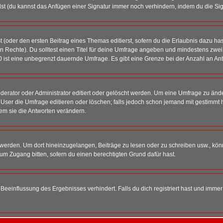
st (du kannst das Anfügen einer Signatur immer noch verhindern, indem du die Sig
 (oder den ersten Beitrag eines Themas editierst, sofern du die Erlaubnis dazu hast
chen Rechte). Du solltest einen Titel für deine Umfrage angeben und mindestens zw
 0 ist eine unbegrenzt dauernde Umfrage. Es gibt eine Grenze bei der Anzahl an Antw
ator oder Administrator editiert oder gelöscht werden. Um eine Umfrage zu änder
r die Umfrage editieren oder löschen; falls jedoch schon jemand mit gestimmt ha
em sie die Antworten verändern.
rden. Um dort hineinzugelangen, Beiträge zu lesen oder zu schreiben usw., könn
 um Zugang bitten, sofern du einen berechtigten Grund dafür hast.
einflussung des Ergebnisses verhindert. Falls du dich registriert hast und immer 