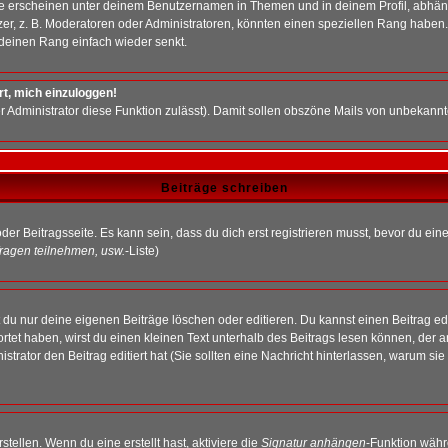
e erscheinen unter deinem Benutzernamen in Themen und in deinem Profil, abhän
r, z. B. Moderatoren oder Administratoren, könnten einen speziellen Rang haben. 
r deinen Rang einfach wieder senkt.
rt, mich einzuloggen!
der Administrator diese Funktion zulässt). Damit sollen obszöne Mails von unbeka
Beiträge schreiben
der Beitragsseite. Es kann sein, dass du dich erst registrieren musst, bevor du e
ragen teilnehmen, usw.
-Liste)
du nur deine eigenen Beiträge löschen oder editieren. Du kannst einen Beitrag edi
ortet haben, wirst du einen kleinen Text unterhalb des Beitrags lesen können, der 
nistrator den Beitrag editiert hat (Sie sollten eine Nachricht hinterlassen, warum s
tellen. Wenn du eine erstellt hast, aktiviere die
Signatur anhängen
-Funktion währ