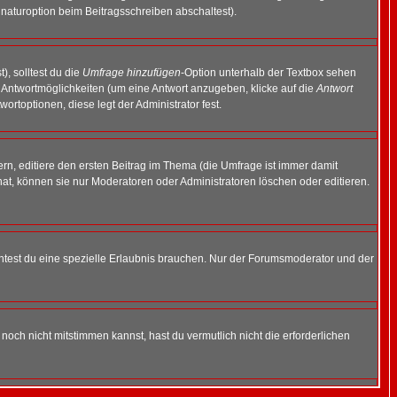
naturoption beim Beitragsschreiben abschaltest).
), solltest du die
Umfrage hinzufügen
-Option unterhalb der Textbox sehen
ei Antwortmöglichkeiten (um eine Antwort anzugeben, klicke auf die
Antwort
ortoptionen, diese legt der Administrator fest.
n, editiere den ersten Beitrag im Thema (die Umfrage ist immer damit
t, können sie nur Moderatoren oder Administratoren löschen oder editieren.
test du eine spezielle Erlaubnis brauchen. Nur der Forumsmoderator und der
noch nicht mitstimmen kannst, hast du vermutlich nicht die erforderlichen