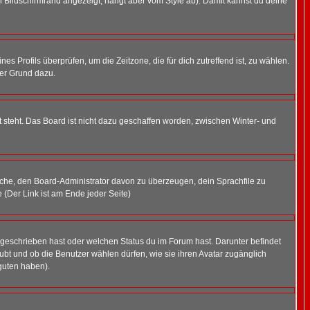
 Bildschirmrand angezeigt, hängt aber vom Style ab). Damit kannst du deine
nes Profils überprüfen, um die Zeitzone, die für dich zutreffend ist, zu wählen.
uter Grund dazu.
 steht. Das Board ist nicht dazu geschaffen worden, zwischen Winter- und
rsuche, den Board-Administrator davon zu überzeugen, dein Sprachfile zu
e (Der Link ist am Ende jeder Seite)
 geschrieben hast oder welchen Status du im Forum hast. Darunter befindet
aubt und ob die Benutzer wählen dürfen, wie sie ihren Avatar zugänglich
guten haben).