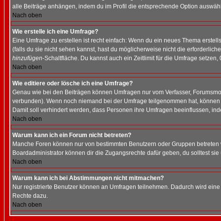
alle Beiträge anhängen, indem du im Profil die entsprechende Option auswähl
Nach oben
Wie erstelle ich eine Umfrage?
Eine Umfrage zu erstellen ist recht einfach: Wenn du ein neues Thema erstellst
(falls du sie nicht sehen kannst, hast du möglicherweise nicht die erforderli
hinzufügen
-Schaltfläche. Du kannst auch ein Zeitlimit für die Umfrage setzen,
Nach oben
Wie editiere oder lösche ich eine Umfrage?
Genau wie bei den Beiträgen können Umfragen nur vom Verfasser, Forumsmoder
verbunden). Wenn noch niemand bei der Umfrage teilgenommen hat, können Use
Damit soll verhindert werden, dass Personen ihre Umfragen beeinflussen, ind
Nach oben
Warum kann ich ein Forum nicht betreten?
Manche Foren können nur von bestimmten Benutzern oder Gruppen betreten we
Boardadministrator können dir die Zugangsrechte dafür geben, du solltest sie
Nach oben
Warum kann ich bei Abstimmungen nicht mitmachen?
Nur registrierte Benutzer können an Umfragen teilnehmen. Dadurch wird eine Be
Rechte dazu.
Nach oben