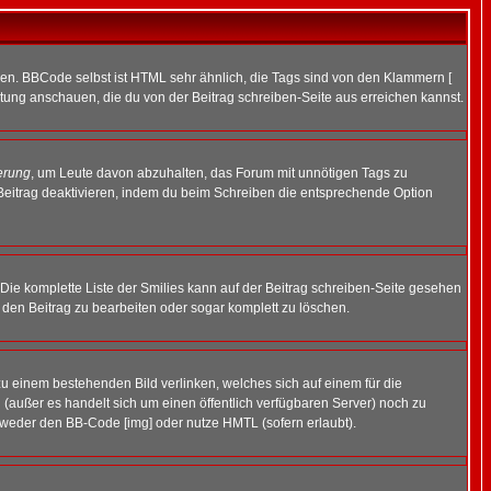
ren. BBCode selbst ist HTML sehr ähnlich, die Tags sind von den Klammern [
itung anschauen, die du von der Beitrag schreiben-Seite aus erreichen kannst.
erung
, um Leute davon abzuhalten, das Forum mit unnötigen Tags zu
Beitrag deaktivieren, indem du beim Schreiben die entsprechende Option
. Die komplette Liste der Smilies kann auf der Beitrag schreiben-Seite gesehen
, den Beitrag zu bearbeiten oder sogar komplett zu löschen.
zu einem bestehenden Bild verlinken, welches sich auf einem für die
en (außer es handelt sich um einen öffentlich verfügbaren Server) noch zu
tweder den BB-Code [img] oder nutze HMTL (sofern erlaubt).