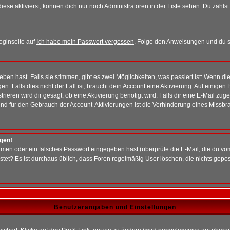
iese aktivierst, können dich nur noch Administratoren in der Liste sehen. Du zählst
oginseite auf
Ich habe mein Passwort vergessen
. Folge den Anweisungen und du so
en hast. Falls sie stimmen, gibt es zwei Möglichkeiten, was passiert ist: Wenn 
 Falls dies nicht der Fall ist, braucht dein Account eine Aktivierung. Auf einigen
rieren wird dir gesagt, ob eine Aktivierung benötigt wird. Falls dir eine E-Mail zu
rund für den Gebrauch der Account-Aktivierungen ist die Verhinderung eines Missb
ggen!
men oder ein falsches Passwort eingegeben hast (überprüfe die E-Mail, die du vo
gepostet? Es ist durchaus üblich, dass Foren regelmäßig User löschen, die nichts ge
Benutzerangaben und Einstellungen