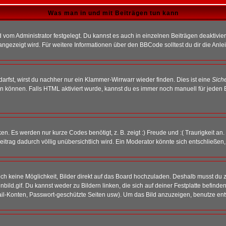
Was man in und mit Beiträgen tun kann
vom Administrator festgelegt. Du kannst es auch in einzelnen Beiträgen deaktivie
angezeigt wird. Für weitere Informationen über den BBCode solltest du dir die Anle
darfst, wirst du nachher nur ein Klammer-Wirrwarr wieder finden. Dies ist eine
Sich
können. Falls HTML aktiviert wurde, kannst du es immer noch manuell für jeden 
n. Es werden nur kurze Codes benötigt, z. B. zeigt :) Freude und :( Traurigkeit an
Beitrag dadurch völlig unübersichtlich wird. Ein Moderator könnte sich entschließen
noch keine Möglichkeit, Bilder direkt auf das Board hochzuladen. Deshalb musst du 
inbild.gif. Du kannst weder zu Bildern linken, die sich auf deiner Festplatte befind
Mail-Konten, Passwort-geschützte Seiten usw). Um das Bild anzuzeigen, benutze en