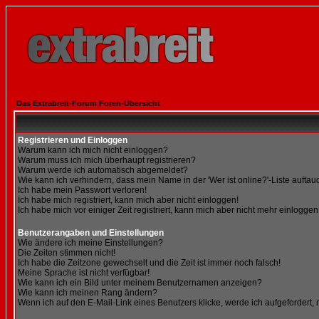
Das Extrabreit-Forum Foren-Übersicht
Registrieren und Einloggen
Warum kann ich mich nicht einloggen?
Warum muss ich mich überhaupt registrieren?
Warum werde ich automatisch abgemeldet?
Wie kann ich verhindern, dass mein Name in der 'Wer ist online?'-Liste auftau
Ich habe mein Passwort verloren!
Ich habe mich registriert, kann mich aber nicht einloggen!
Ich habe mich vor einiger Zeit registriert, kann mich aber nicht mehr einloggen
Benutzerangaben und Einstellungen
Wie ändere ich meine Einstellungen?
Die Zeiten stimmen nicht!
Ich habe die Zeitzone gewechselt und die Zeit ist immer noch falsch!
Meine Sprache ist nicht verfügbar!
Wie kann ich ein Bild unter meinem Benutzernamen anzeigen?
Wie kann ich meinen Rang ändern?
Wenn ich auf den E-Mail-Link eines Benutzers klicke, werde ich aufgefordert,