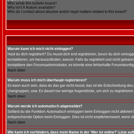
Who wrote this bulletin board?
Why isn't X feature available?
Who do I contact about abusive and/or legal matters related to this board?
Warum kann ich mich nicht einloggen?
Hast du dich registriert? Du musst dich erst registrieren, bevor du dich ein
kontaktieren, um herauszufinden, warum. Falls du registriert und nicht gebann
kontaktiere den Forumsadministrator, es könnte eine fehlerhafte Forumskonfig
Nach oben
Warum muss ich mich überhaupt registrieren?
Es kann auch sein, dass du das gar nicht musst, das ist die Entscheidung des Ad
Usergruppen, usw. Es dauert nur wenige Augenblicke, um sich zu registrieren. D
Nach oben
Warum werde ich automatisch abgemeldet?
Solltest du die Funktion
Automatisch einloggen
beim Einloggen nicht aktiviert
entsprechende Option beim Einloggen. Dies ist nicht empfehlenswert, wenn du a
Nach oben
Wie kann ich verhindern, dass mein Name in der 'Wer ist online?'-Liste auf