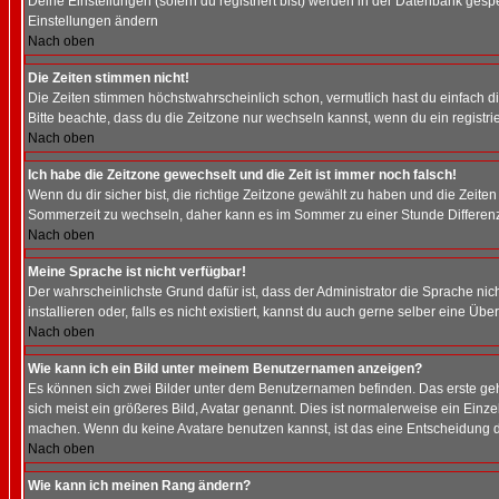
Deine Einstellungen (sofern du registriert bist) werden in der Datenbank gesp
Einstellungen ändern
Nach oben
Die Zeiten stimmen nicht!
Die Zeiten stimmen höchstwahrscheinlich schon, vermutlich hast du einfach die Ze
Bitte beachte, dass du die Zeitzone nur wechseln kannst, wenn du ein registriert
Nach oben
Ich habe die Zeitzone gewechselt und die Zeit ist immer noch falsch!
Wenn du dir sicher bist, die richtige Zeitzone gewählt zu haben und die Zeit
Sommerzeit zu wechseln, daher kann es im Sommer zu einer Stunde Differen
Nach oben
Meine Sprache ist nicht verfügbar!
Der wahrscheinlichste Grund dafür ist, dass der Administrator die Sprache nic
installieren oder, falls es nicht existiert, kannst du auch gerne selber eine 
Nach oben
Wie kann ich ein Bild unter meinem Benutzernamen anzeigen?
Es können sich zwei Bilder unter dem Benutzernamen befinden. Das erste gehö
sich meist ein größeres Bild, Avatar genannt. Dies ist normalerweise ein Einz
machen. Wenn du keine Avatare benutzen kannst, ist das eine Entscheidung de
Nach oben
Wie kann ich meinen Rang ändern?