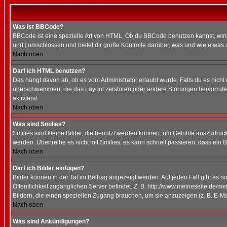
Was ist BBCode?
BBCode ist eine spezielle Art von HTML. Ob du BBCode benutzen kannst, wird 
und ] umschlossen und bietet dir große Kontrolle darüber, was und wie etwas 
Nach oben
Darf ich HTML benutzen?
Das hängt davon ab, ob es vom Administrator erlaubt wurde. Falls du es nicht 
überschwemmen, die das Layout zerstören oder andere Störungen hervorrufen 
aktivierst.
Nach oben
Was sind Smilies?
Smilies sind kleine Bilder, die benutzt werden können, um Gefühle auszudrücke
werden. Übertreibe es nicht mit Smilies, es kann schnell passieren, dass ein 
Nach oben
Darf ich Bilder einfügen?
Bilder können in der Tat im Beitrag angezeigt werden. Auf jeden Fall gibt es 
Öffentlichkeit zugänglichen Server befindet. Z. B. http://www.meineseite.de/me
Bildern, die einen speziellen Zugang brauchen, um sie anzuzeigen (z. B. E-
Nach oben
Was sind Ankündigungen?