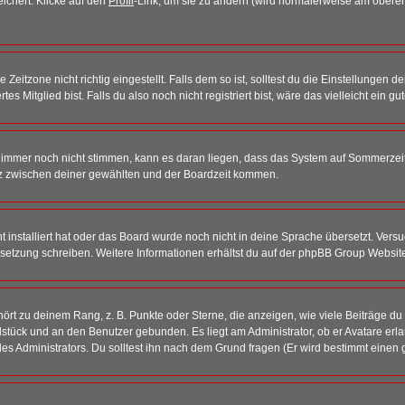
eichert. Klicke auf den
Profil
-Link, um sie zu ändern (wird normalerweise am oberen
itzone nicht richtig eingestellt. Falls dem so ist, solltest du die Einstellungen dei
es Mitglied bist. Falls du also noch nicht registriert bist, wäre das vielleicht ein g
en immer noch nicht stimmen, kann es daran liegen, dass das System auf Sommerzeit
z zwischen deiner gewählten und der Boardzeit kommen.
ht installiert hat oder das Board wurde noch nicht in deine Sprache übersetzt. Ve
Übersetzung schreiben. Weitere Informationen erhältst du auf der phpBB Group Websit
rt zu deinem Rang, z. B. Punkte oder Sterne, die anzeigen, wie viele Beiträge du
elstück und an den Benutzer gebunden. Es liegt am Administrator, ob er Avatare erl
s Administrators. Du solltest ihn nach dem Grund fragen (Er wird bestimmt einen 