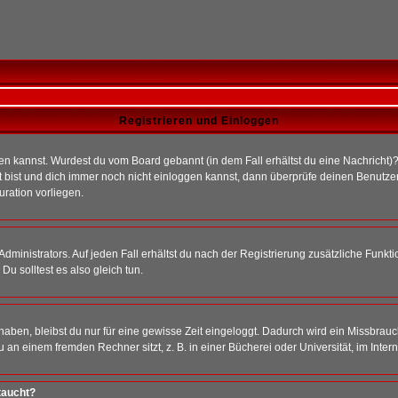
Registrieren und Einloggen
loggen kannst. Wurdest du vom Board gebannt (in dem Fall erhältst du eine Nachrich
t bist und dich immer noch nicht einloggen kannst, dann überprüfe deinen Benutzer
uration vorliegen.
ministrators. Auf jeden Fall erhältst du nach der Registrierung zusätzliche Funktion
u solltest es also gleich tun.
 haben, bleibst du nur für eine gewisse Zeit eingeloggt. Dadurch wird ein Missbrau
n einem fremden Rechner sitzt, z. B. in einer Bücherei oder Universität, im Intern
taucht?