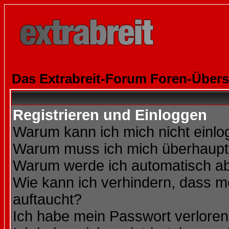
Das Extrabreit-Forum Foren-Übers
Registrieren und Einloggen
Warum kann ich mich nicht einl
Warum muss ich mich überhaupt 
Warum werde ich automatisch a
Wie kann ich verhindern, dass me
auftaucht?
Ich habe mein Passwort verloren