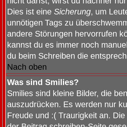
nicht darfst, wirst du nachher nu
Dies ist eine
Sicherung
, um Leut
unnötigen Tags zu überschwemme
andere Störungen hervorrufen kö
kannst du es immer noch manuell 
du beim Schreiben die entspreche
Nach oben
Was sind Smilies?
Smilies sind kleine Bilder, die 
auszudrücken. Es werden nur kurz
Freude und :( Traurigkeit an. Die
der Beitrag schreiben-Seite gese