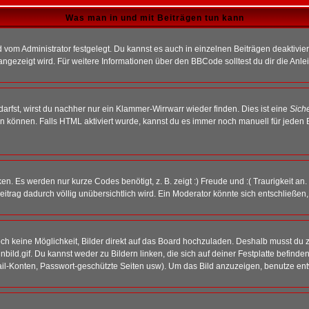
Was man in und mit Beiträgen tun kann
vom Administrator festgelegt. Du kannst es auch in einzelnen Beiträgen deaktivie
angezeigt wird. Für weitere Informationen über den BBCode solltest du dir die Anle
darfst, wirst du nachher nur ein Klammer-Wirrwarr wieder finden. Dies ist eine
Sich
können. Falls HTML aktiviert wurde, kannst du es immer noch manuell für jeden 
n. Es werden nur kurze Codes benötigt, z. B. zeigt :) Freude und :( Traurigkeit an
Beitrag dadurch völlig unübersichtlich wird. Ein Moderator könnte sich entschließen
noch keine Möglichkeit, Bilder direkt auf das Board hochzuladen. Deshalb musst du 
inbild.gif. Du kannst weder zu Bildern linken, die sich auf deiner Festplatte befind
Mail-Konten, Passwort-geschützte Seiten usw). Um das Bild anzuzeigen, benutze en