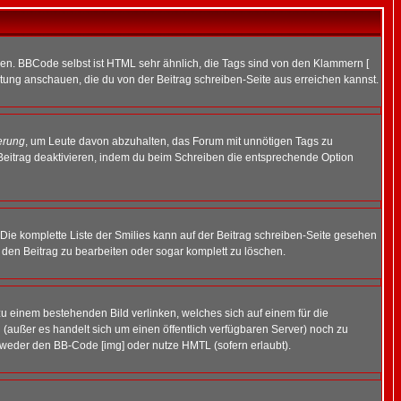
ren. BBCode selbst ist HTML sehr ähnlich, die Tags sind von den Klammern [
itung anschauen, die du von der Beitrag schreiben-Seite aus erreichen kannst.
erung
, um Leute davon abzuhalten, das Forum mit unnötigen Tags zu
Beitrag deaktivieren, indem du beim Schreiben die entsprechende Option
. Die komplette Liste der Smilies kann auf der Beitrag schreiben-Seite gesehen
, den Beitrag zu bearbeiten oder sogar komplett zu löschen.
zu einem bestehenden Bild verlinken, welches sich auf einem für die
en (außer es handelt sich um einen öffentlich verfügbaren Server) noch zu
tweder den BB-Code [img] oder nutze HMTL (sofern erlaubt).