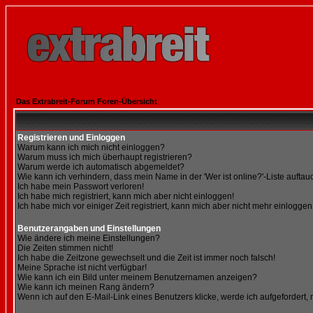
Das Extrabreit-Forum Foren-Übersicht
Registrieren und Einloggen
Warum kann ich mich nicht einloggen?
Warum muss ich mich überhaupt registrieren?
Warum werde ich automatisch abgemeldet?
Wie kann ich verhindern, dass mein Name in der 'Wer ist online?'-Liste auftau
Ich habe mein Passwort verloren!
Ich habe mich registriert, kann mich aber nicht einloggen!
Ich habe mich vor einiger Zeit registriert, kann mich aber nicht mehr einloggen
Benutzerangaben und Einstellungen
Wie ändere ich meine Einstellungen?
Die Zeiten stimmen nicht!
Ich habe die Zeitzone gewechselt und die Zeit ist immer noch falsch!
Meine Sprache ist nicht verfügbar!
Wie kann ich ein Bild unter meinem Benutzernamen anzeigen?
Wie kann ich meinen Rang ändern?
Wenn ich auf den E-Mail-Link eines Benutzers klicke, werde ich aufgefordert,