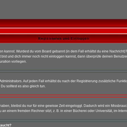
Registrieren und Einloggen
loggen kannst. Wurdest du vom Board gebannt (in dem Fall erhältst du eine Nachrich
t bist und dich immer noch nicht einloggen kannst, dann überprüfe deinen Benutzer
uration vorliegen.
ministrators. Auf jeden Fall erhältst du nach der Registrierung zusätzliche Funktion
u solltest es also gleich tun.
 haben, bleibst du nur für eine gewisse Zeit eingeloggt. Dadurch wird ein Missbrau
n einem fremden Rechner sitzt, z. B. in einer Bücherei oder Universität, im Intern
taucht?