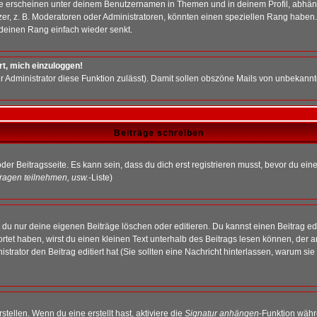
e erscheinen unter deinem Benutzernamen in Themen und in deinem Profil, abhän
r, z. B. Moderatoren oder Administratoren, könnten einen speziellen Rang haben. 
r deinen Rang einfach wieder senkt.
rt, mich einzuloggen!
der Administrator diese Funktion zulässt). Damit sollen obszöne Mails von unbeka
Beiträge schreiben
der Beitragsseite. Es kann sein, dass du dich erst registrieren musst, bevor du e
ragen teilnehmen, usw.
-Liste)
du nur deine eigenen Beiträge löschen oder editieren. Du kannst einen Beitrag edi
ortet haben, wirst du einen kleinen Text unterhalb des Beitrags lesen können, der 
nistrator den Beitrag editiert hat (Sie sollten eine Nachricht hinterlassen, warum s
tellen. Wenn du eine erstellt hast, aktiviere die
Signatur anhängen
-Funktion währ