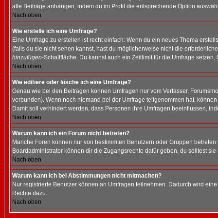
alle Beiträge anhängen, indem du im Profil die entsprechende Option auswähl
Nach oben
Wie erstelle ich eine Umfrage?
Eine Umfrage zu erstellen ist recht einfach: Wenn du ein neues Thema erstellst
(falls du sie nicht sehen kannst, hast du möglicherweise nicht die erforderli
hinzufügen
-Schaltfläche. Du kannst auch ein Zeitlimit für die Umfrage setzen,
Nach oben
Wie editiere oder lösche ich eine Umfrage?
Genau wie bei den Beiträgen können Umfragen nur vom Verfasser, Forumsmoder
verbunden). Wenn noch niemand bei der Umfrage teilgenommen hat, können Use
Damit soll verhindert werden, dass Personen ihre Umfragen beeinflussen, ind
Nach oben
Warum kann ich ein Forum nicht betreten?
Manche Foren können nur von bestimmten Benutzern oder Gruppen betreten we
Boardadministrator können dir die Zugangsrechte dafür geben, du solltest sie
Nach oben
Warum kann ich bei Abstimmungen nicht mitmachen?
Nur registrierte Benutzer können an Umfragen teilnehmen. Dadurch wird eine Be
Rechte dazu.
Nach oben