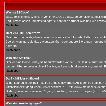
Was ist BBCode?
BBCode ist eine spezielle Art von HTML. Ob du BBCode benutzen kannst, wird 
und ] umschlossen und bietet dir große Kontrolle darüber, was und wie etwas 
Nach oben
Darf ich HTML benutzen?
Das hängt davon ab, ob es vom Administrator erlaubt wurde. Falls du es nicht 
überschwemmen, die das Layout zerstören oder andere Störungen hervorrufen 
aktivierst.
Nach oben
Was sind Smilies?
Smilies sind kleine Bilder, die benutzt werden können, um Gefühle auszudrücke
werden. Übertreibe es nicht mit Smilies, es kann schnell passieren, dass ein 
Nach oben
Darf ich Bilder einfügen?
Bilder können in der Tat im Beitrag angezeigt werden. Auf jeden Fall gibt es 
Öffentlichkeit zugänglichen Server befindet. Z. B. http://www.meineseite.de/me
Bildern, die einen speziellen Zugang brauchen, um sie anzuzeigen (z. B. E-
Nach oben
Was sind Ankündigungen?