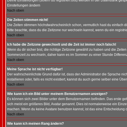
Deine Einstellungen (sofern du registriert bist) werden in der Datenbank gesp
Einstellungen ändern
Nach oben
Die Zeiten stimmen nicht!
Die Zeiten stimmen höchstwahrscheinlich schon, vermutlich hast du einfach die Ze
Bitte beachte, dass du die Zeitzone nur wechseln kannst, wenn du ein registriert
Nach oben
Ich habe die Zeitzone gewechselt und die Zeit ist immer noch falsch!
Wenn du dir sicher bist, die richtige Zeitzone gewählt zu haben und die Zeit
Sommerzeit zu wechseln, daher kann es im Sommer zu einer Stunde Differen
Nach oben
Meine Sprache ist nicht verfügbar!
Der wahrscheinlichste Grund dafür ist, dass der Administrator die Sprache nic
installieren oder, falls es nicht existiert, kannst du auch gerne selber eine 
Nach oben
Wie kann ich ein Bild unter meinem Benutzernamen anzeigen?
Es können sich zwei Bilder unter dem Benutzernamen befinden. Das erste gehö
sich meist ein größeres Bild, Avatar genannt. Dies ist normalerweise ein Einz
machen. Wenn du keine Avatare benutzen kannst, ist das eine Entscheidung de
Nach oben
Wie kann ich meinen Rang ändern?