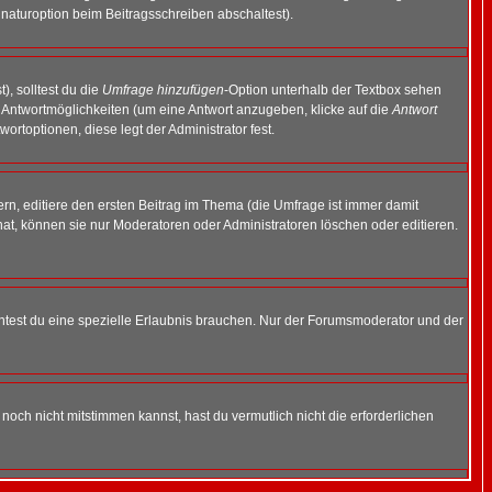
naturoption beim Beitragsschreiben abschaltest).
), solltest du die
Umfrage hinzufügen
-Option unterhalb der Textbox sehen
ei Antwortmöglichkeiten (um eine Antwort anzugeben, klicke auf die
Antwort
ortoptionen, diese legt der Administrator fest.
n, editiere den ersten Beitrag im Thema (die Umfrage ist immer damit
t, können sie nur Moderatoren oder Administratoren löschen oder editieren.
test du eine spezielle Erlaubnis brauchen. Nur der Forumsmoderator und der
noch nicht mitstimmen kannst, hast du vermutlich nicht die erforderlichen