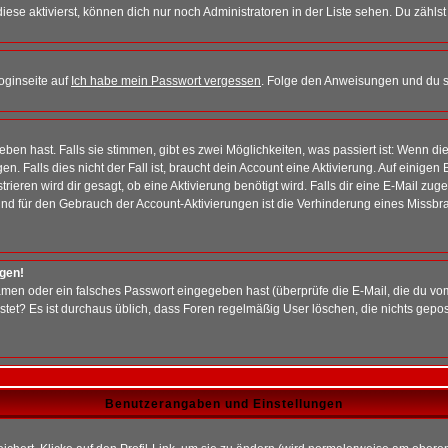
iese aktivierst, können dich nur noch Administratoren in der Liste sehen. Du zählst
oginseite auf
Ich habe mein Passwort vergessen
. Folge den Anweisungen und du so
en hast. Falls sie stimmen, gibt es zwei Möglichkeiten, was passiert ist: Wenn 
 Falls dies nicht der Fall ist, braucht dein Account eine Aktivierung. Auf einigen
rieren wird dir gesagt, ob eine Aktivierung benötigt wird. Falls dir eine E-Mail zu
rund für den Gebrauch der Account-Aktivierungen ist die Verhinderung eines Missb
ggen!
men oder ein falsches Passwort eingegeben hast (überprüfe die E-Mail, die du vo
gepostet? Es ist durchaus üblich, dass Foren regelmäßig User löschen, die nichts ge
Benutzerangaben und Einstellungen