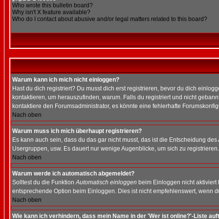
Who wrote this bulletin board?
Why isn't X feature available?
Who do I contact about abusive and/or legal matters related to this board?
Warum kann ich mich nicht einloggen?
Hast du dich registriert? Du musst dich erst registrieren, bevor du dich ein
kontaktieren, um herauszufinden, warum. Falls du registriert und nicht gebann
kontaktiere den Forumsadministrator, es könnte eine fehlerhafte Forumskonfig
Nach oben
Warum muss ich mich überhaupt registrieren?
Es kann auch sein, dass du das gar nicht musst, das ist die Entscheidung des Ad
Usergruppen, usw. Es dauert nur wenige Augenblicke, um sich zu registrieren. D
Nach oben
Warum werde ich automatisch abgemeldet?
Solltest du die Funktion
Automatisch einloggen
beim Einloggen nicht aktiviert
entsprechende Option beim Einloggen. Dies ist nicht empfehlenswert, wenn du a
Nach oben
Wie kann ich verhindern, dass mein Name in der 'Wer ist online?'-Liste auf