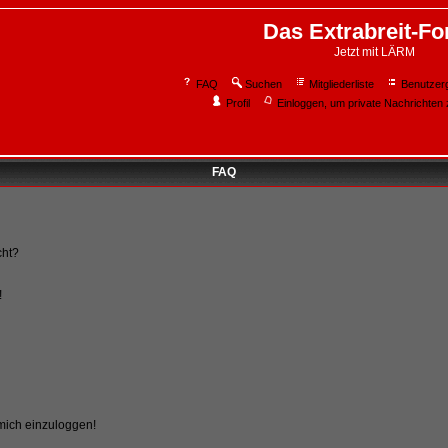
Das Extrabreit-F
Jetzt mit LÄRM
FAQ
Suchen
Mitgliederliste
Benutzer
Profil
Einloggen, um private Nachrichten 
FAQ
cht?
!
 mich einzuloggen!