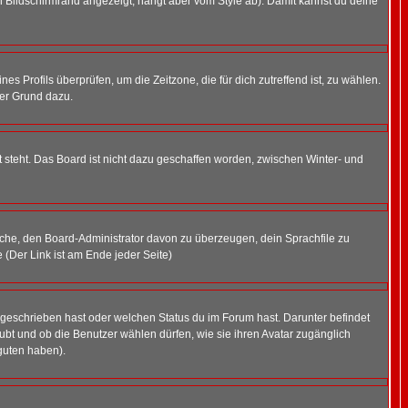
 Bildschirmrand angezeigt, hängt aber vom Style ab). Damit kannst du deine
nes Profils überprüfen, um die Zeitzone, die für dich zutreffend ist, zu wählen.
uter Grund dazu.
 steht. Das Board ist nicht dazu geschaffen worden, zwischen Winter- und
rsuche, den Board-Administrator davon zu überzeugen, dein Sprachfile zu
e (Der Link ist am Ende jeder Seite)
 geschrieben hast oder welchen Status du im Forum hast. Darunter befindet
aubt und ob die Benutzer wählen dürfen, wie sie ihren Avatar zugänglich
guten haben).