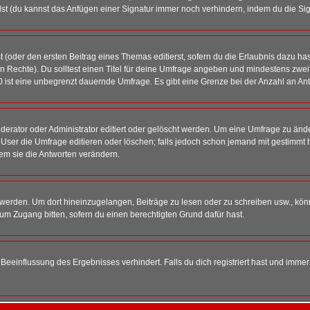
st (du kannst das Anfügen einer Signatur immer noch verhindern, indem du die Sig
 (oder den ersten Beitrag eines Themas editierst, sofern du die Erlaubnis dazu hast
chen Rechte). Du solltest einen Titel für deine Umfrage angeben und mindestens zw
 0 ist eine unbegrenzt dauernde Umfrage. Es gibt eine Grenze bei der Anzahl an Antw
ator oder Administrator editiert oder gelöscht werden. Um eine Umfrage zu änder
r die Umfrage editieren oder löschen; falls jedoch schon jemand mit gestimmt ha
em sie die Antworten verändern.
rden. Um dort hineinzugelangen, Beiträge zu lesen oder zu schreiben usw., könn
 um Zugang bitten, sofern du einen berechtigten Grund dafür hast.
einflussung des Ergebnisses verhindert. Falls du dich registriert hast und immer 