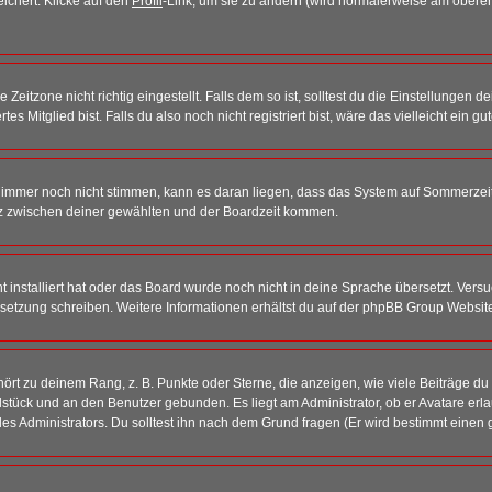
eichert. Klicke auf den
Profil
-Link, um sie zu ändern (wird normalerweise am oberen
itzone nicht richtig eingestellt. Falls dem so ist, solltest du die Einstellungen dei
es Mitglied bist. Falls du also noch nicht registriert bist, wäre das vielleicht ein g
en immer noch nicht stimmen, kann es daran liegen, dass das System auf Sommerzeit
z zwischen deiner gewählten und der Boardzeit kommen.
ht installiert hat oder das Board wurde noch nicht in deine Sprache übersetzt. Ve
Übersetzung schreiben. Weitere Informationen erhältst du auf der phpBB Group Websit
rt zu deinem Rang, z. B. Punkte oder Sterne, die anzeigen, wie viele Beiträge du
elstück und an den Benutzer gebunden. Es liegt am Administrator, ob er Avatare erl
s Administrators. Du solltest ihn nach dem Grund fragen (Er wird bestimmt einen 