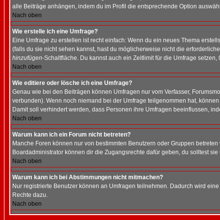
alle Beiträge anhängen, indem du im Profil die entsprechende Option auswähl
Nach oben
Wie erstelle ich eine Umfrage?
Eine Umfrage zu erstellen ist recht einfach: Wenn du ein neues Thema erstellst
(falls du sie nicht sehen kannst, hast du möglicherweise nicht die erforderli
hinzufügen
-Schaltfläche. Du kannst auch ein Zeitlimit für die Umfrage setzen,
Nach oben
Wie editiere oder lösche ich eine Umfrage?
Genau wie bei den Beiträgen können Umfragen nur vom Verfasser, Forumsmoder
verbunden). Wenn noch niemand bei der Umfrage teilgenommen hat, können Use
Damit soll verhindert werden, dass Personen ihre Umfragen beeinflussen, ind
Nach oben
Warum kann ich ein Forum nicht betreten?
Manche Foren können nur von bestimmten Benutzern oder Gruppen betreten we
Boardadministrator können dir die Zugangsrechte dafür geben, du solltest sie
Nach oben
Warum kann ich bei Abstimmungen nicht mitmachen?
Nur registrierte Benutzer können an Umfragen teilnehmen. Dadurch wird eine Be
Rechte dazu.
Nach oben