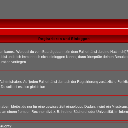
Registrieren und Einloggen
loggen kannst. Wurdest du vom Board gebannt (in dem Fall erhältst du eine Nachrich
t bist und dich immer noch nicht einloggen kannst, dann überprüfe deinen Benutzer
uration vorliegen.
ministrators. Auf jeden Fall erhältst du nach der Registrierung zusätzliche Funktion
u solltest es also gleich tun.
 haben, bleibst du nur für eine gewisse Zeit eingeloggt. Dadurch wird ein Missbrau
n einem fremden Rechner sitzt, z. B. in einer Bücherei oder Universität, im Intern
taucht?