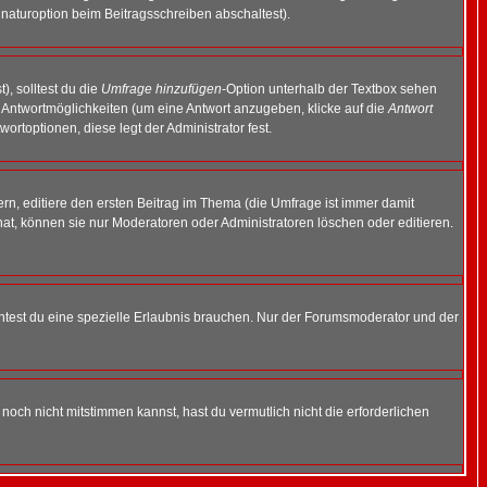
naturoption beim Beitragsschreiben abschaltest).
), solltest du die
Umfrage hinzufügen
-Option unterhalb der Textbox sehen
ei Antwortmöglichkeiten (um eine Antwort anzugeben, klicke auf die
Antwort
ortoptionen, diese legt der Administrator fest.
n, editiere den ersten Beitrag im Thema (die Umfrage ist immer damit
t, können sie nur Moderatoren oder Administratoren löschen oder editieren.
test du eine spezielle Erlaubnis brauchen. Nur der Forumsmoderator und der
noch nicht mitstimmen kannst, hast du vermutlich nicht die erforderlichen