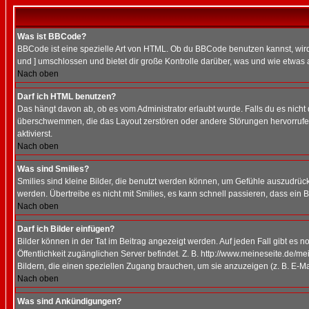
Was ist BBCode?
BBCode ist eine spezielle Art von HTML. Ob du BBCode benutzen kannst, wird 
und ] umschlossen und bietet dir große Kontrolle darüber, was und wie etwas 
Nach oben
Darf ich HTML benutzen?
Das hängt davon ab, ob es vom Administrator erlaubt wurde. Falls du es nicht 
überschwemmen, die das Layout zerstören oder andere Störungen hervorrufen 
aktivierst.
Nach oben
Was sind Smilies?
Smilies sind kleine Bilder, die benutzt werden können, um Gefühle auszudrücke
werden. Übertreibe es nicht mit Smilies, es kann schnell passieren, dass ein 
Nach oben
Darf ich Bilder einfügen?
Bilder können in der Tat im Beitrag angezeigt werden. Auf jeden Fall gibt es 
Öffentlichkeit zugänglichen Server befindet. Z. B. http://www.meineseite.de/me
Bildern, die einen speziellen Zugang brauchen, um sie anzuzeigen (z. B. E-
Nach oben
Was sind Ankündigungen?