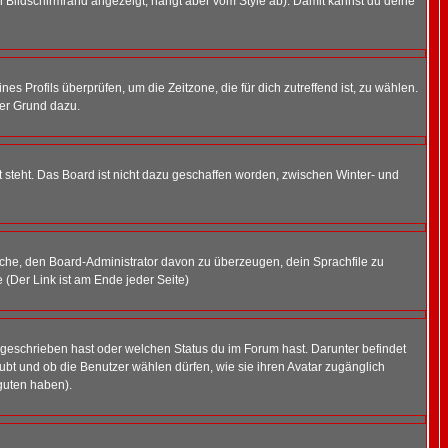
 Bildschirmrand angezeigt, hängt aber vom Style ab). Damit kannst du deine
nes Profils überprüfen, um die Zeitzone, die für dich zutreffend ist, zu wählen.
uter Grund dazu.
 steht. Das Board ist nicht dazu geschaffen worden, zwischen Winter- und
rsuche, den Board-Administrator davon zu überzeugen, dein Sprachfile zu
e (Der Link ist am Ende jeder Seite)
 geschrieben hast oder welchen Status du im Forum hast. Darunter befindet
aubt und ob die Benutzer wählen dürfen, wie sie ihren Avatar zugänglich
guten haben).