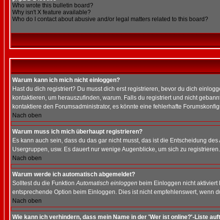
Who wrote this bulletin board?
Why isn't X feature available?
Who do I contact about abusive and/or legal matters related to this board?
Warum kann ich mich nicht einloggen?
Hast du dich registriert? Du musst dich erst registrieren, bevor du dich ein
kontaktieren, um herauszufinden, warum. Falls du registriert und nicht gebann
kontaktiere den Forumsadministrator, es könnte eine fehlerhafte Forumskonfig
Nach oben
Warum muss ich mich überhaupt registrieren?
Es kann auch sein, dass du das gar nicht musst, das ist die Entscheidung des Ad
Usergruppen, usw. Es dauert nur wenige Augenblicke, um sich zu registrieren. D
Nach oben
Warum werde ich automatisch abgemeldet?
Solltest du die Funktion
Automatisch einloggen
beim Einloggen nicht aktiviert
entsprechende Option beim Einloggen. Dies ist nicht empfehlenswert, wenn du a
Nach oben
Wie kann ich verhindern, dass mein Name in der 'Wer ist online?'-Liste auf