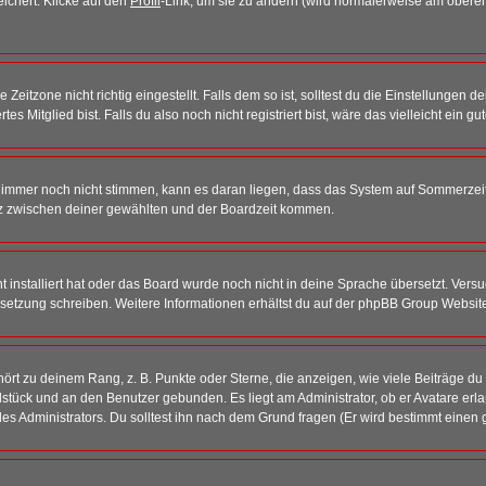
eichert. Klicke auf den
Profil
-Link, um sie zu ändern (wird normalerweise am oberen
itzone nicht richtig eingestellt. Falls dem so ist, solltest du die Einstellungen dei
es Mitglied bist. Falls du also noch nicht registriert bist, wäre das vielleicht ein g
en immer noch nicht stimmen, kann es daran liegen, dass das System auf Sommerzeit
z zwischen deiner gewählten und der Boardzeit kommen.
ht installiert hat oder das Board wurde noch nicht in deine Sprache übersetzt. Ve
Übersetzung schreiben. Weitere Informationen erhältst du auf der phpBB Group Websit
rt zu deinem Rang, z. B. Punkte oder Sterne, die anzeigen, wie viele Beiträge du
elstück und an den Benutzer gebunden. Es liegt am Administrator, ob er Avatare erl
s Administrators. Du solltest ihn nach dem Grund fragen (Er wird bestimmt einen 