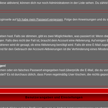
iese aktivierst, können dich nur noch Administratoren in der Liste sehen. Du zählst
oginseite auf
Ich habe mein Passwort vergessen
. Folge den Anweisungen und du so
en hast. Falls sie stimmen, gibt es zwei Möglichkeiten, was passiert ist: Wenn 
 Falls dies nicht der Fall ist, braucht dein Account eine Aktivierung. Auf einigen
rieren wird dir gesagt, ob eine Aktivierung benötigt wird. Falls dir eine E-Mail zu
rund für den Gebrauch der Account-Aktivierungen ist die Verhinderung eines Missb
ggen!
men oder ein falsches Passwort eingegeben hast (überprüfe die E-Mail, die du vo
gepostet? Es ist durchaus üblich, dass Foren regelmäßig User löschen, die nichts ge
Benutzerangaben und Einstellungen