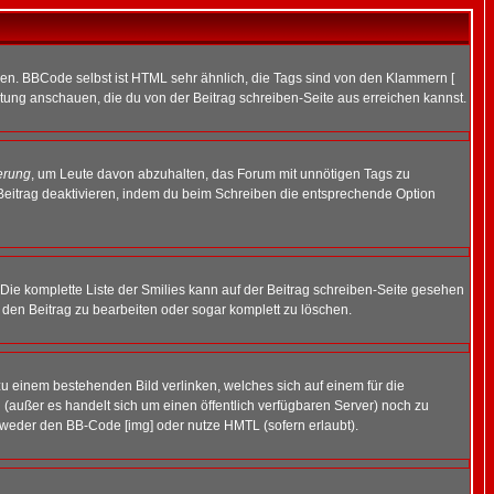
ren. BBCode selbst ist HTML sehr ähnlich, die Tags sind von den Klammern [
itung anschauen, die du von der Beitrag schreiben-Seite aus erreichen kannst.
erung
, um Leute davon abzuhalten, das Forum mit unnötigen Tags zu
Beitrag deaktivieren, indem du beim Schreiben die entsprechende Option
. Die komplette Liste der Smilies kann auf der Beitrag schreiben-Seite gesehen
, den Beitrag zu bearbeiten oder sogar komplett zu löschen.
zu einem bestehenden Bild verlinken, welches sich auf einem für die
en (außer es handelt sich um einen öffentlich verfügbaren Server) noch zu
tweder den BB-Code [img] oder nutze HMTL (sofern erlaubt).