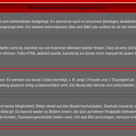
Was man in und mit Beiträgen tun kann
vom Administrator festgelegt. Du kannst es auch in einzelnen Beiträgen deaktivie
angezeigt wird. Für weitere Informationen über den BBCode solltest du dir die Anle
darfst, wirst du nachher nur ein Klammer-Wirrwarr wieder finden. Dies ist eine
Sich
können. Falls HTML aktiviert wurde, kannst du es immer noch manuell für jeden 
n. Es werden nur kurze Codes benötigt, z. B. zeigt :) Freude und :( Traurigkeit an
Beitrag dadurch völlig unübersichtlich wird. Ein Moderator könnte sich entschließen
noch keine Möglichkeit, Bilder direkt auf das Board hochzuladen. Deshalb musst du 
inbild.gif. Du kannst weder zu Bildern linken, die sich auf deiner Festplatte befind
Mail-Konten, Passwort-geschützte Seiten usw). Um das Bild anzuzeigen, benutze en