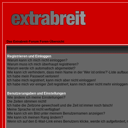
Das Extrabreit-Forum Foren-Übersicht
Registrieren und Einloggen
Warum kann ich mich nicht einloggen?
Warum muss ich mich überhaupt registrieren?
Warum werde ich automatisch abgemeldet?
Wie kann ich verhindern, dass mein Name in der 'Wer ist online?'-Liste auftau
Ich habe mein Passwort verloren!
Ich habe mich registriert, kann mich aber nicht einloggen!
Ich habe mich vor einiger Zeit registriert, kann mich aber nicht mehr einloggen
Benutzerangaben und Einstellungen
Wie ändere ich meine Einstellungen?
Die Zeiten stimmen nicht!
Ich habe die Zeitzone gewechselt und die Zeit ist immer noch falsch!
Meine Sprache ist nicht verfügbar!
Wie kann ich ein Bild unter meinem Benutzernamen anzeigen?
Wie kann ich meinen Rang ändern?
Wenn ich auf den E-Mail-Link eines Benutzers klicke, werde ich aufgefordert,