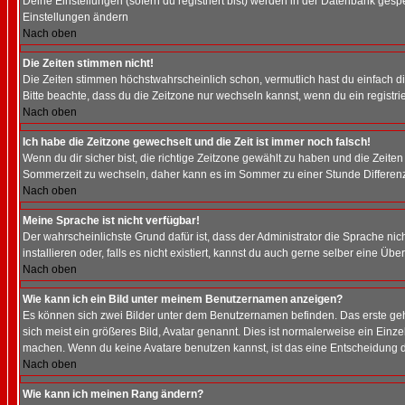
Deine Einstellungen (sofern du registriert bist) werden in der Datenbank gesp
Einstellungen ändern
Nach oben
Die Zeiten stimmen nicht!
Die Zeiten stimmen höchstwahrscheinlich schon, vermutlich hast du einfach die Ze
Bitte beachte, dass du die Zeitzone nur wechseln kannst, wenn du ein registriert
Nach oben
Ich habe die Zeitzone gewechselt und die Zeit ist immer noch falsch!
Wenn du dir sicher bist, die richtige Zeitzone gewählt zu haben und die Zeit
Sommerzeit zu wechseln, daher kann es im Sommer zu einer Stunde Differen
Nach oben
Meine Sprache ist nicht verfügbar!
Der wahrscheinlichste Grund dafür ist, dass der Administrator die Sprache nic
installieren oder, falls es nicht existiert, kannst du auch gerne selber eine 
Nach oben
Wie kann ich ein Bild unter meinem Benutzernamen anzeigen?
Es können sich zwei Bilder unter dem Benutzernamen befinden. Das erste gehö
sich meist ein größeres Bild, Avatar genannt. Dies ist normalerweise ein Einz
machen. Wenn du keine Avatare benutzen kannst, ist das eine Entscheidung de
Nach oben
Wie kann ich meinen Rang ändern?