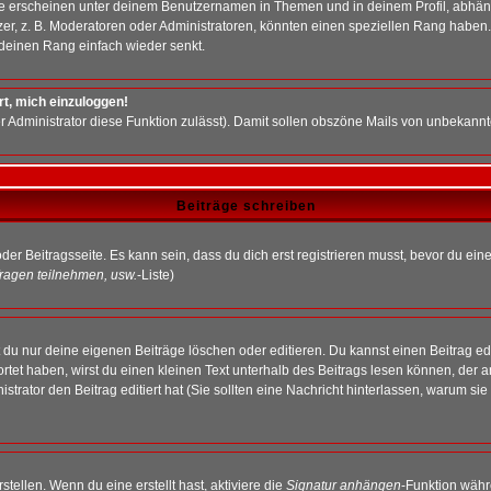
e erscheinen unter deinem Benutzernamen in Themen und in deinem Profil, abhän
r, z. B. Moderatoren oder Administratoren, könnten einen speziellen Rang haben. 
r deinen Rang einfach wieder senkt.
rt, mich einzuloggen!
der Administrator diese Funktion zulässt). Damit sollen obszöne Mails von unbeka
Beiträge schreiben
der Beitragsseite. Es kann sein, dass du dich erst registrieren musst, bevor du e
ragen teilnehmen, usw.
-Liste)
du nur deine eigenen Beiträge löschen oder editieren. Du kannst einen Beitrag edi
ortet haben, wirst du einen kleinen Text unterhalb des Beitrags lesen können, der 
nistrator den Beitrag editiert hat (Sie sollten eine Nachricht hinterlassen, warum s
tellen. Wenn du eine erstellt hast, aktiviere die
Signatur anhängen
-Funktion währ