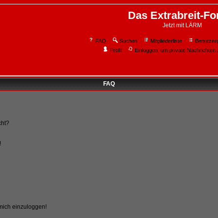
Das Extrabreit-F
Jetzt mit LÄRM
FAQ
Suchen
Mitgliederliste
Benutzer
Profil
Einloggen, um private Nachrichten 
FAQ
cht?
!
 mich einzuloggen!