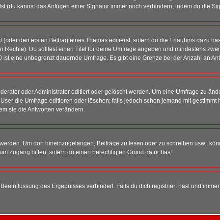
st (du kannst das Anfügen einer Signatur immer noch verhindern, indem du die Sig
 (oder den ersten Beitrag eines Themas editierst, sofern du die Erlaubnis dazu hast
chen Rechte). Du solltest einen Titel für deine Umfrage angeben und mindestens zw
 0 ist eine unbegrenzt dauernde Umfrage. Es gibt eine Grenze bei der Anzahl an Antw
ator oder Administrator editiert oder gelöscht werden. Um eine Umfrage zu änder
r die Umfrage editieren oder löschen; falls jedoch schon jemand mit gestimmt ha
em sie die Antworten verändern.
rden. Um dort hineinzugelangen, Beiträge zu lesen oder zu schreiben usw., könn
 um Zugang bitten, sofern du einen berechtigten Grund dafür hast.
einflussung des Ergebnisses verhindert. Falls du dich registriert hast und immer 