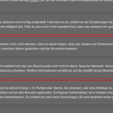
eichert. Klicke auf den
Profil
-Link, um sie zu ändern (wird normalerweise am oberen
itzone nicht richtig eingestellt. Falls dem so ist, solltest du die Einstellungen dei
es Mitglied bist. Falls du also noch nicht registriert bist, wäre das vielleicht ein g
en immer noch nicht stimmen, kann es daran liegen, dass das System auf Sommerzeit
z zwischen deiner gewählten und der Boardzeit kommen.
ht installiert hat oder das Board wurde noch nicht in deine Sprache übersetzt. Ve
Übersetzung schreiben. Weitere Informationen erhältst du auf der phpBB Group Websit
rt zu deinem Rang, z. B. Punkte oder Sterne, die anzeigen, wie viele Beiträge du
elstück und an den Benutzer gebunden. Es liegt am Administrator, ob er Avatare erl
s Administrators. Du solltest ihn nach dem Grund fragen (Er wird bestimmt einen 