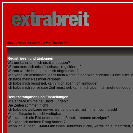
Das Extrabreit-Forum Foren-Übersicht
Registrieren und Einloggen
Warum kann ich mich nicht einloggen?
Warum muss ich mich überhaupt registrieren?
Warum werde ich automatisch abgemeldet?
Wie kann ich verhindern, dass mein Name in der 'Wer ist online?'-Liste auftau
Ich habe mein Passwort verloren!
Ich habe mich registriert, kann mich aber nicht einloggen!
Ich habe mich vor einiger Zeit registriert, kann mich aber nicht mehr einloggen
Benutzerangaben und Einstellungen
Wie ändere ich meine Einstellungen?
Die Zeiten stimmen nicht!
Ich habe die Zeitzone gewechselt und die Zeit ist immer noch falsch!
Meine Sprache ist nicht verfügbar!
Wie kann ich ein Bild unter meinem Benutzernamen anzeigen?
Wie kann ich meinen Rang ändern?
Wenn ich auf den E-Mail-Link eines Benutzers klicke, werde ich aufgefordert,