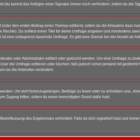
st (du kannst das Anfügen einer Signatur immer noch verhindern, indem du die Sig
 (oder den ersten Beitrag eines Themas editierst, sofern du die Erlaubnis dazu hast
chen Rechte). Du solltest einen Titel für deine Umfrage angeben und mindestens zw
 0 ist eine unbegrenzt dauernde Umfrage. Es gibt eine Grenze bei der Anzahl an Antw
ator oder Administrator editiert oder gelöscht werden. Um eine Umfrage zu änder
r die Umfrage editieren oder löschen; falls jedoch schon jemand mit gestimmt ha
em sie die Antworten verändern.
rden. Um dort hineinzugelangen, Beiträge zu lesen oder zu schreiben usw., könn
 um Zugang bitten, sofern du einen berechtigten Grund dafür hast.
einflussung des Ergebnisses verhindert. Falls du dich registriert hast und immer 