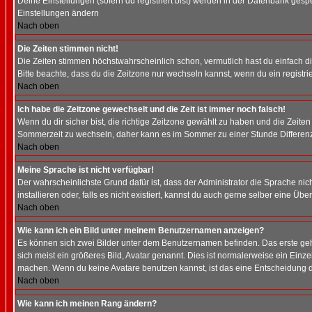
Deine Einstellungen (sofern du registriert bist) werden in der Datenbank gesp
Einstellungen ändern
Nach oben
Die Zeiten stimmen nicht!
Die Zeiten stimmen höchstwahrscheinlich schon, vermutlich hast du einfach die Ze
Bitte beachte, dass du die Zeitzone nur wechseln kannst, wenn du ein registriert
Nach oben
Ich habe die Zeitzone gewechselt und die Zeit ist immer noch falsch!
Wenn du dir sicher bist, die richtige Zeitzone gewählt zu haben und die Zeit
Sommerzeit zu wechseln, daher kann es im Sommer zu einer Stunde Differen
Nach oben
Meine Sprache ist nicht verfügbar!
Der wahrscheinlichste Grund dafür ist, dass der Administrator die Sprache nic
installieren oder, falls es nicht existiert, kannst du auch gerne selber eine 
Nach oben
Wie kann ich ein Bild unter meinem Benutzernamen anzeigen?
Es können sich zwei Bilder unter dem Benutzernamen befinden. Das erste gehö
sich meist ein größeres Bild, Avatar genannt. Dies ist normalerweise ein Einz
machen. Wenn du keine Avatare benutzen kannst, ist das eine Entscheidung de
Nach oben
Wie kann ich meinen Rang ändern?