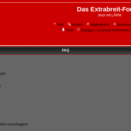
Das Extrabreit-F
Jetzt mit LÄRM
FAQ
Suchen
Mitgliederliste
Benutzer
Profil
Einloggen, um private Nachrichten 
FAQ
cht?
!
 mich einzuloggen!