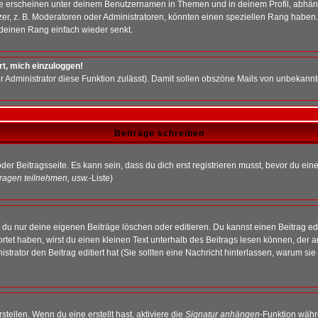
e erscheinen unter deinem Benutzernamen in Themen und in deinem Profil, abhän
r, z. B. Moderatoren oder Administratoren, könnten einen speziellen Rang haben. 
r deinen Rang einfach wieder senkt.
rt, mich einzuloggen!
der Administrator diese Funktion zulässt). Damit sollen obszöne Mails von unbeka
Beiträge schreiben
der Beitragsseite. Es kann sein, dass du dich erst registrieren musst, bevor du e
ragen teilnehmen, usw.
-Liste)
du nur deine eigenen Beiträge löschen oder editieren. Du kannst einen Beitrag edi
ortet haben, wirst du einen kleinen Text unterhalb des Beitrags lesen können, der 
nistrator den Beitrag editiert hat (Sie sollten eine Nachricht hinterlassen, warum s
tellen. Wenn du eine erstellt hast, aktiviere die
Signatur anhängen
-Funktion währ