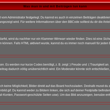
Was man in und mit Beiträgen tun kann
vom Administrator festgelegt. Du kannst es auch in einzelnen Beiträgen deaktivie
angezeigt wird. Für weitere Informationen über den BBCode solltest du dir die Anle
darfst, wirst du nachher nur ein Klammer-Wirrwarr wieder finden. Dies ist eine
Sich
können. Falls HTML aktiviert wurde, kannst du es immer noch manuell für jeden 
n. Es werden nur kurze Codes benötigt, z. B. zeigt :) Freude und :( Traurigkeit an
Beitrag dadurch völlig unübersichtlich wird. Ein Moderator könnte sich entschließen
noch keine Möglichkeit, Bilder direkt auf das Board hochzuladen. Deshalb musst du 
inbild.gif. Du kannst weder zu Bildern linken, die sich auf deiner Festplatte befind
Mail-Konten, Passwort-geschützte Seiten usw). Um das Bild anzuzeigen, benutze en