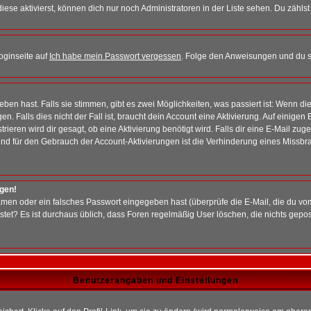
iese aktivierst, können dich nur noch Administratoren in der Liste sehen. Du zählst
oginseite auf
Ich habe mein Passwort vergessen
. Folge den Anweisungen und du so
en hast. Falls sie stimmen, gibt es zwei Möglichkeiten, was passiert ist: Wenn 
 Falls dies nicht der Fall ist, braucht dein Account eine Aktivierung. Auf einigen
rieren wird dir gesagt, ob eine Aktivierung benötigt wird. Falls dir eine E-Mail zu
rund für den Gebrauch der Account-Aktivierungen ist die Verhinderung eines Missb
ggen!
men oder ein falsches Passwort eingegeben hast (überprüfe die E-Mail, die du vo
gepostet? Es ist durchaus üblich, dass Foren regelmäßig User löschen, die nichts ge
Benutzerangaben und Einstellungen