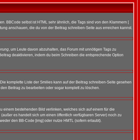
ren. BBCode selbst ist HTML sehr ähnlich, die Tags sind von den Klammern [
itung anschauen, die du von der Beitrag schreiben-Seite aus erreichen kannst.
erung
, um Leute davon abzuhalten, das Forum mit unnötigen Tags zu
Beitrag deaktivieren, indem du beim Schreiben die entsprechende Option
. Die komplette Liste der Smilies kann auf der Beitrag schreiben-Seite gesehen
, den Beitrag zu bearbeiten oder sogar komplett zu löschen.
zu einem bestehenden Bild verlinken, welches sich auf einem für die
en (außer es handelt sich um einen öffentlich verfügbaren Server) noch zu
tweder den BB-Code [img] oder nutze HMTL (sofern erlaubt).