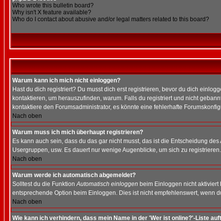
Who wrote this bulletin board?
Why isn't X feature available?
Who do I contact about abusive and/or legal matters related to this board?
Warum kann ich mich nicht einloggen?
Hast du dich registriert? Du musst dich erst registrieren, bevor du dich ein
kontaktieren, um herauszufinden, warum. Falls du registriert und nicht gebann
kontaktiere den Forumsadministrator, es könnte eine fehlerhafte Forumskonfig
Nach oben
Warum muss ich mich überhaupt registrieren?
Es kann auch sein, dass du das gar nicht musst, das ist die Entscheidung des Ad
Usergruppen, usw. Es dauert nur wenige Augenblicke, um sich zu registrieren. D
Nach oben
Warum werde ich automatisch abgemeldet?
Solltest du die Funktion
Automatisch einloggen
beim Einloggen nicht aktiviert
entsprechende Option beim Einloggen. Dies ist nicht empfehlenswert, wenn du a
Nach oben
Wie kann ich verhindern, dass mein Name in der 'Wer ist online?'-Liste auf