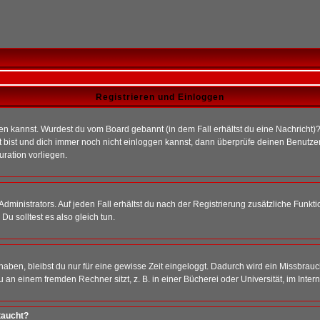
Registrieren und Einloggen
loggen kannst. Wurdest du vom Board gebannt (in dem Fall erhältst du eine Nachrich
t bist und dich immer noch nicht einloggen kannst, dann überprüfe deinen Benutzer
uration vorliegen.
ministrators. Auf jeden Fall erhältst du nach der Registrierung zusätzliche Funktion
u solltest es also gleich tun.
 haben, bleibst du nur für eine gewisse Zeit eingeloggt. Dadurch wird ein Missbrau
n einem fremden Rechner sitzt, z. B. in einer Bücherei oder Universität, im Intern
taucht?