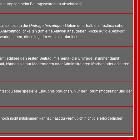
naturoption beim Beitragsschreiben abschaltest).
), solltest du die
Umfrage hinzufügen
-Option unterhalb der Textbox sehen
ei Antwortmöglichkeiten (um eine Antwort anzugeben, klicke auf die
Antwort
ortoptionen, diese legt der Administrator fest.
n, editiere den ersten Beitrag im Thema (die Umfrage ist immer damit
t, können sie nur Moderatoren oder Administratoren löschen oder editieren.
test du eine spezielle Erlaubnis brauchen. Nur der Forumsmoderator und der
noch nicht mitstimmen kannst, hast du vermutlich nicht die erforderlichen