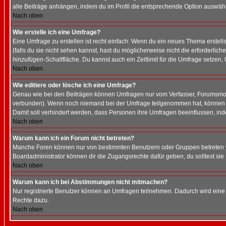
alle Beiträge anhängen, indem du im Profil die entsprechende Option auswähl
Nach oben
Wie erstelle ich eine Umfrage?
Eine Umfrage zu erstellen ist recht einfach: Wenn du ein neues Thema erstellst
(falls du sie nicht sehen kannst, hast du möglicherweise nicht die erforderli
hinzufügen
-Schaltfläche. Du kannst auch ein Zeitlimit für die Umfrage setzen,
Nach oben
Wie editiere oder lösche ich eine Umfrage?
Genau wie bei den Beiträgen können Umfragen nur vom Verfasser, Forumsmoder
verbunden). Wenn noch niemand bei der Umfrage teilgenommen hat, können Use
Damit soll verhindert werden, dass Personen ihre Umfragen beeinflussen, ind
Nach oben
Warum kann ich ein Forum nicht betreten?
Manche Foren können nur von bestimmten Benutzern oder Gruppen betreten we
Boardadministrator können dir die Zugangsrechte dafür geben, du solltest sie
Nach oben
Warum kann ich bei Abstimmungen nicht mitmachen?
Nur registrierte Benutzer können an Umfragen teilnehmen. Dadurch wird eine Be
Rechte dazu.
Nach oben