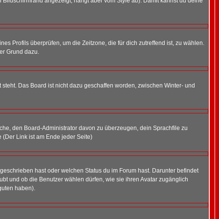
 Bildschirmrand angezeigt, hängt aber vom Style ab). Damit kannst du deine
nes Profils überprüfen, um die Zeitzone, die für dich zutreffend ist, zu wählen.
uter Grund dazu.
 steht. Das Board ist nicht dazu geschaffen worden, zwischen Winter- und
rsuche, den Board-Administrator davon zu überzeugen, dein Sprachfile zu
e (Der Link ist am Ende jeder Seite)
 geschrieben hast oder welchen Status du im Forum hast. Darunter befindet
aubt und ob die Benutzer wählen dürfen, wie sie ihren Avatar zugänglich
guten haben).