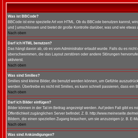
Was ist BBCode?
BBCode ist eine spezielle Art von HTML. Ob du BBCode benutzen kannst, wird 
und ] umschlossen und bietet dir große Kontrolle darüber, was und wie etwas 
Nach oben
Darf ich HTML benutzen?
Das hängt davon ab, ob es vom Administrator erlaubt wurde. Falls du es nicht 
überschwemmen, die das Layout zerstören oder andere Störungen hervorrufen 
aktivierst.
Nach oben
Was sind Smilies?
Smilies sind kleine Bilder, die benutzt werden können, um Gefühle auszudrücke
werden. Übertreibe es nicht mit Smilies, es kann schnell passieren, dass ein 
Nach oben
Darf ich Bilder einfügen?
Bilder können in der Tat im Beitrag angezeigt werden. Auf jeden Fall gibt es 
Öffentlichkeit zugänglichen Server befindet. Z. B. http://www.meineseite.de/me
Bildern, die einen speziellen Zugang brauchen, um sie anzuzeigen (z. B. E-
Nach oben
Was sind Ankündigungen?