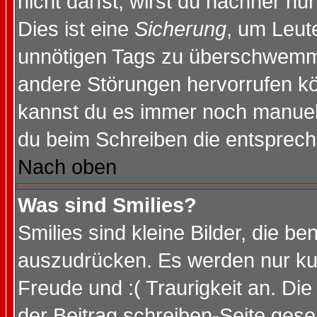
nicht darfst, wirst du nachher nu
Dies ist eine
Sicherung
, um Leut
unnötigen Tags zu überschwemme
andere Störungen hervorrufen kö
kannst du es immer noch manuell 
du beim Schreiben die entspreche
Nach oben
Was sind Smilies?
Smilies sind kleine Bilder, die 
auszudrücken. Es werden nur kurz
Freude und :( Traurigkeit an. Die
der Beitrag schreiben-Seite gese