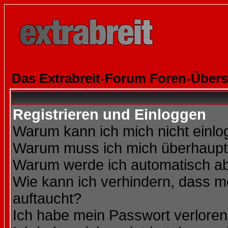
Das Extrabreit-Forum Foren-Übers
Registrieren und Einloggen
Warum kann ich mich nicht einl
Warum muss ich mich überhaupt 
Warum werde ich automatisch a
Wie kann ich verhindern, dass me
auftaucht?
Ich habe mein Passwort verloren