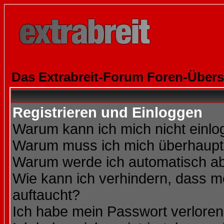
Das Extrabreit-Forum Foren-Übers
Registrieren und Einloggen
Warum kann ich mich nicht einl
Warum muss ich mich überhaupt 
Warum werde ich automatisch a
Wie kann ich verhindern, dass me
auftaucht?
Ich habe mein Passwort verloren