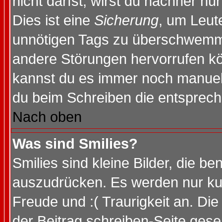
nicht darfst, wirst du nachher nu
Dies ist eine
Sicherung
, um Leut
unnötigen Tags zu überschwemme
andere Störungen hervorrufen kö
kannst du es immer noch manuell 
du beim Schreiben die entspreche
Nach oben
Was sind Smilies?
Smilies sind kleine Bilder, die 
auszudrücken. Es werden nur kurz
Freude und :( Traurigkeit an. Die
der Beitrag schreiben-Seite gese