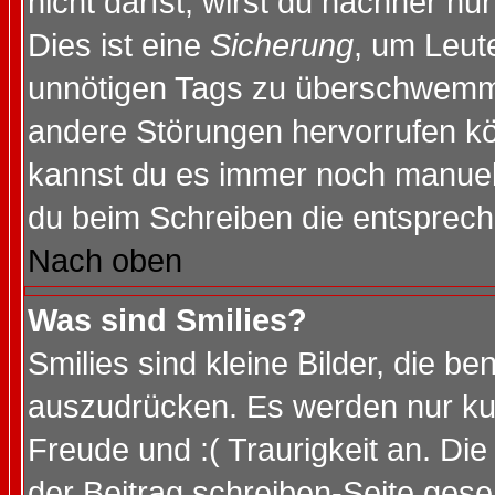
nicht darfst, wirst du nachher nu
Dies ist eine
Sicherung
, um Leut
unnötigen Tags zu überschwemme
andere Störungen hervorrufen kö
kannst du es immer noch manuell 
du beim Schreiben die entspreche
Nach oben
Was sind Smilies?
Smilies sind kleine Bilder, die 
auszudrücken. Es werden nur kurz
Freude und :( Traurigkeit an. Die
der Beitrag schreiben-Seite gese