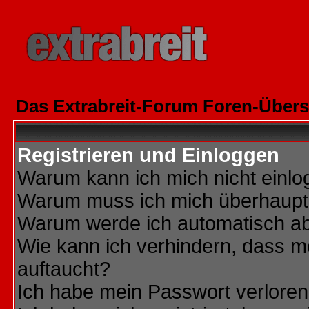
Das Extrabreit-Forum Foren-Übers
Registrieren und Einloggen
Warum kann ich mich nicht einl
Warum muss ich mich überhaupt 
Warum werde ich automatisch a
Wie kann ich verhindern, dass me
auftaucht?
Ich habe mein Passwort verloren