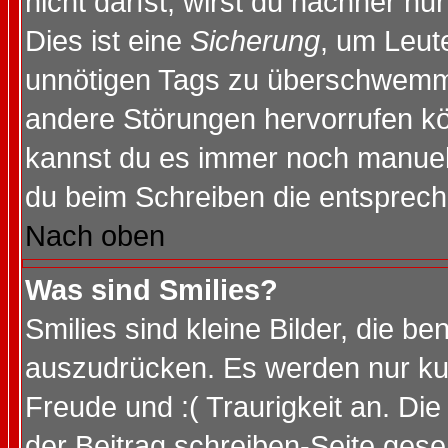
nicht darfst, wirst du nachher nu
Dies ist eine
Sicherung
, um Leut
unnötigen Tags zu überschwemme
andere Störungen hervorrufen kö
kannst du es immer noch manuell 
du beim Schreiben die entspreche
Nach oben
Was sind Smilies?
Smilies sind kleine Bilder, die 
auszudrücken. Es werden nur kurz
Freude und :( Traurigkeit an. Die
der Beitrag schreiben-Seite gese