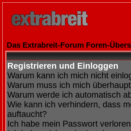
Das Extrabreit-Forum Foren-Übers
Registrieren und Einloggen
Warum kann ich mich nicht einl
Warum muss ich mich überhaupt 
Warum werde ich automatisch a
Wie kann ich verhindern, dass me
auftaucht?
Ich habe mein Passwort verloren