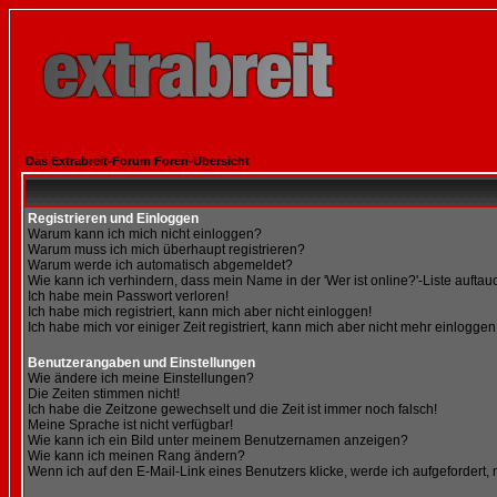
Das Extrabreit-Forum Foren-Übersicht
Registrieren und Einloggen
Warum kann ich mich nicht einloggen?
Warum muss ich mich überhaupt registrieren?
Warum werde ich automatisch abgemeldet?
Wie kann ich verhindern, dass mein Name in der 'Wer ist online?'-Liste auftau
Ich habe mein Passwort verloren!
Ich habe mich registriert, kann mich aber nicht einloggen!
Ich habe mich vor einiger Zeit registriert, kann mich aber nicht mehr einloggen
Benutzerangaben und Einstellungen
Wie ändere ich meine Einstellungen?
Die Zeiten stimmen nicht!
Ich habe die Zeitzone gewechselt und die Zeit ist immer noch falsch!
Meine Sprache ist nicht verfügbar!
Wie kann ich ein Bild unter meinem Benutzernamen anzeigen?
Wie kann ich meinen Rang ändern?
Wenn ich auf den E-Mail-Link eines Benutzers klicke, werde ich aufgefordert,