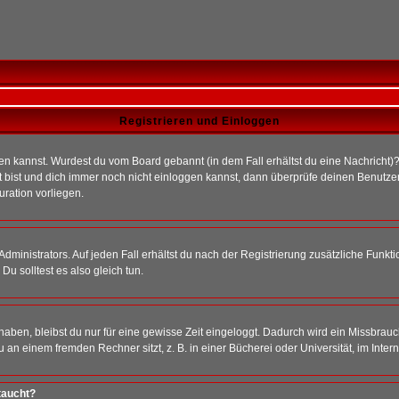
Registrieren und Einloggen
loggen kannst. Wurdest du vom Board gebannt (in dem Fall erhältst du eine Nachrich
t bist und dich immer noch nicht einloggen kannst, dann überprüfe deinen Benutzer
uration vorliegen.
ministrators. Auf jeden Fall erhältst du nach der Registrierung zusätzliche Funktion
u solltest es also gleich tun.
 haben, bleibst du nur für eine gewisse Zeit eingeloggt. Dadurch wird ein Missbrau
n einem fremden Rechner sitzt, z. B. in einer Bücherei oder Universität, im Intern
taucht?