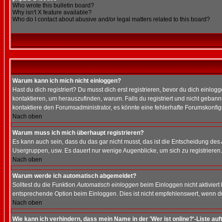
Who wrote this bulletin board?
Why isn't X feature available?
Who do I contact about abusive and/or legal matters related to this board?
Warum kann ich mich nicht einloggen?
Hast du dich registriert? Du musst dich erst registrieren, bevor du dich ein
kontaktieren, um herauszufinden, warum. Falls du registriert und nicht gebann
kontaktiere den Forumsadministrator, es könnte eine fehlerhafte Forumskonfig
Nach oben
Warum muss ich mich überhaupt registrieren?
Es kann auch sein, dass du das gar nicht musst, das ist die Entscheidung des Ad
Usergruppen, usw. Es dauert nur wenige Augenblicke, um sich zu registrieren. D
Nach oben
Warum werde ich automatisch abgemeldet?
Solltest du die Funktion
Automatisch einloggen
beim Einloggen nicht aktiviert
entsprechende Option beim Einloggen. Dies ist nicht empfehlenswert, wenn du a
Nach oben
Wie kann ich verhindern, dass mein Name in der 'Wer ist online?'-Liste auf