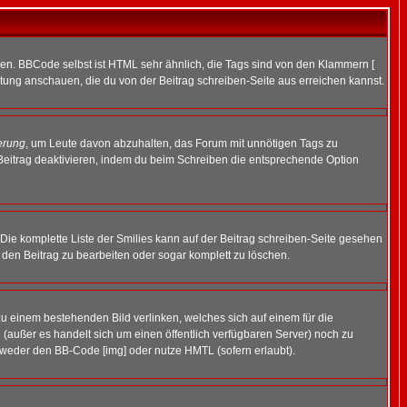
ren. BBCode selbst ist HTML sehr ähnlich, die Tags sind von den Klammern [
itung anschauen, die du von der Beitrag schreiben-Seite aus erreichen kannst.
erung
, um Leute davon abzuhalten, das Forum mit unnötigen Tags zu
Beitrag deaktivieren, indem du beim Schreiben die entsprechende Option
. Die komplette Liste der Smilies kann auf der Beitrag schreiben-Seite gesehen
, den Beitrag zu bearbeiten oder sogar komplett zu löschen.
zu einem bestehenden Bild verlinken, welches sich auf einem für die
en (außer es handelt sich um einen öffentlich verfügbaren Server) noch zu
tweder den BB-Code [img] oder nutze HMTL (sofern erlaubt).