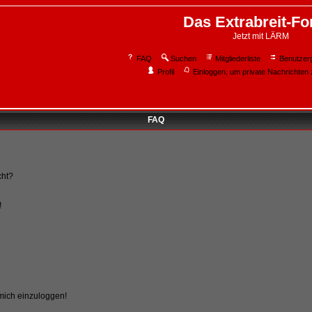
Das Extrabreit-F
Jetzt mit LÄRM
FAQ
Suchen
Mitgliederliste
Benutzer
Profil
Einloggen, um private Nachrichten 
FAQ
cht?
!
 mich einzuloggen!