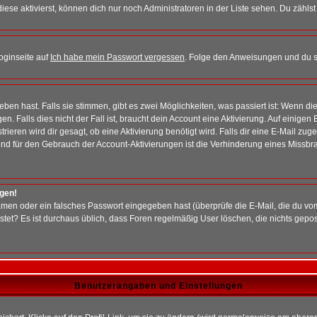
iese aktivierst, können dich nur noch Administratoren in der Liste sehen. Du zählst
oginseite auf
Ich habe mein Passwort vergessen
. Folge den Anweisungen und du so
en hast. Falls sie stimmen, gibt es zwei Möglichkeiten, was passiert ist: Wenn 
 Falls dies nicht der Fall ist, braucht dein Account eine Aktivierung. Auf einigen
rieren wird dir gesagt, ob eine Aktivierung benötigt wird. Falls dir eine E-Mail zu
rund für den Gebrauch der Account-Aktivierungen ist die Verhinderung eines Missb
ggen!
men oder ein falsches Passwort eingegeben hast (überprüfe die E-Mail, die du vo
gepostet? Es ist durchaus üblich, dass Foren regelmäßig User löschen, die nichts ge
Benutzerangaben und Einstellungen