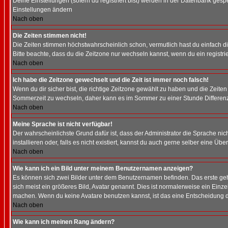
Deine Einstellungen (sofern du registriert bist) werden in der Datenbank gesp
Einstellungen ändern
Nach oben
Die Zeiten stimmen nicht!
Die Zeiten stimmen höchstwahrscheinlich schon, vermutlich hast du einfach die Ze
Bitte beachte, dass du die Zeitzone nur wechseln kannst, wenn du ein registriert
Nach oben
Ich habe die Zeitzone gewechselt und die Zeit ist immer noch falsch!
Wenn du dir sicher bist, die richtige Zeitzone gewählt zu haben und die Zeit
Sommerzeit zu wechseln, daher kann es im Sommer zu einer Stunde Differen
Nach oben
Meine Sprache ist nicht verfügbar!
Der wahrscheinlichste Grund dafür ist, dass der Administrator die Sprache nic
installieren oder, falls es nicht existiert, kannst du auch gerne selber eine 
Nach oben
Wie kann ich ein Bild unter meinem Benutzernamen anzeigen?
Es können sich zwei Bilder unter dem Benutzernamen befinden. Das erste gehö
sich meist ein größeres Bild, Avatar genannt. Dies ist normalerweise ein Einz
machen. Wenn du keine Avatare benutzen kannst, ist das eine Entscheidung de
Nach oben
Wie kann ich meinen Rang ändern?