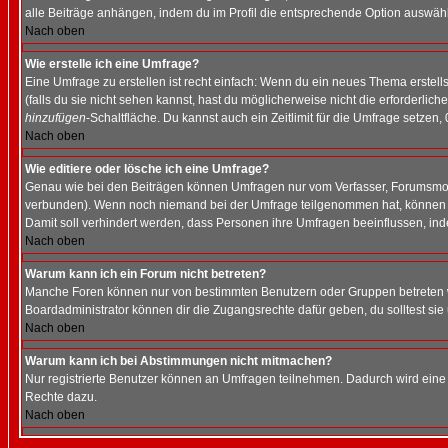
alle Beiträge anhängen, indem du im Profil die entsprechende Option auswähl
Nach oben
Wie erstelle ich eine Umfrage?
Eine Umfrage zu erstellen ist recht einfach: Wenn du ein neues Thema erstellst
(falls du sie nicht sehen kannst, hast du möglicherweise nicht die erforderli
hinzufügen
-Schaltfläche. Du kannst auch ein Zeitlimit für die Umfrage setzen,
Nach oben
Wie editiere oder lösche ich eine Umfrage?
Genau wie bei den Beiträgen können Umfragen nur vom Verfasser, Forumsmoder
verbunden). Wenn noch niemand bei der Umfrage teilgenommen hat, können Use
Damit soll verhindert werden, dass Personen ihre Umfragen beeinflussen, ind
Nach oben
Warum kann ich ein Forum nicht betreten?
Manche Foren können nur von bestimmten Benutzern oder Gruppen betreten we
Boardadministrator können dir die Zugangsrechte dafür geben, du solltest sie
Nach oben
Warum kann ich bei Abstimmungen nicht mitmachen?
Nur registrierte Benutzer können an Umfragen teilnehmen. Dadurch wird eine Be
Rechte dazu.
Nach oben