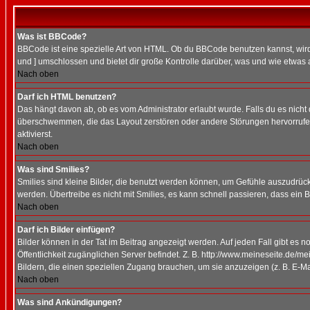
Was ist BBCode?
BBCode ist eine spezielle Art von HTML. Ob du BBCode benutzen kannst, wird 
und ] umschlossen und bietet dir große Kontrolle darüber, was und wie etwas 
Nach oben
Darf ich HTML benutzen?
Das hängt davon ab, ob es vom Administrator erlaubt wurde. Falls du es nicht 
überschwemmen, die das Layout zerstören oder andere Störungen hervorrufen 
aktivierst.
Nach oben
Was sind Smilies?
Smilies sind kleine Bilder, die benutzt werden können, um Gefühle auszudrücke
werden. Übertreibe es nicht mit Smilies, es kann schnell passieren, dass ein 
Nach oben
Darf ich Bilder einfügen?
Bilder können in der Tat im Beitrag angezeigt werden. Auf jeden Fall gibt es 
Öffentlichkeit zugänglichen Server befindet. Z. B. http://www.meineseite.de/me
Bildern, die einen speziellen Zugang brauchen, um sie anzuzeigen (z. B. E-
Nach oben
Was sind Ankündigungen?