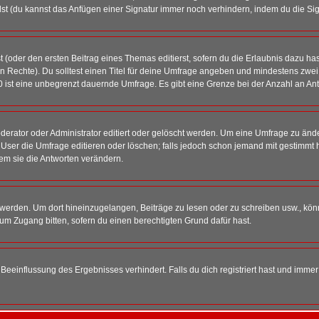
st (du kannst das Anfügen einer Signatur immer noch verhindern, indem du die Sig
 (oder den ersten Beitrag eines Themas editierst, sofern du die Erlaubnis dazu hast
chen Rechte). Du solltest einen Titel für deine Umfrage angeben und mindestens zw
 0 ist eine unbegrenzt dauernde Umfrage. Es gibt eine Grenze bei der Anzahl an Antw
ator oder Administrator editiert oder gelöscht werden. Um eine Umfrage zu änder
r die Umfrage editieren oder löschen; falls jedoch schon jemand mit gestimmt ha
em sie die Antworten verändern.
rden. Um dort hineinzugelangen, Beiträge zu lesen oder zu schreiben usw., könn
 um Zugang bitten, sofern du einen berechtigten Grund dafür hast.
einflussung des Ergebnisses verhindert. Falls du dich registriert hast und immer 