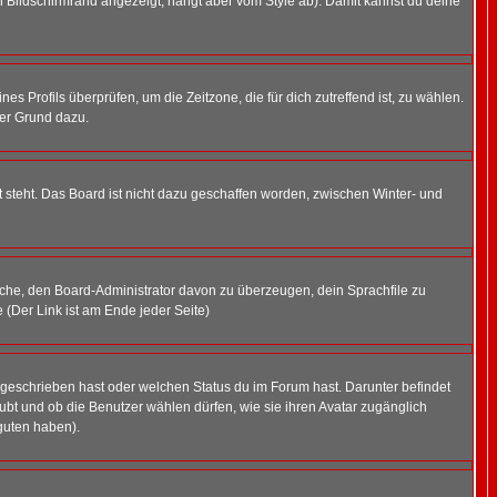
 Bildschirmrand angezeigt, hängt aber vom Style ab). Damit kannst du deine
nes Profils überprüfen, um die Zeitzone, die für dich zutreffend ist, zu wählen.
uter Grund dazu.
 steht. Das Board ist nicht dazu geschaffen worden, zwischen Winter- und
rsuche, den Board-Administrator davon zu überzeugen, dein Sprachfile zu
e (Der Link ist am Ende jeder Seite)
 geschrieben hast oder welchen Status du im Forum hast. Darunter befindet
aubt und ob die Benutzer wählen dürfen, wie sie ihren Avatar zugänglich
guten haben).