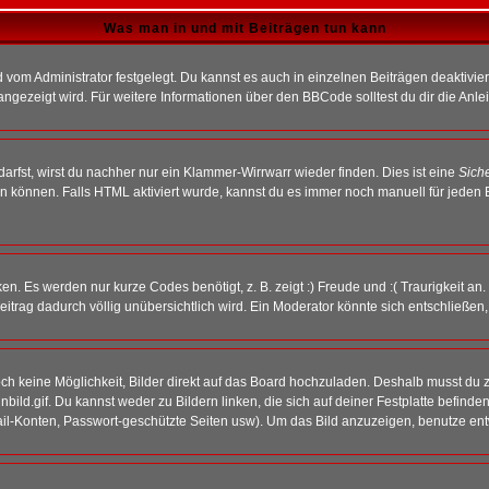
Was man in und mit Beiträgen tun kann
vom Administrator festgelegt. Du kannst es auch in einzelnen Beiträgen deaktivie
angezeigt wird. Für weitere Informationen über den BBCode solltest du dir die Anle
darfst, wirst du nachher nur ein Klammer-Wirrwarr wieder finden. Dies ist eine
Sich
können. Falls HTML aktiviert wurde, kannst du es immer noch manuell für jeden 
n. Es werden nur kurze Codes benötigt, z. B. zeigt :) Freude und :( Traurigkeit an
Beitrag dadurch völlig unübersichtlich wird. Ein Moderator könnte sich entschließen
noch keine Möglichkeit, Bilder direkt auf das Board hochzuladen. Deshalb musst du 
inbild.gif. Du kannst weder zu Bildern linken, die sich auf deiner Festplatte befind
Mail-Konten, Passwort-geschützte Seiten usw). Um das Bild anzuzeigen, benutze en