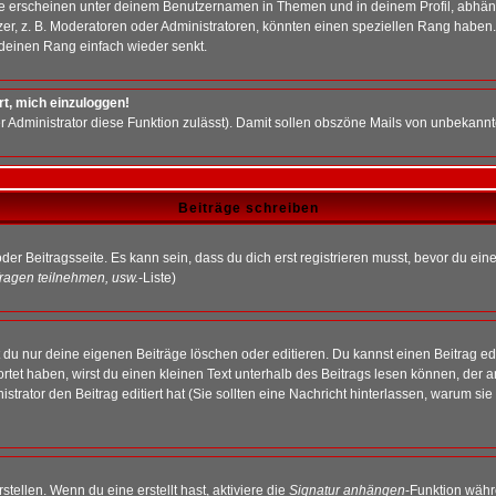
e erscheinen unter deinem Benutzernamen in Themen und in deinem Profil, abhän
r, z. B. Moderatoren oder Administratoren, könnten einen speziellen Rang haben. 
r deinen Rang einfach wieder senkt.
rt, mich einzuloggen!
der Administrator diese Funktion zulässt). Damit sollen obszöne Mails von unbeka
Beiträge schreiben
der Beitragsseite. Es kann sein, dass du dich erst registrieren musst, bevor du e
ragen teilnehmen, usw.
-Liste)
du nur deine eigenen Beiträge löschen oder editieren. Du kannst einen Beitrag edi
ortet haben, wirst du einen kleinen Text unterhalb des Beitrags lesen können, der 
nistrator den Beitrag editiert hat (Sie sollten eine Nachricht hinterlassen, warum s
tellen. Wenn du eine erstellt hast, aktiviere die
Signatur anhängen
-Funktion währ