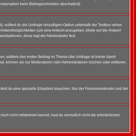
naturoption beim Beitragsschreiben abschaltest).
), solltest du die
Umfrage hinzufügen
-Option unterhalb der Textbox sehen
ei Antwortmöglichkeiten (um eine Antwort anzugeben, klicke auf die
Antwort
ortoptionen, diese legt der Administrator fest.
n, editiere den ersten Beitrag im Thema (die Umfrage ist immer damit
t, können sie nur Moderatoren oder Administratoren löschen oder editieren.
test du eine spezielle Erlaubnis brauchen. Nur der Forumsmoderator und der
noch nicht mitstimmen kannst, hast du vermutlich nicht die erforderlichen