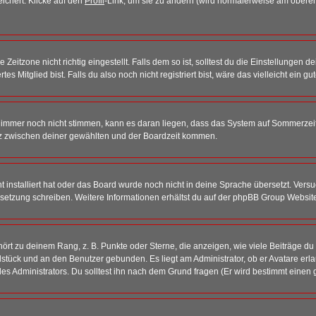
eichert. Klicke auf den
Profil
-Link, um sie zu ändern (wird normalerweise am oberen
itzone nicht richtig eingestellt. Falls dem so ist, solltest du die Einstellungen dei
es Mitglied bist. Falls du also noch nicht registriert bist, wäre das vielleicht ein g
en immer noch nicht stimmen, kann es daran liegen, dass das System auf Sommerzeit
z zwischen deiner gewählten und der Boardzeit kommen.
ht installiert hat oder das Board wurde noch nicht in deine Sprache übersetzt. Ve
Übersetzung schreiben. Weitere Informationen erhältst du auf der phpBB Group Websit
rt zu deinem Rang, z. B. Punkte oder Sterne, die anzeigen, wie viele Beiträge du
elstück und an den Benutzer gebunden. Es liegt am Administrator, ob er Avatare erl
s Administrators. Du solltest ihn nach dem Grund fragen (Er wird bestimmt einen 