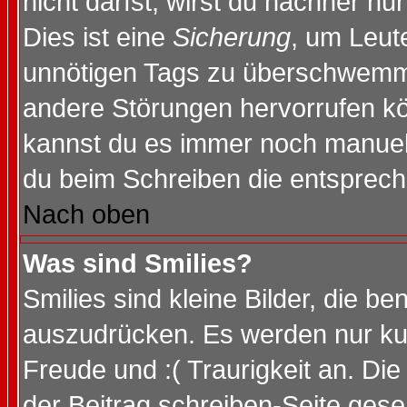
nicht darfst, wirst du nachher nu
Dies ist eine
Sicherung
, um Leut
unnötigen Tags zu überschwemme
andere Störungen hervorrufen kö
kannst du es immer noch manuell 
du beim Schreiben die entspreche
Nach oben
Was sind Smilies?
Smilies sind kleine Bilder, die 
auszudrücken. Es werden nur kurz
Freude und :( Traurigkeit an. Die
der Beitrag schreiben-Seite gese