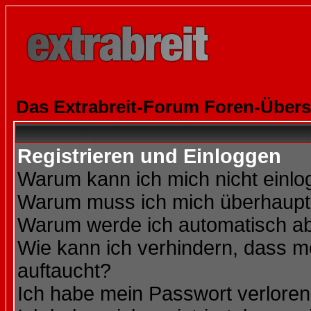
Das Extrabreit-Forum Foren-Übers
Registrieren und Einloggen
Warum kann ich mich nicht einl
Warum muss ich mich überhaupt 
Warum werde ich automatisch a
Wie kann ich verhindern, dass me
auftaucht?
Ich habe mein Passwort verloren