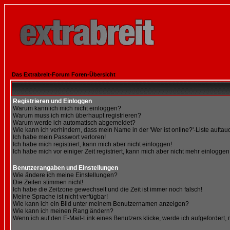
Das Extrabreit-Forum Foren-Übersicht
Registrieren und Einloggen
Warum kann ich mich nicht einloggen?
Warum muss ich mich überhaupt registrieren?
Warum werde ich automatisch abgemeldet?
Wie kann ich verhindern, dass mein Name in der 'Wer ist online?'-Liste auftau
Ich habe mein Passwort verloren!
Ich habe mich registriert, kann mich aber nicht einloggen!
Ich habe mich vor einiger Zeit registriert, kann mich aber nicht mehr einloggen
Benutzerangaben und Einstellungen
Wie ändere ich meine Einstellungen?
Die Zeiten stimmen nicht!
Ich habe die Zeitzone gewechselt und die Zeit ist immer noch falsch!
Meine Sprache ist nicht verfügbar!
Wie kann ich ein Bild unter meinem Benutzernamen anzeigen?
Wie kann ich meinen Rang ändern?
Wenn ich auf den E-Mail-Link eines Benutzers klicke, werde ich aufgefordert,