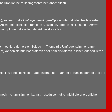
naturoption beim Beitragsschreiben abschaltest).
), solltest du die
Umfrage hinzufügen
-Option unterhalb der Textbox sehen
ei Antwortmöglichkeiten (um eine Antwort anzugeben, klicke auf die
Antwort
ortoptionen, diese legt der Administrator fest.
n, editiere den ersten Beitrag im Thema (die Umfrage ist immer damit
t, können sie nur Moderatoren oder Administratoren löschen oder editieren.
test du eine spezielle Erlaubnis brauchen. Nur der Forumsmoderator und der
noch nicht mitstimmen kannst, hast du vermutlich nicht die erforderlichen