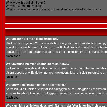
Who wrote this bulletin board?
Why isn't X feature available?
Who do I contact about abusive and/or legal matters related to this board?
Warum kann ich mich nicht einloggen?
Hast du dich registriert? Du musst dich erst registrieren, bevor du dich ein
kontaktieren, um herauszufinden, warum. Falls du registriert und nicht gebann
kontaktiere den Forumsadministrator, es könnte eine fehlerhafte Forumskonfig
Nach oben
Warum muss ich mich überhaupt registrieren?
Es kann auch sein, dass du das gar nicht musst, das ist die Entscheidung des Ad
Usergruppen, usw. Es dauert nur wenige Augenblicke, um sich zu registrieren. D
Nach oben
Warum werde ich automatisch abgemeldet?
Solltest du die Funktion
Automatisch einloggen
beim Einloggen nicht aktiviert
entsprechende Option beim Einloggen. Dies ist nicht empfehlenswert, wenn du a
Nach oben
Wie kann ich verhindern, dass mein Name in der 'Wer ist online?'-Liste auf