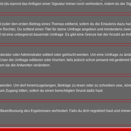
st (du kannst das Anfügen einer Signatur immer noch verhindern, indem du die Sig
 (oder den ersten Beitrag eines Themas editierst, sofern du die Erlaubnis dazu hast
chen Rechte). Du solltest einen Titel für deine Umfrage angeben und mindestens zw
 0 ist eine unbegrenzt dauernde Umfrage. Es gibt eine Grenze bei der Anzahl an Antw
ator oder Administrator editiert oder gelöscht werden. Um eine Umfrage zu änder
r die Umfrage editieren oder löschen; falls jedoch schon jemand mit gestimmt ha
em sie die Antworten verändern.
rden. Um dort hineinzugelangen, Beiträge zu lesen oder zu schreiben usw., könn
 um Zugang bitten, sofern du einen berechtigten Grund dafür hast.
einflussung des Ergebnisses verhindert. Falls du dich registriert hast und immer 