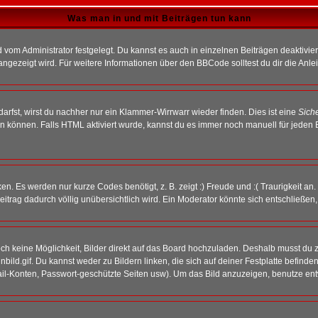
Was man in und mit Beiträgen tun kann
vom Administrator festgelegt. Du kannst es auch in einzelnen Beiträgen deaktivie
angezeigt wird. Für weitere Informationen über den BBCode solltest du dir die Anle
darfst, wirst du nachher nur ein Klammer-Wirrwarr wieder finden. Dies ist eine
Sich
können. Falls HTML aktiviert wurde, kannst du es immer noch manuell für jeden 
n. Es werden nur kurze Codes benötigt, z. B. zeigt :) Freude und :( Traurigkeit an
Beitrag dadurch völlig unübersichtlich wird. Ein Moderator könnte sich entschließen
noch keine Möglichkeit, Bilder direkt auf das Board hochzuladen. Deshalb musst du 
inbild.gif. Du kannst weder zu Bildern linken, die sich auf deiner Festplatte befind
Mail-Konten, Passwort-geschützte Seiten usw). Um das Bild anzuzeigen, benutze en