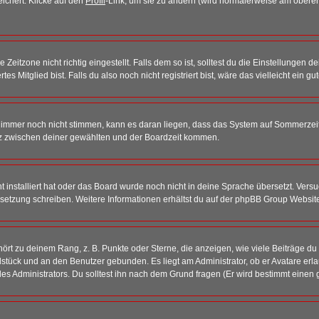
eichert. Klicke auf den
Profil
-Link, um sie zu ändern (wird normalerweise am oberen
itzone nicht richtig eingestellt. Falls dem so ist, solltest du die Einstellungen dei
es Mitglied bist. Falls du also noch nicht registriert bist, wäre das vielleicht ein g
en immer noch nicht stimmen, kann es daran liegen, dass das System auf Sommerzeit
z zwischen deiner gewählten und der Boardzeit kommen.
ht installiert hat oder das Board wurde noch nicht in deine Sprache übersetzt. Ve
Übersetzung schreiben. Weitere Informationen erhältst du auf der phpBB Group Websit
rt zu deinem Rang, z. B. Punkte oder Sterne, die anzeigen, wie viele Beiträge du
elstück und an den Benutzer gebunden. Es liegt am Administrator, ob er Avatare erl
s Administrators. Du solltest ihn nach dem Grund fragen (Er wird bestimmt einen 