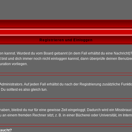
Registrieren und Einloggen
loggen kannst. Wurdest du vom Board gebannt (in dem Fall erhältst du eine Nachrich
t bist und dich immer noch nicht einloggen kannst, dann überprüfe deinen Benutzer
uration vorliegen.
ministrators. Auf jeden Fall erhältst du nach der Registrierung zusätzliche Funktion
u solltest es also gleich tun.
 haben, bleibst du nur für eine gewisse Zeit eingeloggt. Dadurch wird ein Missbrau
n einem fremden Rechner sitzt, z. B. in einer Bücherei oder Universität, im Intern
taucht?