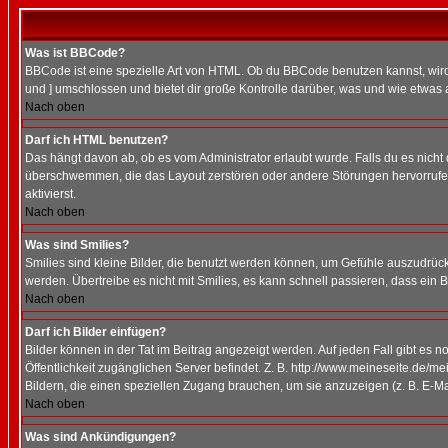
Was ist BBCode?
BBCode ist eine spezielle Art von HTML. Ob du BBCode benutzen kannst, wird 
und ] umschlossen und bietet dir große Kontrolle darüber, was und wie etwas 
Nach oben
Darf ich HTML benutzen?
Das hängt davon ab, ob es vom Administrator erlaubt wurde. Falls du es nicht 
überschwemmen, die das Layout zerstören oder andere Störungen hervorrufen 
aktivierst.
Nach oben
Was sind Smilies?
Smilies sind kleine Bilder, die benutzt werden können, um Gefühle auszudrücke
werden. Übertreibe es nicht mit Smilies, es kann schnell passieren, dass ein 
Nach oben
Darf ich Bilder einfügen?
Bilder können in der Tat im Beitrag angezeigt werden. Auf jeden Fall gibt es 
Öffentlichkeit zugänglichen Server befindet. Z. B. http://www.meineseite.de/me
Bildern, die einen speziellen Zugang brauchen, um sie anzuzeigen (z. B. E-
Nach oben
Was sind Ankündigungen?