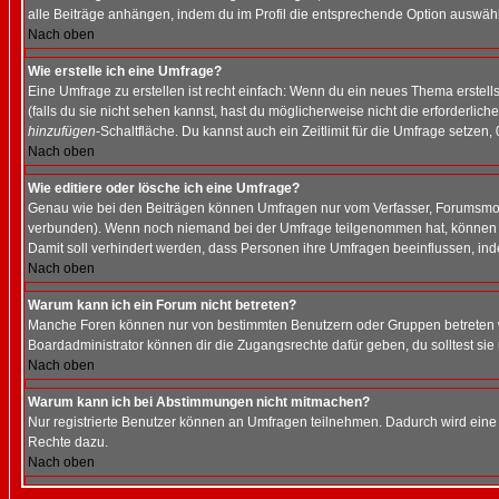
alle Beiträge anhängen, indem du im Profil die entsprechende Option auswähl
Nach oben
Wie erstelle ich eine Umfrage?
Eine Umfrage zu erstellen ist recht einfach: Wenn du ein neues Thema erstellst
(falls du sie nicht sehen kannst, hast du möglicherweise nicht die erforderli
hinzufügen
-Schaltfläche. Du kannst auch ein Zeitlimit für die Umfrage setzen,
Nach oben
Wie editiere oder lösche ich eine Umfrage?
Genau wie bei den Beiträgen können Umfragen nur vom Verfasser, Forumsmoder
verbunden). Wenn noch niemand bei der Umfrage teilgenommen hat, können Use
Damit soll verhindert werden, dass Personen ihre Umfragen beeinflussen, ind
Nach oben
Warum kann ich ein Forum nicht betreten?
Manche Foren können nur von bestimmten Benutzern oder Gruppen betreten we
Boardadministrator können dir die Zugangsrechte dafür geben, du solltest sie
Nach oben
Warum kann ich bei Abstimmungen nicht mitmachen?
Nur registrierte Benutzer können an Umfragen teilnehmen. Dadurch wird eine Be
Rechte dazu.
Nach oben