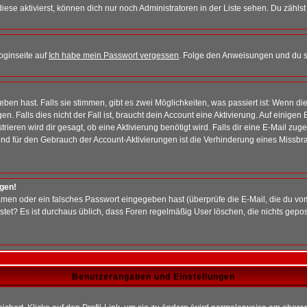
iese aktivierst, können dich nur noch Administratoren in der Liste sehen. Du zählst
oginseite auf
Ich habe mein Passwort vergessen
. Folge den Anweisungen und du so
en hast. Falls sie stimmen, gibt es zwei Möglichkeiten, was passiert ist: Wenn 
 Falls dies nicht der Fall ist, braucht dein Account eine Aktivierung. Auf einigen
rieren wird dir gesagt, ob eine Aktivierung benötigt wird. Falls dir eine E-Mail zu
rund für den Gebrauch der Account-Aktivierungen ist die Verhinderung eines Missb
ggen!
men oder ein falsches Passwort eingegeben hast (überprüfe die E-Mail, die du vo
gepostet? Es ist durchaus üblich, dass Foren regelmäßig User löschen, die nichts ge
Benutzerangaben und Einstellungen