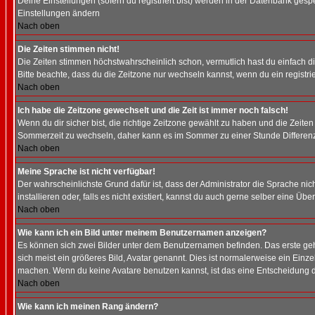
Deine Einstellungen (sofern du registriert bist) werden in der Datenbank gesp
Einstellungen ändern
Nach oben
Die Zeiten stimmen nicht!
Die Zeiten stimmen höchstwahrscheinlich schon, vermutlich hast du einfach die Ze
Bitte beachte, dass du die Zeitzone nur wechseln kannst, wenn du ein registriert
Nach oben
Ich habe die Zeitzone gewechselt und die Zeit ist immer noch falsch!
Wenn du dir sicher bist, die richtige Zeitzone gewählt zu haben und die Zeit
Sommerzeit zu wechseln, daher kann es im Sommer zu einer Stunde Differen
Nach oben
Meine Sprache ist nicht verfügbar!
Der wahrscheinlichste Grund dafür ist, dass der Administrator die Sprache nic
installieren oder, falls es nicht existiert, kannst du auch gerne selber eine 
Nach oben
Wie kann ich ein Bild unter meinem Benutzernamen anzeigen?
Es können sich zwei Bilder unter dem Benutzernamen befinden. Das erste gehö
sich meist ein größeres Bild, Avatar genannt. Dies ist normalerweise ein Einz
machen. Wenn du keine Avatare benutzen kannst, ist das eine Entscheidung de
Nach oben
Wie kann ich meinen Rang ändern?