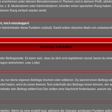
e erscheinen unter deinem Benutzernamen in Themen und in deinem Profil, abhän
r, z. B. Moderatoren oder Administratoren, könnten einen speziellen Rang haben. 
r deinen Rang einfach wieder senkt.
rt, mich einzuloggen!
der Administrator diese Funktion zulässt). Damit sollen obszöne Mails von unbeka
Beiträge schreiben
der Beitragsseite. Es kann sein, dass du dich erst registrieren musst, bevor du e
ragen teilnehmen, usw.
-Liste)
du nur deine eigenen Beiträge löschen oder editieren. Du kannst einen Beitrag edi
ortet haben, wirst du einen kleinen Text unterhalb des Beitrags lesen können, der 
nistrator den Beitrag editiert hat (Sie sollten eine Nachricht hinterlassen, warum s
tellen. Wenn du eine erstellt hast, aktiviere die
Signatur anhängen
-Funktion währ