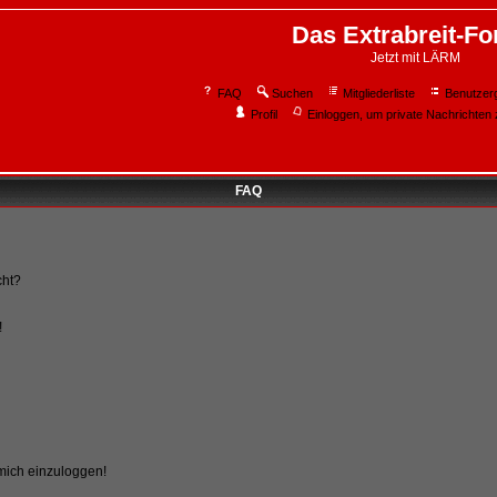
Das Extrabreit-F
Jetzt mit LÄRM
FAQ
Suchen
Mitgliederliste
Benutzer
Profil
Einloggen, um private Nachrichten 
FAQ
cht?
!
 mich einzuloggen!