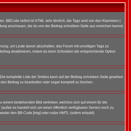
ren. BBCode selbst ist HTML sehr ähnlich, die Tags sind von den Klammern [
itung anschauen, die du von der Beitrag schreiben-Seite aus erreichen kannst.
erung
, um Leute davon abzuhalten, das Forum mit unnötigen Tags zu
Beitrag deaktivieren, indem du beim Schreiben die entsprechende Option
. Die komplette Liste der Smilies kann auf der Beitrag schreiben-Seite gesehen
, den Beitrag zu bearbeiten oder sogar komplett zu löschen.
zu einem bestehenden Bild verlinken, welches sich auf einem für die
en (außer es handelt sich um einen öffentlich verfügbaren Server) noch zu
tweder den BB-Code [img] oder nutze HMTL (sofern erlaubt).