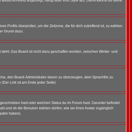
 Bildschirmrand angezeigt, hängt aber vom Style ab). Damit kannst du deine
nes Profils überprüfen, um die Zeitzone, die für dich zutreffend ist, zu wählen.
uter Grund dazu.
 steht. Das Board ist nicht dazu geschaffen worden, zwischen Winter- und
rsuche, den Board-Administrator davon zu überzeugen, dein Sprachfile zu
e (Der Link ist am Ende jeder Seite)
 geschrieben hast oder welchen Status du im Forum hast. Darunter befindet
aubt und ob die Benutzer wählen dürfen, wie sie ihren Avatar zugänglich
guten haben).