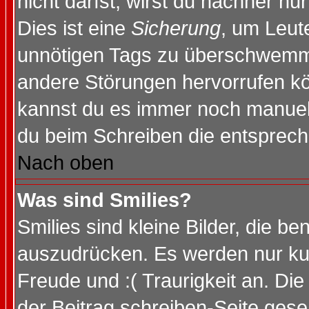
nicht darfst, wirst du nachher nu
Dies ist eine
Sicherung
, um Leut
unnötigen Tags zu überschwemme
andere Störungen hervorrufen kö
kannst du es immer noch manuell 
du beim Schreiben die entspreche
Nach oben
Was sind Smilies?
Smilies sind kleine Bilder, die 
auszudrücken. Es werden nur kurz
Freude und :( Traurigkeit an. Die
der Beitrag schreiben-Seite gese