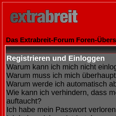
Das Extrabreit-Forum Foren-Übers
Registrieren und Einloggen
Warum kann ich mich nicht einl
Warum muss ich mich überhaupt 
Warum werde ich automatisch a
Wie kann ich verhindern, dass me
auftaucht?
Ich habe mein Passwort verloren