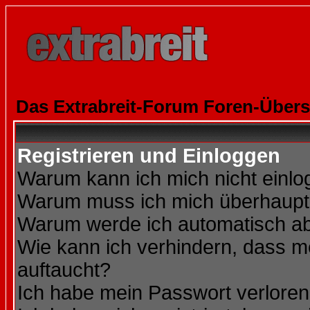
Das Extrabreit-Forum Foren-Übers
Registrieren und Einloggen
Warum kann ich mich nicht einl
Warum muss ich mich überhaupt 
Warum werde ich automatisch a
Wie kann ich verhindern, dass me
auftaucht?
Ich habe mein Passwort verloren