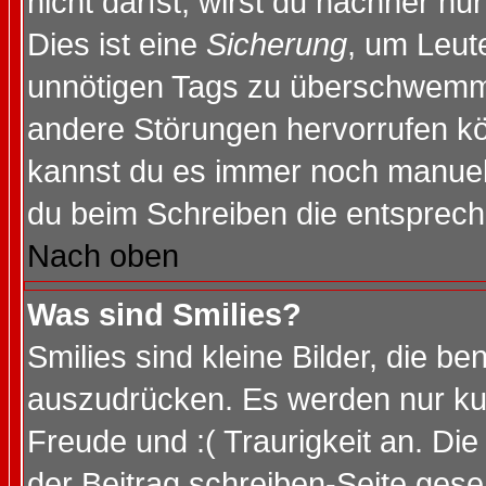
nicht darfst, wirst du nachher nu
Dies ist eine
Sicherung
, um Leut
unnötigen Tags zu überschwemme
andere Störungen hervorrufen kö
kannst du es immer noch manuell 
du beim Schreiben die entspreche
Nach oben
Was sind Smilies?
Smilies sind kleine Bilder, die 
auszudrücken. Es werden nur kurz
Freude und :( Traurigkeit an. Die
der Beitrag schreiben-Seite gese