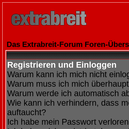
Das Extrabreit-Forum Foren-Übers
Registrieren und Einloggen
Warum kann ich mich nicht einl
Warum muss ich mich überhaupt 
Warum werde ich automatisch a
Wie kann ich verhindern, dass me
auftaucht?
Ich habe mein Passwort verloren