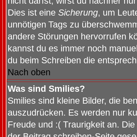
nicht darfst, wirst du nachher nu
Dies ist eine
Sicherung
, um Leut
unnötigen Tags zu überschwemme
andere Störungen hervorrufen kö
kannst du es immer noch manuell 
du beim Schreiben die entspreche
Nach oben
Was sind Smilies?
Smilies sind kleine Bilder, die 
auszudrücken. Es werden nur kurz
Freude und :( Traurigkeit an. Die
der Beitrag schreiben-Seite gese