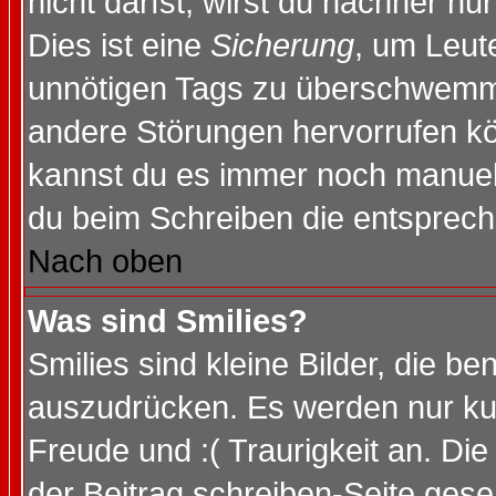
nicht darfst, wirst du nachher nu
Dies ist eine
Sicherung
, um Leut
unnötigen Tags zu überschwemme
andere Störungen hervorrufen kö
kannst du es immer noch manuell 
du beim Schreiben die entspreche
Nach oben
Was sind Smilies?
Smilies sind kleine Bilder, die 
auszudrücken. Es werden nur kurz
Freude und :( Traurigkeit an. Die
der Beitrag schreiben-Seite gese