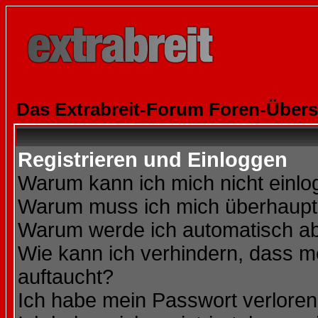
Das Extrabreit-Forum Foren-Übers
Registrieren und Einloggen
Warum kann ich mich nicht einl
Warum muss ich mich überhaupt 
Warum werde ich automatisch a
Wie kann ich verhindern, dass me
auftaucht?
Ich habe mein Passwort verloren