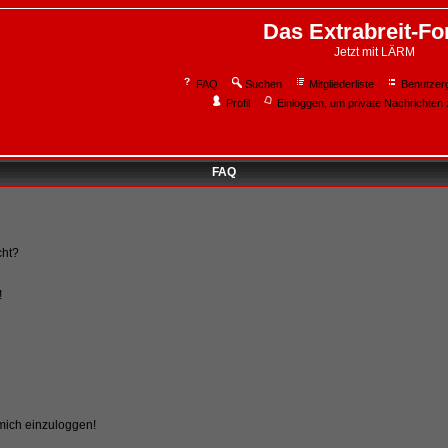
Das Extrabreit-F
Jetzt mit LÄRM
FAQ
Suchen
Mitgliederliste
Benutzer
Profil
Einloggen, um private Nachrichten 
FAQ
cht?
!
 mich einzuloggen!