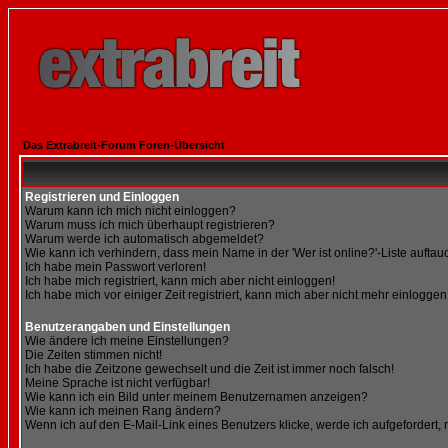
Das Extrabreit-Forum Foren-Übersicht
Registrieren und Einloggen
Warum kann ich mich nicht einloggen?
Warum muss ich mich überhaupt registrieren?
Warum werde ich automatisch abgemeldet?
Wie kann ich verhindern, dass mein Name in der 'Wer ist online?'-Liste auftau
Ich habe mein Passwort verloren!
Ich habe mich registriert, kann mich aber nicht einloggen!
Ich habe mich vor einiger Zeit registriert, kann mich aber nicht mehr einloggen
Benutzerangaben und Einstellungen
Wie ändere ich meine Einstellungen?
Die Zeiten stimmen nicht!
Ich habe die Zeitzone gewechselt und die Zeit ist immer noch falsch!
Meine Sprache ist nicht verfügbar!
Wie kann ich ein Bild unter meinem Benutzernamen anzeigen?
Wie kann ich meinen Rang ändern?
Wenn ich auf den E-Mail-Link eines Benutzers klicke, werde ich aufgefordert,