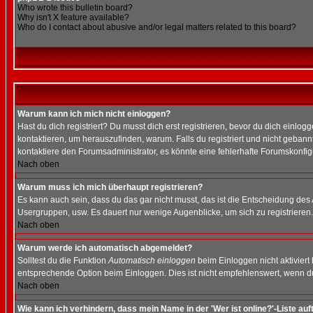
Who wrote this bulletin board?
Why isn't X feature available?
Who do I contact about abusive and/or legal matters related to this board?
Warum kann ich mich nicht einloggen?
Hast du dich registriert? Du musst dich erst registrieren, bevor du dich ein
kontaktieren, um herauszufinden, warum. Falls du registriert und nicht gebann
kontaktiere den Forumsadministrator, es könnte eine fehlerhafte Forumskonfig
Nach oben
Warum muss ich mich überhaupt registrieren?
Es kann auch sein, dass du das gar nicht musst, das ist die Entscheidung des Ad
Usergruppen, usw. Es dauert nur wenige Augenblicke, um sich zu registrieren. D
Nach oben
Warum werde ich automatisch abgemeldet?
Solltest du die Funktion
Automatisch einloggen
beim Einloggen nicht aktiviert
entsprechende Option beim Einloggen. Dies ist nicht empfehlenswert, wenn du a
Nach oben
Wie kann ich verhindern, dass mein Name in der 'Wer ist online?'-Liste auf