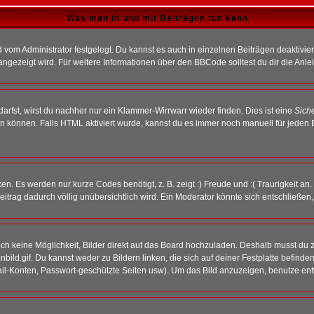
Was man in und mit Beiträgen tun kann
vom Administrator festgelegt. Du kannst es auch in einzelnen Beiträgen deaktivie
angezeigt wird. Für weitere Informationen über den BBCode solltest du dir die Anle
darfst, wirst du nachher nur ein Klammer-Wirrwarr wieder finden. Dies ist eine
Sich
können. Falls HTML aktiviert wurde, kannst du es immer noch manuell für jeden 
n. Es werden nur kurze Codes benötigt, z. B. zeigt :) Freude und :( Traurigkeit an
Beitrag dadurch völlig unübersichtlich wird. Ein Moderator könnte sich entschließen
noch keine Möglichkeit, Bilder direkt auf das Board hochzuladen. Deshalb musst du 
inbild.gif. Du kannst weder zu Bildern linken, die sich auf deiner Festplatte befind
Mail-Konten, Passwort-geschützte Seiten usw). Um das Bild anzuzeigen, benutze en