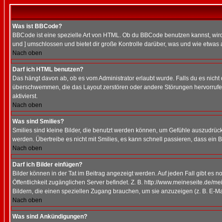
Was ist BBCode?
BBCode ist eine spezielle Art von HTML. Ob du BBCode benutzen kannst, wird 
und ] umschlossen und bietet dir große Kontrolle darüber, was und wie etwas 
Nach oben
Darf ich HTML benutzen?
Das hängt davon ab, ob es vom Administrator erlaubt wurde. Falls du es nicht 
überschwemmen, die das Layout zerstören oder andere Störungen hervorrufen 
aktivierst.
Nach oben
Was sind Smilies?
Smilies sind kleine Bilder, die benutzt werden können, um Gefühle auszudrücke
werden. Übertreibe es nicht mit Smilies, es kann schnell passieren, dass ein 
Nach oben
Darf ich Bilder einfügen?
Bilder können in der Tat im Beitrag angezeigt werden. Auf jeden Fall gibt es 
Öffentlichkeit zugänglichen Server befindet. Z. B. http://www.meineseite.de/me
Bildern, die einen speziellen Zugang brauchen, um sie anzuzeigen (z. B. E-
Nach oben
Was sind Ankündigungen?