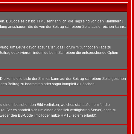
ren. BBCode selbst ist HTML sehr ähnlich, die Tags sind von den Klammern [
itung anschauen, die du von der Beitrag schreiben-Seite aus erreichen kannst.
erung
, um Leute davon abzuhalten, das Forum mit unnötigen Tags zu
Beitrag deaktivieren, indem du beim Schreiben die entsprechende Option
. Die komplette Liste der Smilies kann auf der Beitrag schreiben-Seite gesehen
, den Beitrag zu bearbeiten oder sogar komplett zu löschen.
zu einem bestehenden Bild verlinken, welches sich auf einem für die
en (außer es handelt sich um einen öffentlich verfügbaren Server) noch zu
tweder den BB-Code [img] oder nutze HMTL (sofern erlaubt).