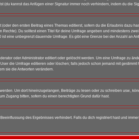
st (du kannst das Anfügen einer Signatur immer noch verhindern, indem du die Sig
 (oder den ersten Beitrag eines Themas editierst, sofern du die Erlaubnis dazu hast
chen Rechte). Du solltest einen Titel für deine Umfrage angeben und mindestens zw
 0 ist eine unbegrenzt dauernde Umfrage. Es gibt eine Grenze bei der Anzahl an Antw
ator oder Administrator editiert oder gelöscht werden. Um eine Umfrage zu änder
r die Umfrage editieren oder löschen; falls jedoch schon jemand mit gestimmt ha
em sie die Antworten verändern.
rden. Um dort hineinzugelangen, Beiträge zu lesen oder zu schreiben usw., könn
 um Zugang bitten, sofern du einen berechtigten Grund dafür hast.
einflussung des Ergebnisses verhindert. Falls du dich registriert hast und immer 