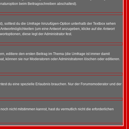
naturoption beim Beitragsschreiben abschaltest).
), solltest du die
Umfrage hinzufügen
-Option unterhalb der Textbox sehen
ei Antwortmöglichkeiten (um eine Antwort anzugeben, klicke auf die
Antwort
ortoptionen, diese legt der Administrator fest.
n, editiere den ersten Beitrag im Thema (die Umfrage ist immer damit
t, können sie nur Moderatoren oder Administratoren löschen oder editieren.
test du eine spezielle Erlaubnis brauchen. Nur der Forumsmoderator und der
noch nicht mitstimmen kannst, hast du vermutlich nicht die erforderlichen