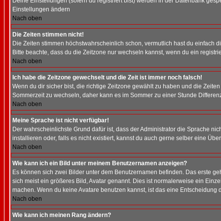
Deine Einstellungen (sofern du registriert bist) werden in der Datenbank gesp
Einstellungen ändern
Nach oben
Die Zeiten stimmen nicht!
Die Zeiten stimmen höchstwahrscheinlich schon, vermutlich hast du einfach die Ze
Bitte beachte, dass du die Zeitzone nur wechseln kannst, wenn du ein registriert
Nach oben
Ich habe die Zeitzone gewechselt und die Zeit ist immer noch falsch!
Wenn du dir sicher bist, die richtige Zeitzone gewählt zu haben und die Zeit
Sommerzeit zu wechseln, daher kann es im Sommer zu einer Stunde Differen
Nach oben
Meine Sprache ist nicht verfügbar!
Der wahrscheinlichste Grund dafür ist, dass der Administrator die Sprache nic
installieren oder, falls es nicht existiert, kannst du auch gerne selber eine 
Nach oben
Wie kann ich ein Bild unter meinem Benutzernamen anzeigen?
Es können sich zwei Bilder unter dem Benutzernamen befinden. Das erste gehö
sich meist ein größeres Bild, Avatar genannt. Dies ist normalerweise ein Einz
machen. Wenn du keine Avatare benutzen kannst, ist das eine Entscheidung de
Nach oben
Wie kann ich meinen Rang ändern?