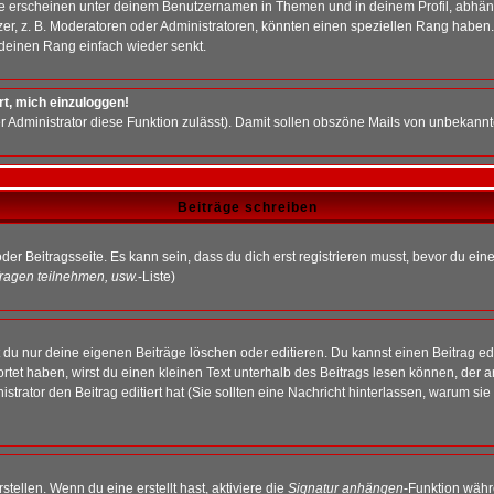
e erscheinen unter deinem Benutzernamen in Themen und in deinem Profil, abhän
r, z. B. Moderatoren oder Administratoren, könnten einen speziellen Rang haben. 
r deinen Rang einfach wieder senkt.
rt, mich einzuloggen!
der Administrator diese Funktion zulässt). Damit sollen obszöne Mails von unbeka
Beiträge schreiben
der Beitragsseite. Es kann sein, dass du dich erst registrieren musst, bevor du e
ragen teilnehmen, usw.
-Liste)
du nur deine eigenen Beiträge löschen oder editieren. Du kannst einen Beitrag edi
ortet haben, wirst du einen kleinen Text unterhalb des Beitrags lesen können, der 
nistrator den Beitrag editiert hat (Sie sollten eine Nachricht hinterlassen, warum s
tellen. Wenn du eine erstellt hast, aktiviere die
Signatur anhängen
-Funktion währ