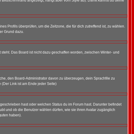
 Bildschirmrand angezeigt, hängt aber vom Style ab). Damit kannst du deine
nes Profils überprüfen, um die Zeitzone, die für dich zutreffend ist, zu wählen.
uter Grund dazu.
 steht. Das Board ist nicht dazu geschaffen worden, zwischen Winter- und
rsuche, den Board-Administrator davon zu überzeugen, dein Sprachfile zu
e (Der Link ist am Ende jeder Seite)
 geschrieben hast oder welchen Status du im Forum hast. Darunter befindet
aubt und ob die Benutzer wählen dürfen, wie sie ihren Avatar zugänglich
guten haben).