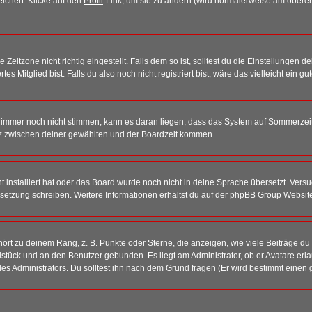
eichert. Klicke auf den
Profil
-Link, um sie zu ändern (wird normalerweise am oberen
itzone nicht richtig eingestellt. Falls dem so ist, solltest du die Einstellungen dei
es Mitglied bist. Falls du also noch nicht registriert bist, wäre das vielleicht ein g
en immer noch nicht stimmen, kann es daran liegen, dass das System auf Sommerzeit
z zwischen deiner gewählten und der Boardzeit kommen.
ht installiert hat oder das Board wurde noch nicht in deine Sprache übersetzt. Ve
Übersetzung schreiben. Weitere Informationen erhältst du auf der phpBB Group Websit
rt zu deinem Rang, z. B. Punkte oder Sterne, die anzeigen, wie viele Beiträge du
elstück und an den Benutzer gebunden. Es liegt am Administrator, ob er Avatare erl
s Administrators. Du solltest ihn nach dem Grund fragen (Er wird bestimmt einen 