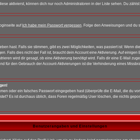
iese aktivierst, können dich nur noch Administratoren in der Liste sehen. Du zählst
oginseite auf
Ich habe mein Passwort vergessen
. Folge den Anweisungen und du so
en hast. Falls sie stimmen, gibt es zwei Möglichkeiten, was passiert ist: Wenn 
 Falls dies nicht der Fall ist, braucht dein Account eine Aktivierung. Auf einigen
rieren wird dir gesagt, ob eine Aktivierung benötigt wird. Falls dir eine E-Mail zu
rund für den Gebrauch der Account-Aktivierungen ist die Verhinderung eines Missb
ggen!
men oder ein falsches Passwort eingegeben hast (überprüfe die E-Mail, die du vo
gepostet? Es ist durchaus üblich, dass Foren regelmäßig User löschen, die nichts ge
Benutzerangaben und Einstellungen