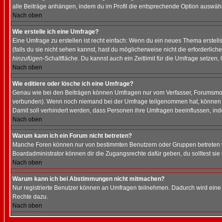
alle Beiträge anhängen, indem du im Profil die entsprechende Option auswähl
Nach oben
Wie erstelle ich eine Umfrage?
Eine Umfrage zu erstellen ist recht einfach: Wenn du ein neues Thema erstellst
(falls du sie nicht sehen kannst, hast du möglicherweise nicht die erforderli
hinzufügen
-Schaltfläche. Du kannst auch ein Zeitlimit für die Umfrage setzen,
Nach oben
Wie editiere oder lösche ich eine Umfrage?
Genau wie bei den Beiträgen können Umfragen nur vom Verfasser, Forumsmoder
verbunden). Wenn noch niemand bei der Umfrage teilgenommen hat, können Use
Damit soll verhindert werden, dass Personen ihre Umfragen beeinflussen, ind
Nach oben
Warum kann ich ein Forum nicht betreten?
Manche Foren können nur von bestimmten Benutzern oder Gruppen betreten we
Boardadministrator können dir die Zugangsrechte dafür geben, du solltest sie
Nach oben
Warum kann ich bei Abstimmungen nicht mitmachen?
Nur registrierte Benutzer können an Umfragen teilnehmen. Dadurch wird eine Be
Rechte dazu.
Nach oben