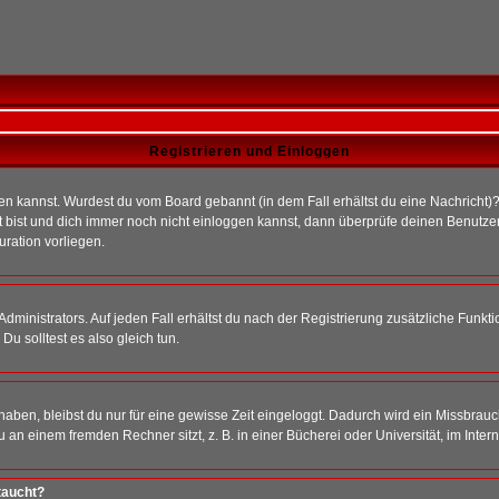
Registrieren und Einloggen
loggen kannst. Wurdest du vom Board gebannt (in dem Fall erhältst du eine Nachrich
t bist und dich immer noch nicht einloggen kannst, dann überprüfe deinen Benutzer
uration vorliegen.
ministrators. Auf jeden Fall erhältst du nach der Registrierung zusätzliche Funktion
u solltest es also gleich tun.
 haben, bleibst du nur für eine gewisse Zeit eingeloggt. Dadurch wird ein Missbrau
n einem fremden Rechner sitzt, z. B. in einer Bücherei oder Universität, im Intern
taucht?