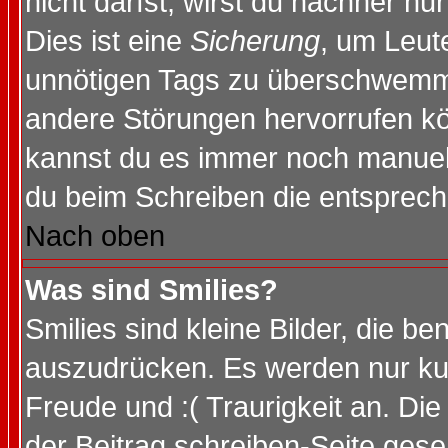
nicht darfst, wirst du nachher nu
Dies ist eine
Sicherung
, um Leut
unnötigen Tags zu überschwemme
andere Störungen hervorrufen kö
kannst du es immer noch manuell 
du beim Schreiben die entspreche
Nach oben
Was sind Smilies?
Smilies sind kleine Bilder, die 
auszudrücken. Es werden nur kurz
Freude und :( Traurigkeit an. Die
der Beitrag schreiben-Seite gese