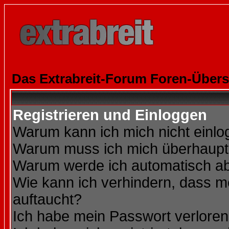
Das Extrabreit-Forum Foren-Übers
Registrieren und Einloggen
Warum kann ich mich nicht einl
Warum muss ich mich überhaupt 
Warum werde ich automatisch a
Wie kann ich verhindern, dass me
auftaucht?
Ich habe mein Passwort verloren