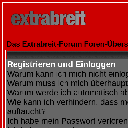
Das Extrabreit-Forum Foren-Übers
Registrieren und Einloggen
Warum kann ich mich nicht einl
Warum muss ich mich überhaupt 
Warum werde ich automatisch a
Wie kann ich verhindern, dass me
auftaucht?
Ich habe mein Passwort verloren