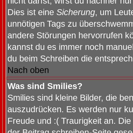
nicht darfst, wirst du nachher nu
Dies ist eine
Sicherung
, um Leut
unnötigen Tags zu überschwemme
andere Störungen hervorrufen kö
kannst du es immer noch manuell 
du beim Schreiben die entspreche
Nach oben
Was sind Smilies?
Smilies sind kleine Bilder, die 
auszudrücken. Es werden nur kurz
Freude und :( Traurigkeit an. Die
der Beitrag schreiben-Seite gese