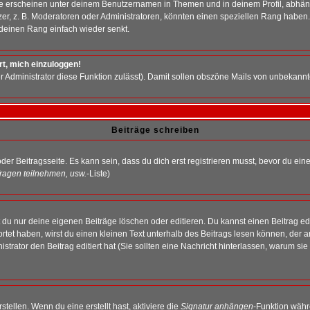
e erscheinen unter deinem Benutzernamen in Themen und in deinem Profil, abhän
r, z. B. Moderatoren oder Administratoren, könnten einen speziellen Rang haben. 
r deinen Rang einfach wieder senkt.
rt, mich einzuloggen!
der Administrator diese Funktion zulässt). Damit sollen obszöne Mails von unbeka
Beiträge schreiben
der Beitragsseite. Es kann sein, dass du dich erst registrieren musst, bevor du e
ragen teilnehmen, usw.
-Liste)
du nur deine eigenen Beiträge löschen oder editieren. Du kannst einen Beitrag edi
ortet haben, wirst du einen kleinen Text unterhalb des Beitrags lesen können, der 
nistrator den Beitrag editiert hat (Sie sollten eine Nachricht hinterlassen, warum s
tellen. Wenn du eine erstellt hast, aktiviere die
Signatur anhängen
-Funktion währ