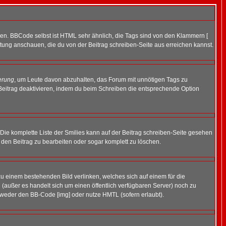
ren. BBCode selbst ist HTML sehr ähnlich, die Tags sind von den Klammern [
itung anschauen, die du von der Beitrag schreiben-Seite aus erreichen kannst.
erung
, um Leute davon abzuhalten, das Forum mit unnötigen Tags zu
Beitrag deaktivieren, indem du beim Schreiben die entsprechende Option
. Die komplette Liste der Smilies kann auf der Beitrag schreiben-Seite gesehen
, den Beitrag zu bearbeiten oder sogar komplett zu löschen.
zu einem bestehenden Bild verlinken, welches sich auf einem für die
en (außer es handelt sich um einen öffentlich verfügbaren Server) noch zu
tweder den BB-Code [img] oder nutze HMTL (sofern erlaubt).