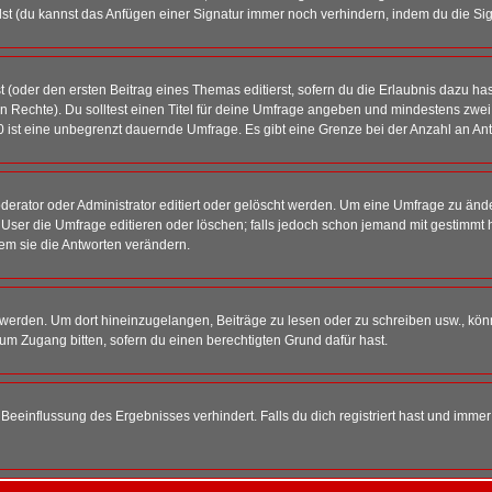
st (du kannst das Anfügen einer Signatur immer noch verhindern, indem du die Sig
 (oder den ersten Beitrag eines Themas editierst, sofern du die Erlaubnis dazu hast
chen Rechte). Du solltest einen Titel für deine Umfrage angeben und mindestens zw
 0 ist eine unbegrenzt dauernde Umfrage. Es gibt eine Grenze bei der Anzahl an Antw
ator oder Administrator editiert oder gelöscht werden. Um eine Umfrage zu änder
r die Umfrage editieren oder löschen; falls jedoch schon jemand mit gestimmt ha
em sie die Antworten verändern.
rden. Um dort hineinzugelangen, Beiträge zu lesen oder zu schreiben usw., könn
 um Zugang bitten, sofern du einen berechtigten Grund dafür hast.
einflussung des Ergebnisses verhindert. Falls du dich registriert hast und immer 