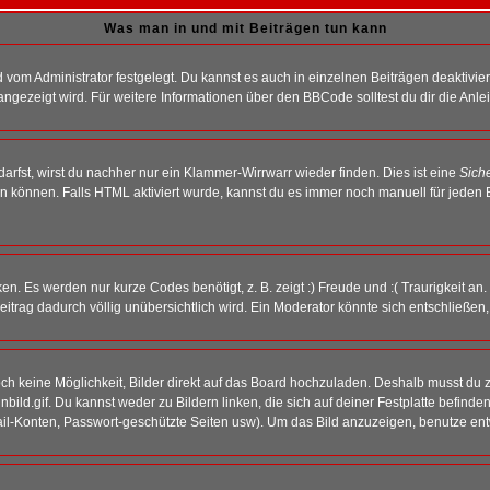
Was man in und mit Beiträgen tun kann
vom Administrator festgelegt. Du kannst es auch in einzelnen Beiträgen deaktivie
angezeigt wird. Für weitere Informationen über den BBCode solltest du dir die Anle
darfst, wirst du nachher nur ein Klammer-Wirrwarr wieder finden. Dies ist eine
Sich
können. Falls HTML aktiviert wurde, kannst du es immer noch manuell für jeden 
n. Es werden nur kurze Codes benötigt, z. B. zeigt :) Freude und :( Traurigkeit an
Beitrag dadurch völlig unübersichtlich wird. Ein Moderator könnte sich entschließen
noch keine Möglichkeit, Bilder direkt auf das Board hochzuladen. Deshalb musst du 
inbild.gif. Du kannst weder zu Bildern linken, die sich auf deiner Festplatte befind
Mail-Konten, Passwort-geschützte Seiten usw). Um das Bild anzuzeigen, benutze en