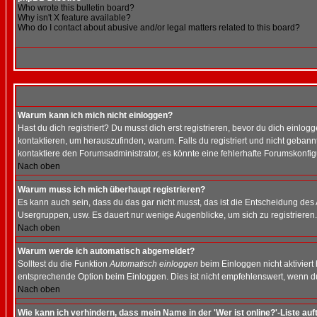
Who wrote this bulletin board?
Why isn't X feature available?
Who do I contact about abusive and/or legal matters related to this board?
Warum kann ich mich nicht einloggen?
Hast du dich registriert? Du musst dich erst registrieren, bevor du dich ein
kontaktieren, um herauszufinden, warum. Falls du registriert und nicht gebann
kontaktiere den Forumsadministrator, es könnte eine fehlerhafte Forumskonfig
Nach oben
Warum muss ich mich überhaupt registrieren?
Es kann auch sein, dass du das gar nicht musst, das ist die Entscheidung des Ad
Usergruppen, usw. Es dauert nur wenige Augenblicke, um sich zu registrieren. D
Nach oben
Warum werde ich automatisch abgemeldet?
Solltest du die Funktion
Automatisch einloggen
beim Einloggen nicht aktiviert
entsprechende Option beim Einloggen. Dies ist nicht empfehlenswert, wenn du a
Nach oben
Wie kann ich verhindern, dass mein Name in der 'Wer ist online?'-Liste auf