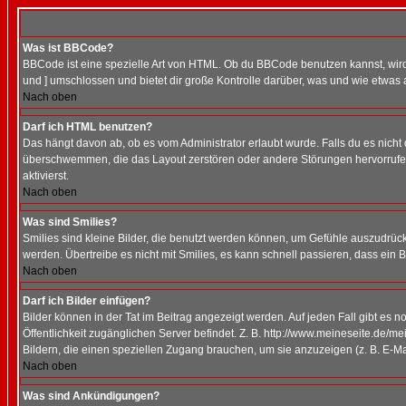
Was ist BBCode?
BBCode ist eine spezielle Art von HTML. Ob du BBCode benutzen kannst, wird 
und ] umschlossen und bietet dir große Kontrolle darüber, was und wie etwas 
Nach oben
Darf ich HTML benutzen?
Das hängt davon ab, ob es vom Administrator erlaubt wurde. Falls du es nicht 
überschwemmen, die das Layout zerstören oder andere Störungen hervorrufen 
aktivierst.
Nach oben
Was sind Smilies?
Smilies sind kleine Bilder, die benutzt werden können, um Gefühle auszudrücke
werden. Übertreibe es nicht mit Smilies, es kann schnell passieren, dass ein 
Nach oben
Darf ich Bilder einfügen?
Bilder können in der Tat im Beitrag angezeigt werden. Auf jeden Fall gibt es 
Öffentlichkeit zugänglichen Server befindet. Z. B. http://www.meineseite.de/me
Bildern, die einen speziellen Zugang brauchen, um sie anzuzeigen (z. B. E-
Nach oben
Was sind Ankündigungen?