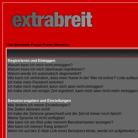
Das Extrabreit-Forum Foren-Übersicht
Registrieren und Einloggen
Warum kann ich mich nicht einloggen?
Warum muss ich mich überhaupt registrieren?
Warum werde ich automatisch abgemeldet?
Wie kann ich verhindern, dass mein Name in der 'Wer ist online?'-Liste auftau
Ich habe mein Passwort verloren!
Ich habe mich registriert, kann mich aber nicht einloggen!
Ich habe mich vor einiger Zeit registriert, kann mich aber nicht mehr einloggen
Benutzerangaben und Einstellungen
Wie ändere ich meine Einstellungen?
Die Zeiten stimmen nicht!
Ich habe die Zeitzone gewechselt und die Zeit ist immer noch falsch!
Meine Sprache ist nicht verfügbar!
Wie kann ich ein Bild unter meinem Benutzernamen anzeigen?
Wie kann ich meinen Rang ändern?
Wenn ich auf den E-Mail-Link eines Benutzers klicke, werde ich aufgefordert,