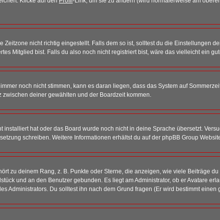
eichert. Klicke auf den
Profil
-Link, um sie zu ändern (wird normalerweise am oberen
itzone nicht richtig eingestellt. Falls dem so ist, solltest du die Einstellungen dei
es Mitglied bist. Falls du also noch nicht registriert bist, wäre das vielleicht ein g
en immer noch nicht stimmen, kann es daran liegen, dass das System auf Sommerzeit
z zwischen deiner gewählten und der Boardzeit kommen.
ht installiert hat oder das Board wurde noch nicht in deine Sprache übersetzt. Ve
Übersetzung schreiben. Weitere Informationen erhältst du auf der phpBB Group Websit
rt zu deinem Rang, z. B. Punkte oder Sterne, die anzeigen, wie viele Beiträge du
elstück und an den Benutzer gebunden. Es liegt am Administrator, ob er Avatare erl
s Administrators. Du solltest ihn nach dem Grund fragen (Er wird bestimmt einen 