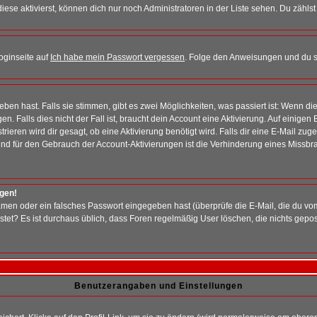
iese aktivierst, können dich nur noch Administratoren in der Liste sehen. Du zählst
oginseite auf
Ich habe mein Passwort vergessen
. Folge den Anweisungen und du so
en hast. Falls sie stimmen, gibt es zwei Möglichkeiten, was passiert ist: Wenn 
 Falls dies nicht der Fall ist, braucht dein Account eine Aktivierung. Auf einigen
rieren wird dir gesagt, ob eine Aktivierung benötigt wird. Falls dir eine E-Mail zu
rund für den Gebrauch der Account-Aktivierungen ist die Verhinderung eines Missb
ggen!
men oder ein falsches Passwort eingegeben hast (überprüfe die E-Mail, die du vo
gepostet? Es ist durchaus üblich, dass Foren regelmäßig User löschen, die nichts ge
Benutzerangaben und Einstellungen