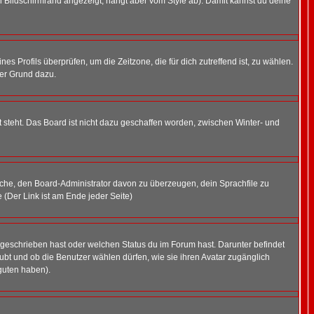
 Bildschirmrand angezeigt, hängt aber vom Style ab). Damit kannst du deine
nes Profils überprüfen, um die Zeitzone, die für dich zutreffend ist, zu wählen.
uter Grund dazu.
 steht. Das Board ist nicht dazu geschaffen worden, zwischen Winter- und
rsuche, den Board-Administrator davon zu überzeugen, dein Sprachfile zu
e (Der Link ist am Ende jeder Seite)
 geschrieben hast oder welchen Status du im Forum hast. Darunter befindet
aubt und ob die Benutzer wählen dürfen, wie sie ihren Avatar zugänglich
guten haben).