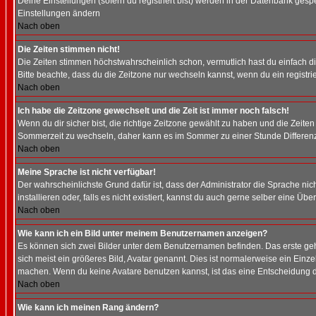
Deine Einstellungen (sofern du registriert bist) werden in der Datenbank gesp
Einstellungen ändern
Nach oben
Die Zeiten stimmen nicht!
Die Zeiten stimmen höchstwahrscheinlich schon, vermutlich hast du einfach die Ze
Bitte beachte, dass du die Zeitzone nur wechseln kannst, wenn du ein registriert
Nach oben
Ich habe die Zeitzone gewechselt und die Zeit ist immer noch falsch!
Wenn du dir sicher bist, die richtige Zeitzone gewählt zu haben und die Zeit
Sommerzeit zu wechseln, daher kann es im Sommer zu einer Stunde Differen
Nach oben
Meine Sprache ist nicht verfügbar!
Der wahrscheinlichste Grund dafür ist, dass der Administrator die Sprache nic
installieren oder, falls es nicht existiert, kannst du auch gerne selber eine 
Nach oben
Wie kann ich ein Bild unter meinem Benutzernamen anzeigen?
Es können sich zwei Bilder unter dem Benutzernamen befinden. Das erste gehö
sich meist ein größeres Bild, Avatar genannt. Dies ist normalerweise ein Einz
machen. Wenn du keine Avatare benutzen kannst, ist das eine Entscheidung de
Nach oben
Wie kann ich meinen Rang ändern?