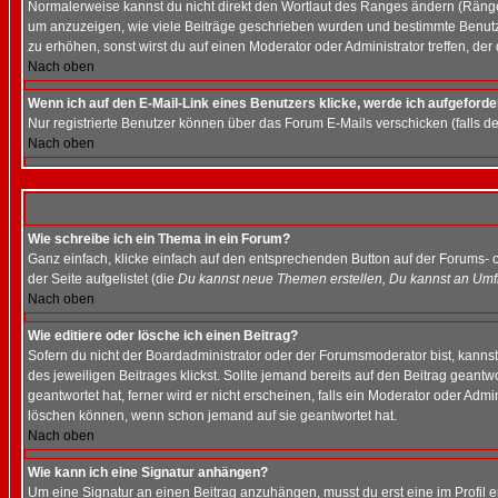
Normalerweise kannst du nicht direkt den Wortlaut des Ranges ändern (Räng
um anzuzeigen, wie viele Beiträge geschrieben wurden und bestimmte Benutze
zu erhöhen, sonst wirst du auf einen Moderator oder Administrator treffen, de
Nach oben
Wenn ich auf den E-Mail-Link eines Benutzers klicke, werde ich aufgeforde
Nur registrierte Benutzer können über das Forum E-Mails verschicken (falls 
Nach oben
Wie schreibe ich ein Thema in ein Forum?
Ganz einfach, klicke einfach auf den entsprechenden Button auf der Forums- o
der Seite aufgelistet (die
Du kannst neue Themen erstellen, Du kannst an Umf
Nach oben
Wie editiere oder lösche ich einen Beitrag?
Sofern du nicht der Boardadministrator oder der Forumsmoderator bist, kannst 
des jeweiligen Beitrages klickst. Sollte jemand bereits auf den Beitrag geantw
geantwortet hat, ferner wird er nicht erscheinen, falls ein Moderator oder Admi
löschen können, wenn schon jemand auf sie geantwortet hat.
Nach oben
Wie kann ich eine Signatur anhängen?
Um eine Signatur an einen Beitrag anzuhängen, musst du erst eine im Profil ers