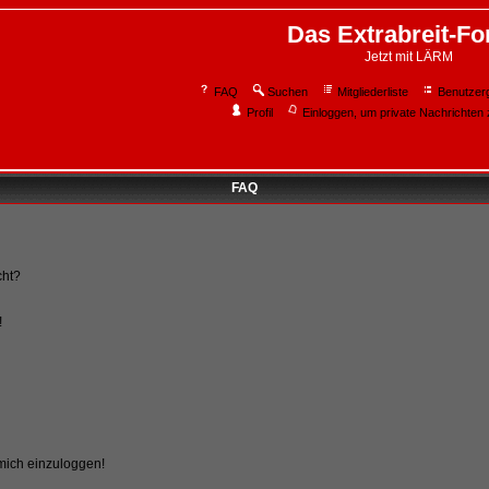
Das Extrabreit-F
Jetzt mit LÄRM
FAQ
Suchen
Mitgliederliste
Benutzer
Profil
Einloggen, um private Nachrichten 
FAQ
cht?
!
 mich einzuloggen!