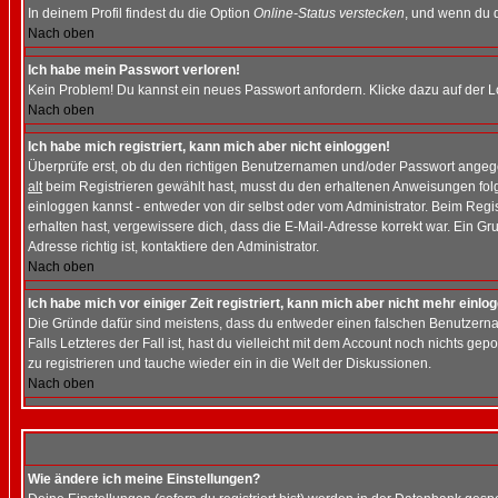
In deinem Profil findest du die Option
Online-Status verstecken
, und wenn du d
Nach oben
Ich habe mein Passwort verloren!
Kein Problem! Du kannst ein neues Passwort anfordern. Klicke dazu auf der L
Nach oben
Ich habe mich registriert, kann mich aber nicht einloggen!
Überprüfe erst, ob du den richtigen Benutzernamen und/oder Passwort angegeb
alt
beim Registrieren gewählt hast, musst du den erhaltenen Anweisungen folgen.
einloggen kannst - entweder von dir selbst oder vom Administrator. Beim Regist
erhalten hast, vergewissere dich, dass die E-Mail-Adresse korrekt war. Ein G
Adresse richtig ist, kontaktiere den Administrator.
Nach oben
Ich habe mich vor einiger Zeit registriert, kann mich aber nicht mehr einlo
Die Gründe dafür sind meistens, dass du entweder einen falschen Benutzerna
Falls Letzteres der Fall ist, hast du vielleicht mit dem Account noch nichts 
zu registrieren und tauche wieder ein in die Welt der Diskussionen.
Nach oben
Wie ändere ich meine Einstellungen?