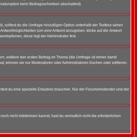
naturoption beim Beitragsschreiben abschaltest).
), solltest du die
Umfrage hinzufügen
-Option unterhalb der Textbox sehen
ei Antwortmöglichkeiten (um eine Antwort anzugeben, klicke auf die
Antwort
ortoptionen, diese legt der Administrator fest.
n, editiere den ersten Beitrag im Thema (die Umfrage ist immer damit
t, können sie nur Moderatoren oder Administratoren löschen oder editieren.
test du eine spezielle Erlaubnis brauchen. Nur der Forumsmoderator und der
noch nicht mitstimmen kannst, hast du vermutlich nicht die erforderlichen