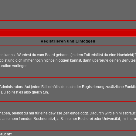
Registrieren und Einloggen
loggen kannst. Wurdest du vom Board gebannt (in dem Fall erhältst du eine Nachrich
t bist und dich immer noch nicht einloggen kannst, dann überprüfe deinen Benutzer
uration vorliegen.
ministrators. Auf jeden Fall erhältst du nach der Registrierung zusätzliche Funktion
u solltest es also gleich tun.
 haben, bleibst du nur für eine gewisse Zeit eingeloggt. Dadurch wird ein Missbrau
n einem fremden Rechner sitzt, z. B. in einer Bücherei oder Universität, im Intern
taucht?