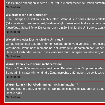
alle Beiträge anhängen, indem du im Profil die entsprechende Option auswähl
Nach oben
Wie erstelle ich eine Umfrage?
Eine Umfrage zu erstellen ist recht einfach: Wenn du ein neues Thema erstellst
(falls du sie nicht sehen kannst, hast du möglicherweise nicht die erforderli
hinzufügen
-Schaltfläche. Du kannst auch ein Zeitlimit für die Umfrage setzen,
Nach oben
Wie editiere oder lösche ich eine Umfrage?
Genau wie bei den Beiträgen können Umfragen nur vom Verfasser, Forumsmoder
verbunden). Wenn noch niemand bei der Umfrage teilgenommen hat, können Use
Damit soll verhindert werden, dass Personen ihre Umfragen beeinflussen, ind
Nach oben
Warum kann ich ein Forum nicht betreten?
Manche Foren können nur von bestimmten Benutzern oder Gruppen betreten we
Boardadministrator können dir die Zugangsrechte dafür geben, du solltest sie
Nach oben
Warum kann ich bei Abstimmungen nicht mitmachen?
Nur registrierte Benutzer können an Umfragen teilnehmen. Dadurch wird eine Be
Rechte dazu.
Nach oben