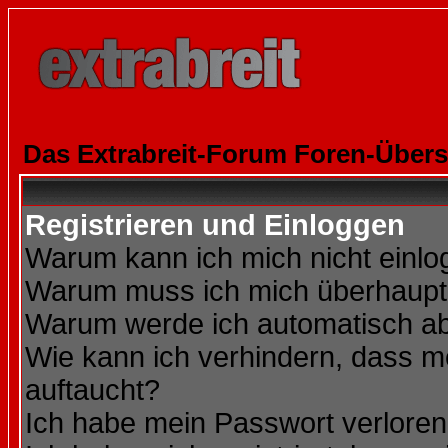
Das Extrabreit-Forum Foren-Übers
Registrieren und Einloggen
Warum kann ich mich nicht einl
Warum muss ich mich überhaupt 
Warum werde ich automatisch a
Wie kann ich verhindern, dass me
auftaucht?
Ich habe mein Passwort verloren