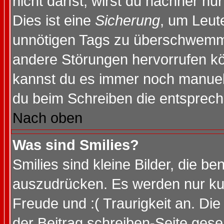
nicht darfst, wirst du nachher nu
Dies ist eine
Sicherung
, um Leut
unnötigen Tags zu überschwemme
andere Störungen hervorrufen kö
kannst du es immer noch manuell 
du beim Schreiben die entspreche
Nach oben
Was sind Smilies?
Smilies sind kleine Bilder, die 
auszudrücken. Es werden nur kurz
Freude und :( Traurigkeit an. Die
der Beitrag schreiben-Seite gese