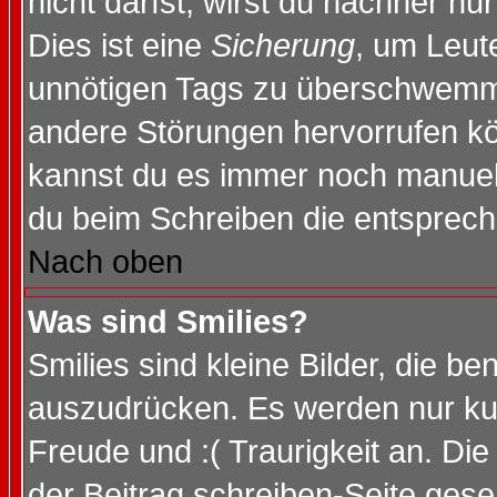
nicht darfst, wirst du nachher nu
Dies ist eine
Sicherung
, um Leut
unnötigen Tags zu überschwemme
andere Störungen hervorrufen kö
kannst du es immer noch manuell 
du beim Schreiben die entspreche
Nach oben
Was sind Smilies?
Smilies sind kleine Bilder, die 
auszudrücken. Es werden nur kurz
Freude und :( Traurigkeit an. Die
der Beitrag schreiben-Seite gese