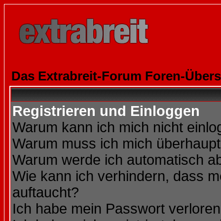
Das Extrabreit-Forum Foren-Übers
Registrieren und Einloggen
Warum kann ich mich nicht einl
Warum muss ich mich überhaupt 
Warum werde ich automatisch a
Wie kann ich verhindern, dass me
auftaucht?
Ich habe mein Passwort verloren